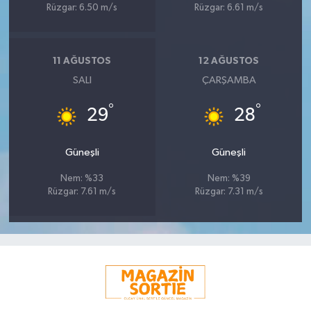
Rüzgar: 6.50 m/s
Rüzgar: 6.61 m/s
11 AĞUSTOS
12 AĞUSTOS
SALI
ÇARŞAMBA
°
°
29
28
Güneşli
Güneşli
Nem: %33
Nem: %39
Rüzgar: 7.61 m/s
Rüzgar: 7.31 m/s