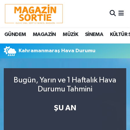
Nöbetçi Eczaneler
GÜNDEM
MAGAZİN
MÜZİK
SİNEMA
KÜLTÜR 
Hava Durumu
Kahramanmaraş Hava Durumu
Trafik Durumu
Süper Lig Puan Durumu ve Fikstür
Bugün, Yarın ve 1 Haftalık Hava
Tüm Manşetler
Durumu Tahmini
Son Dakika Haberleri
ŞU AN
Haber Arşivi