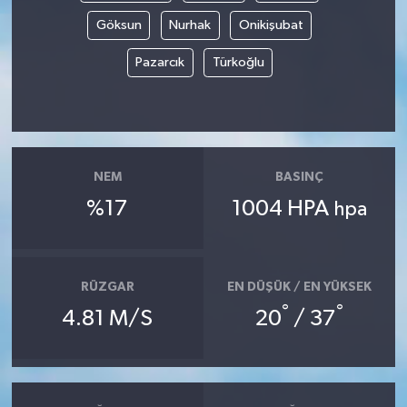
Göksun
Nurhak
Onikişubat
Pazarcık
Türkoğlu
NEM
BASINÇ
%17
1004 HPA
hpa
RÜZGAR
EN DÜŞÜK / EN YÜKSEK
°
°
4.81 M/S
20
/ 37