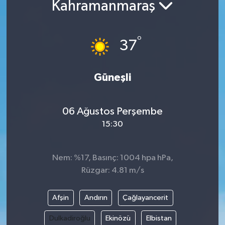
Kahramanmaraş
°
37
Güneşli
06 Ağustos Perşembe
15:30
Nem: %17, Basınç: 1004 hpa hPa,
Rüzgar: 4.81 m/s
Afşin
Andırın
Çağlayancerit
Dulkadiroğlu
Ekinözü
Elbistan