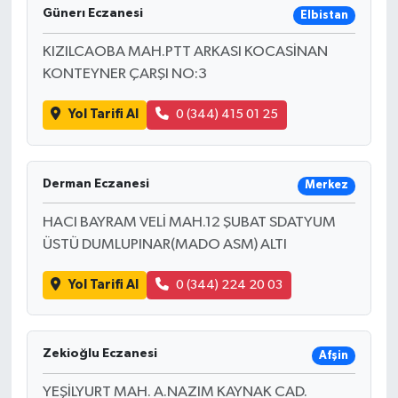
Günerı Eczanesi
Elbistan
KIZILCAOBA MAH.PTT ARKASI KOCASİNAN
KONTEYNER ÇARŞI NO:3
Yol Tarifi Al
0 (344) 415 01 25
Derman Eczanesi
Merkez
HACI BAYRAM VELİ MAH.12 ŞUBAT SDATYUM
ÜSTÜ DUMLUPINAR(MADO ASM) ALTI
Yol Tarifi Al
0 (344) 224 20 03
Zekioğlu Eczanesi
Afşin
YEŞİLYURT MAH. A.NAZIM KAYNAK CAD.