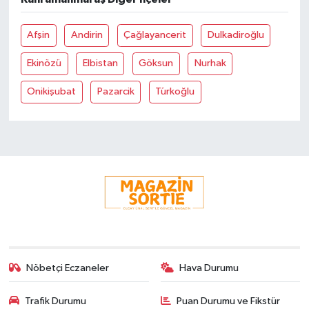
Afşin
Andirin
Çağlayancerit
Dulkadiroğlu
Ekinözü
Elbistan
Göksun
Nurhak
Onikişubat
Pazarcik
Türkoğlu
Nöbetçi Eczaneler
Hava Durumu
Trafik Durumu
Puan Durumu ve Fikstür