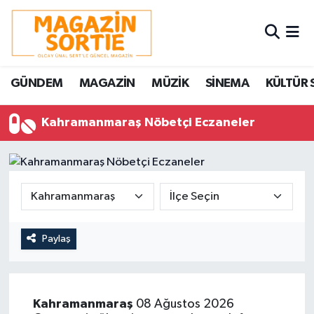
Nöbetçi Eczaneler
GÜNDEM
MAGAZİN
MÜZİK
SİNEMA
KÜLTÜR 
Hava Durumu
Kahramanmaraş Nöbetçi Eczaneler
Trafik Durumu
Süper Lig Puan Durumu ve Fikstür
Tüm Manşetler
Son Dakika Haberleri
Paylaş
Haber Arşivi
Kahramanmaraş
08 Ağustos 2026