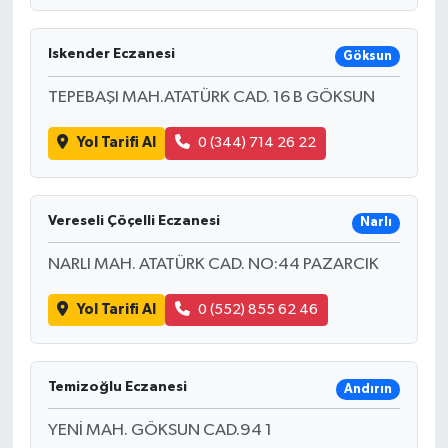
Iskender Eczanesi
Göksun
TEPEBAŞI MAH.ATATÜRK CAD. 16 B GÖKSUN
Yol Tarifi Al
0 (344) 714 26 22
Vereseli Çöçelli Eczanesi
Narlı
NARLI MAH. ATATÜRK CAD. NO:44 PAZARCIK
Yol Tarifi Al
0 (552) 855 62 46
Temizoğlu Eczanesi
Andırın
YENİ MAH. GÖKSUN CAD.94 1