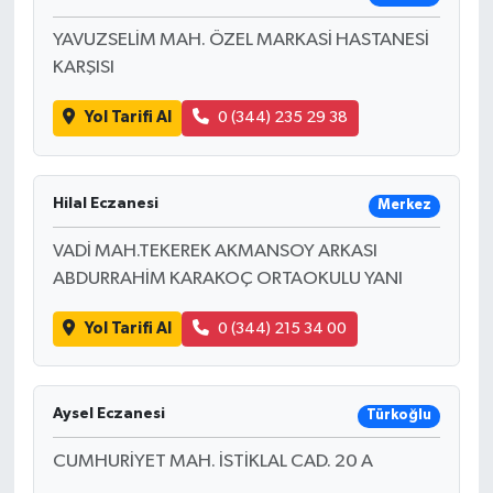
YAVUZSELİM MAH. ÖZEL MARKASİ HASTANESİ
KARŞISI
Yol Tarifi Al
0 (344) 235 29 38
Hilal Eczanesi
Merkez
VADİ MAH.TEKEREK AKMANSOY ARKASI
ABDURRAHİM KARAKOÇ ORTAOKULU YANI
Yol Tarifi Al
0 (344) 215 34 00
Aysel Eczanesi
Türkoğlu
CUMHURİYET MAH. İSTİKLAL CAD. 20 A