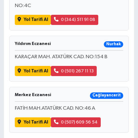
NO:4C
Yol Tarifi Al
0 (344) 511 91 08
Yıldırım Eczanesi
Nurhak
KARAÇAR MAH. ATATÜRK CAD. NO:154 B
Yol Tarifi Al
0 (501) 267 11 13
Merkez Eczanesi
Çağlayancerit
FATİH MAH.ATATÜRK CAD. NO:46 A
Yol Tarifi Al
0 (507) 609 56 54