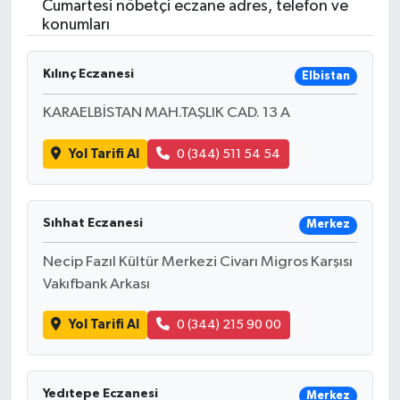
Cumartesi nöbetçi eczane adres, telefon ve
konumları
Kılınç Eczanesi
Elbistan
KARAELBİSTAN MAH.TAŞLIK CAD. 13 A
Yol Tarifi Al
0 (344) 511 54 54
Sıhhat Eczanesi
Merkez
Necip Fazıl Kültür Merkezi Civarı Migros Karşısı
Vakıfbank Arkası
Yol Tarifi Al
0 (344) 215 90 00
Yedıtepe Eczanesi
Merkez