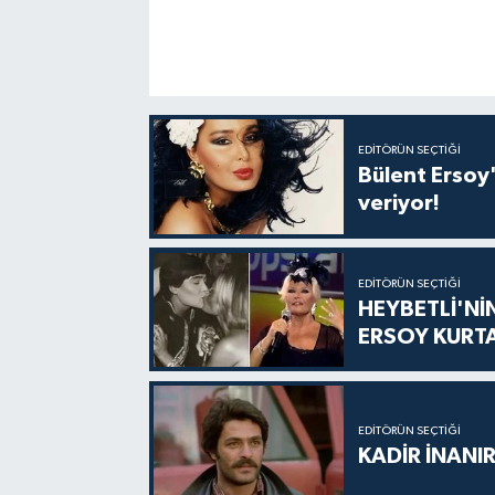
EDITÖRÜN SEÇTIĞI
Bülent Ersoy'
veriyor!
EDITÖRÜN SEÇTIĞI
HEYBETLİ'Nİ
ERSOY KURT
EDITÖRÜN SEÇTIĞI
KADİR İNANIR