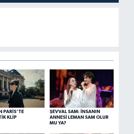
N PARİS'TE
ŞEVVAL SAM: İNSANIN
İK KLİP
ANNESİ LEMAN SAM OLUR
MU YA?