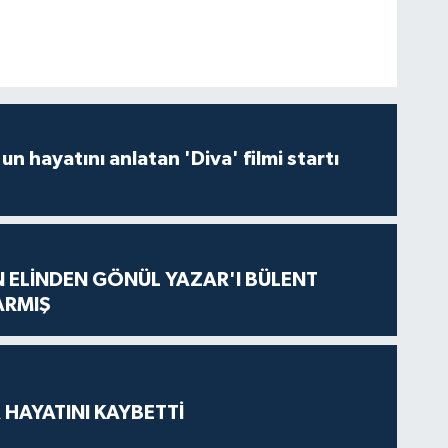
un hayatını anlatan 'Diva' filmi startı
N ELİNDEN GÖNÜL YAZAR'I BÜLENT
ARMIŞ
 HAYATINI KAYBETTİ