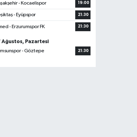
şakşehir - Kocaelispor
19:00
şiktaş - Eyüpspor
21:30
ed - Erzurumspor FK
21:30
7 Ağustos, Pazartesi
msunspor - Göztepe
21:30