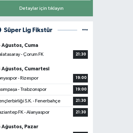
Detaylar için tıklayın
Süper Lig Fikstür
4 Ağustos, Cuma
latasaray - Çorum FK
21:30
5 Ağustos, Cumartesi
nyaspor - Rizespor
19:00
sımpaşa - Trabzonspor
19:00
nçlerbirliği S.K. - Fenerbahçe
21:30
ziantep FK - Alanyaspor
21:30
6 Ağustos, Pazar