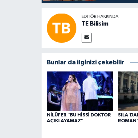
EDITÖR HAKKINDA
TE Bilisim
Bunlar da ilginizi çekebilir
NİLÜFER "BU HİSSİ DOKTOR
SILA'DA
AÇIKLAYAMAZ"
ROMANT