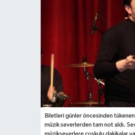
Biletleri günler öncesinden tükene
müzik severlerden tam not aldı. Sevi
müzikseverlere coşkulu dakikalar yaş