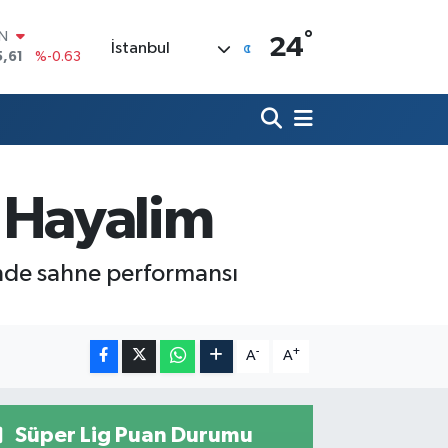
°
R
24
İstanbul
04
%0
06
%-0.08
İN
43
%0
ALTIN
40
%0.45
00
 Hayalim
%70
IN
5,61
%-0.63
nde sahne performansı
-
+
A
A
Süper Lig Puan Durumu