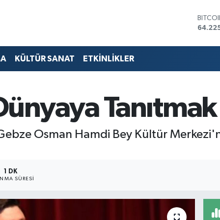
DOLA
47,67
EURO
55,04
STERL
MA
KÜLTÜR SANAT
ETKİNLİKLER
64,21
GRAM 
6510.
BİST1
Dünyaya Tanıtmak
13.799
BITCO
64.22
n Gebze Osman Hamdi Bey Kültür Merkezi'
1 DK
NMA SÜRESI