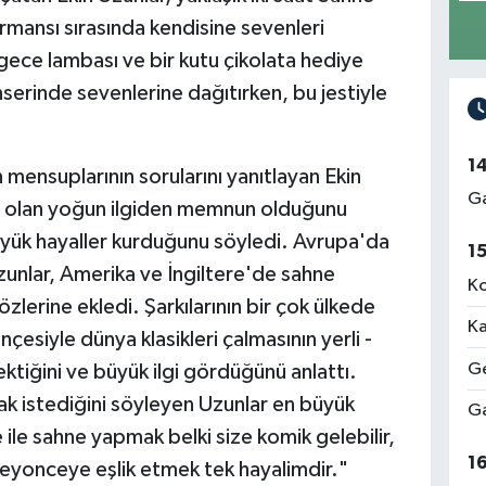
mansı sırasında kendisine sevenleri
 gece lambası ve bir kutu çikolata hediye
onserinde sevenlerine dağıtırken, bu jestiyle
1
ensuplarının sorularını yanıtlayan Ekin
Ga
e olan yoğun ilgiden memnun olduğunu
yük hayaller kurduğunu söyledi. Avrupa'da
1
zunlar, Amerika ve İngiltere'de sahne
Ko
zlerine ekledi. Şarkılarının bir çok ülkede
Ka
çesiyle dünya klasikleri çalmasının yerli -
Ge
ektiğini ve büyük ilgi gördüğünü anlattı.
k istediğini söyleyen Uzunlar en büyük
Ga
 ile sahne yapmak belki size komik gelebilir,
1
yonceye eşlik etmek tek hayalimdir."