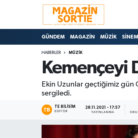
Nöbetçi Eczaneler
GÜNDEM
MAGAZİN
MÜZİK
SİNE
Hava Durumu
HABERLER
MÜZİK
Trafik Durumu
Kemençeyi 
Süper Lig Puan Durumu ve Fikstür
Ekin Uzunlar geçtiğimiz gü
Tüm Manşetler
sergiledi.
Son Dakika Haberleri
TE BILISIM
28.11.2021 - 17:57
EDITÖR
YAYINLANMA
OKU
Haber Arşivi