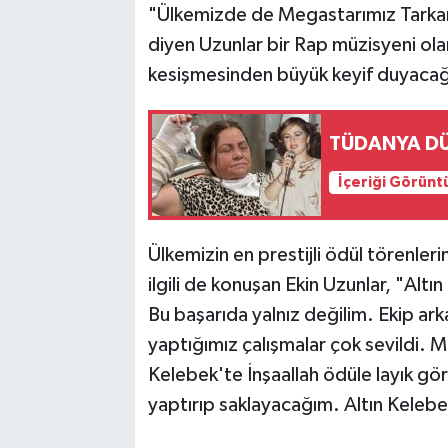
"Ülkemizde de Megastarımız Tarkan
diyen Uzunlar bir Rap müzisyeni ola
kesişmesinden büyük keyif duyacağı
TÜDANYA DÜ
İçeriği Görünt
Ülkemizin en prestijli ödül törenleri
ilgili de konuşan Ekin Uzunlar, "Alt
Bu başarıda yalnız değilim. Ekip ar
yaptığımız çalışmalar çok sevildi. 
Kelebek'te İnşaallah ödüle layık gö
yaptırıp saklayacağım. Altın Kelebek