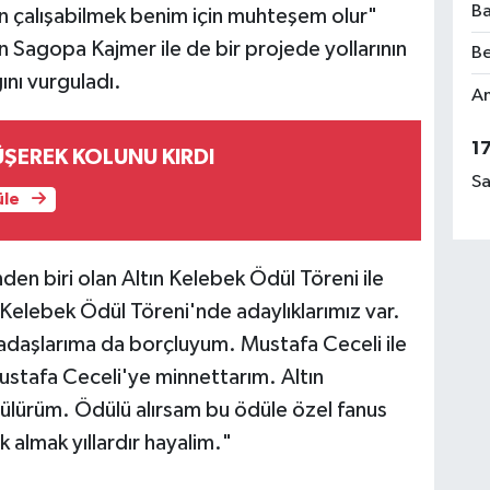
Ba
 çalışabilmek benim için muhteşem olur"
n Sagopa Kajmer ile de bir projede yollarının
Be
nı vurguladı.
Am
1
ŞEREK KOLUNU KIRDI
Sa
üle
nden biri olan Altın Kelebek Ödül Töreni ile
ın Kelebek Ödül Töreni'nde adaylıklarımız var.
kadaşlarıma da borçluyum. Mustafa Ceceli ile
Mustafa Ceceli'ye minnettarım. Altın
rülürüm. Ödülü alırsam bu ödüle özel fanus
 almak yıllardır hayalim."