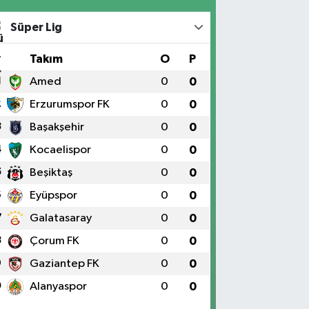
Süper Lig
#
Takım
O
P
1
Amed
0
0
2
Erzurumspor FK
0
0
3
Başakşehir
0
0
4
Kocaelispor
0
0
5
Beşiktaş
0
0
6
Eyüpspor
0
0
7
Galatasaray
0
0
8
Çorum FK
0
0
9
Gaziantep FK
0
0
0
Alanyaspor
0
0