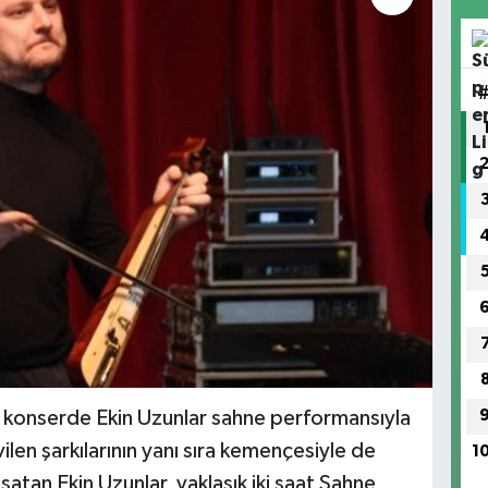
n konserde Ekin Uzunlar sahne performansıyla
len şarkılarının yanı sıra kemençesiyle de
1
atan Ekin Uzunlar, yaklaşık iki saat Sahne