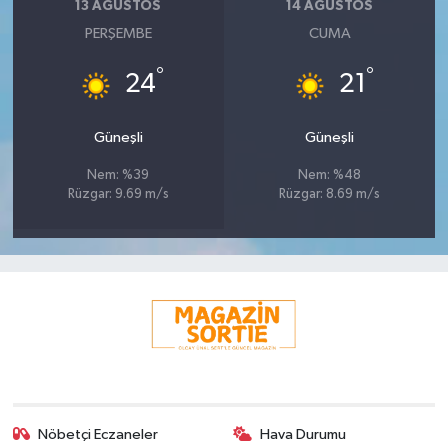
13 AĞUSTOS
14 AĞUSTOS
PERŞEMBE
CUMA
°
°
24
21
Güneşli
Güneşli
Nem: %39
Nem: %48
Rüzgar: 9.69 m/s
Rüzgar: 8.69 m/s
Nöbetçi Eczaneler
Hava Durumu