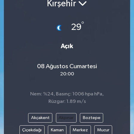
Kırşehir
°
29
Açık
08 Ağustos Cumartesi
20:00
Nem: %24, Basınç: 1006 hpa hPa,
Rüzgar: 1.89 m/s
Akçakent
Akpınar
Boztepe
Çiçekdağı
Kaman
Merkez
Mucur