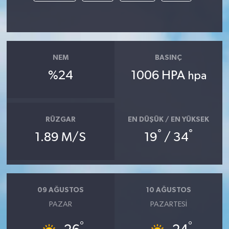
NEM
BASINÇ
%24
1006 HPA
hpa
RÜZGAR
EN DÜŞÜK / EN YÜKSEK
°
°
1.89 M/S
19
/ 34
09 AĞUSTOS
10 AĞUSTOS
PAZAR
PAZARTESI
°
°