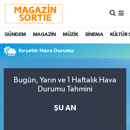
Nöbetçi Eczaneler
GÜNDEM
MAGAZİN
MÜZİK
SİNEMA
KÜLTÜR 
Hava Durumu
Kırşehir Hava Durumu
Trafik Durumu
Süper Lig Puan Durumu ve Fikstür
Bugün, Yarın ve 1 Haftalık Hava
Tüm Manşetler
Durumu Tahmini
Son Dakika Haberleri
ŞU AN
Haber Arşivi