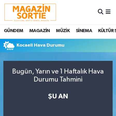
Nöbetçi Eczaneler
GÜNDEM
MAGAZİN
MÜZİK
SİNEMA
KÜLTÜR 
Hava Durumu
Kocaeli Hava Durumu
Trafik Durumu
Süper Lig Puan Durumu ve Fikstür
Bugün, Yarın ve 1 Haftalık Hava
Tüm Manşetler
Durumu Tahmini
Son Dakika Haberleri
ŞU AN
Haber Arşivi