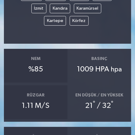
İzmit
Kandıra
Karamürsel
Kartepe
Körfez
NEM
BASINÇ
%85
1009 HPA
hpa
RÜZGAR
EN DÜŞÜK / EN YÜKSEK
°
°
1.11 M/S
21
/ 32