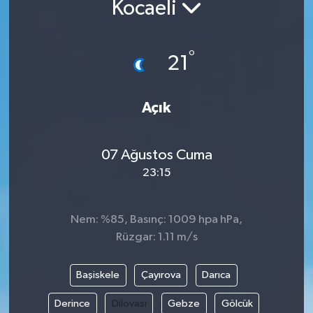
Kocaeli
°
21
Açık
07 Ağustos Cuma
23:15
Nem: %85, Basınç: 1009 hpa hPa,
Rüzgar: 1.11 m/s
Başiskele
Çayırova
Darıca
Derince
Dilovası
Gebze
Gölcük