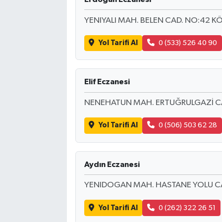
YENIYALI MAH. BELEN CAD. NO:42 K
Yol Tarifi Al
0 (533) 526 40 90
Elif Eczanesi
NENEHATUN MAH. ERTUĞRULGAZİ CA
Yol Tarifi Al
0 (506) 503 62 28
Aydın Eczanesi
YENIDOGAN MAH. HASTANE YOLU CAD
Yol Tarifi Al
0 (262) 322 26 51