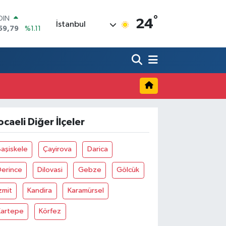
°
OIN
24
İstanbul
59,79
%1.11
AR
436
%0.18
O
510
%0.32
LİN
811
%0.38
 ALTIN
.55
%0.03
100
ocaeli Diğer İlçeler
79
%-14
aşiskele
Çayirova
Darica
Derince
Dilovasi
Gebze
Gölcük
zmit
Kandira
Karamürsel
Kartepe
Körfez