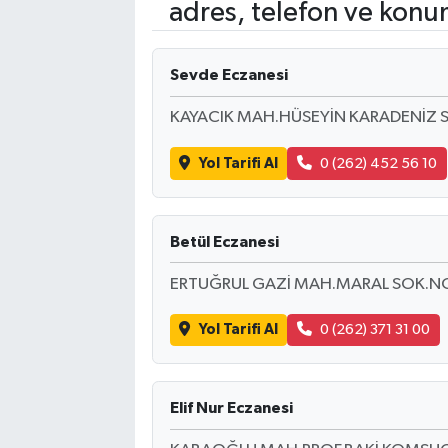
adres, telefon ve konu
Sevde Eczanesi
KAYACIK MAH.HÜSEYİN KARADENİZ S
Yol Tarifi Al
0 (262) 452 56 10
Betül Eczanesi
ERTUĞRUL GAZİ MAH.MARAL SOK.NO
Yol Tarifi Al
0 (262) 371 31 00
Elif Nur Eczanesi