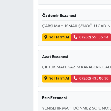
Özdemir Eczanesi
ÇARŞI MAH. İSMAİL ŞENOĞLU CAD. 
Yol Tarifi Al
0 (262) 551 55 44
Azat Eczanesi
ÇİFTLİK MAH. KAZIM KARABEKİR CA
Yol Tarifi Al
0 (262) 435 80 30
Esın Eczanesi
YENISEHIR MAH. DÖNMEZ SOK. NO:3