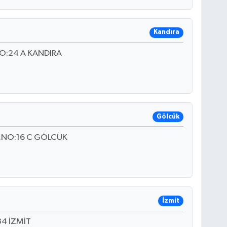
Kandıra
NO:24 A KANDIRA
Gölcük
D.NO:16 C GÖLCÜK
İzmit
4 İZMİT