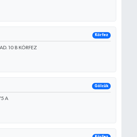
Körfez
D. 10 B KÖRFEZ
Gölcük
75 A
Körfez