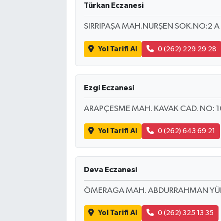
Türkan Eczanesi
SIRRIPAŞA MAH.NURŞEN SOK.NO:2 A
Yol Tarifi Al
0 (262) 229 29 28
Ezgi Eczanesi
ARAPÇESME MAH. KAVAK CAD. NO: 1
Yol Tarifi Al
0 (262) 643 69 21
Deva Eczanesi
ÖMERAGA MAH. ABDURRAHMAN YÜKSE
Yol Tarifi Al
0 (262) 325 13 35