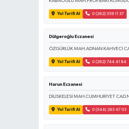
KABAOĞLU MAH.PROF.BAKİ KOMSUOĞ
Yol Tarifi Al
0 (262) 359 11 37
Dülgeroğlu Eczanesi
ÖZGÜRLÜK MAH.ADNAN KAHVECİ CA
Yol Tarifi Al
0 (262) 744 41 84
Harun Eczanesi
DİLİSKELESİ MAH.CUMHURİYET CAD.
Yol Tarifi Al
0 (544) 263 47 03