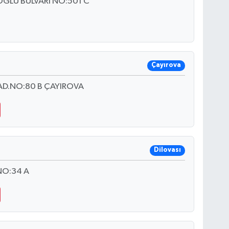
LU BULVARI NO:501 C
Çayırova
D.NO:80 B ÇAYIROVA
Dilovası
NO:34 A