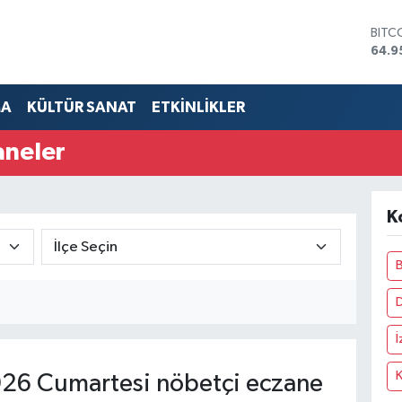
BITC
64.9
DOL
47,7
EUR
MA
KÜLTÜR SANAT
ETKİNLİKLER
55,2
STER
aneler
64,4
GRAM
6660
BİST
K
13.7
B
İ
26 Cumartesi nöbetçi eczane