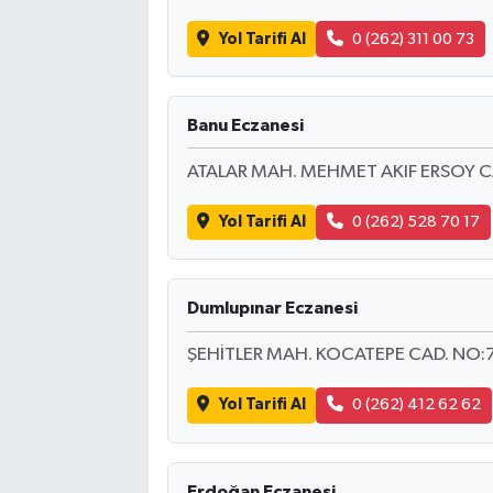
Yol Tarifi Al
0 (262) 311 00 73
Banu Eczanesi
ATALAR MAH. MEHMET AKIF ERSOY CA
Yol Tarifi Al
0 (262) 528 70 17
Dumlupınar Eczanesi
ŞEHİTLER MAH. KOCATEPE CAD. NO:
Yol Tarifi Al
0 (262) 412 62 62
Erdoğan Eczanesi