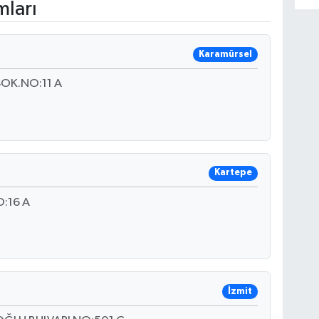
mları
Karamürsel
OK.NO:11 A
Kartepe
:16 A
İzmit