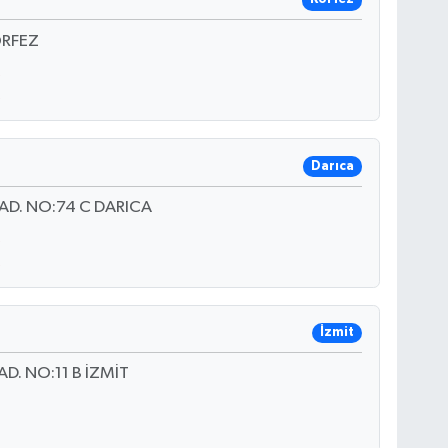
ÖRFEZ
Darıca
D. NO:74 C DARICA
İzmit
. NO:11 B İZMİT