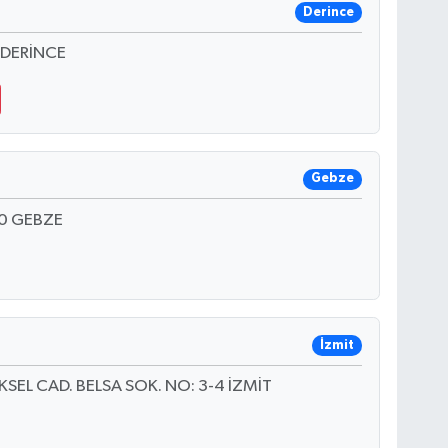
Derince
 DERİNCE
Gebze
0 GEBZE
İzmit
L CAD. BELSA SOK. NO: 3-4 İZMİT