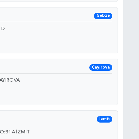
Gebze
 D
Çayırova
ÇAYIROVA
İzmit
O:91 A İZMİT