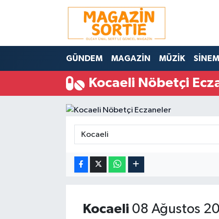
Nöbetçi Eczaneler
GÜNDEM
MAGAZİN
MÜZİK
SİNE
Hava Durumu
Kocaeli Nöbetçi Ecz
Trafik Durumu
Süper Lig Puan Durumu ve Fikstür
Tüm Manşetler
Son Dakika Haberleri
Haber Arşivi
Kocaeli
08 Ağustos 20