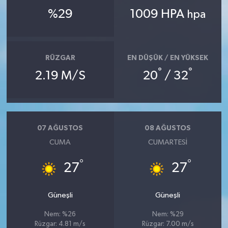
%29
1009 HPA
hpa
RÜZGAR
EN DÜŞÜK / EN YÜKSEK
°
°
2.19 M/S
20
/ 32
07 AĞUSTOS
08 AĞUSTOS
CUMA
CUMARTESI
°
°
27
27
Güneşli
Güneşli
Nem: %26
Nem: %29
Rüzgar: 4.81 m/s
Rüzgar: 7.00 m/s