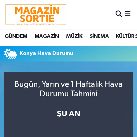
Nöbetçi Eczaneler
GÜNDEM
MAGAZİN
MÜZİK
SİNEMA
KÜLTÜR 
Hava Durumu
Konya Hava Durumu
Trafik Durumu
Süper Lig Puan Durumu ve Fikstür
Bugün, Yarın ve 1 Haftalık Hava
Tüm Manşetler
Durumu Tahmini
Son Dakika Haberleri
ŞU AN
Haber Arşivi