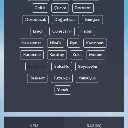
Çeltik
Çumra
Derbent
Derebucak
Doğanhisar
Emirgazi
Ereğli
Güneysınır
Hadim
Halkapınar
Hüyük
Ilgın
Kadınhanı
Karapınar
Karatay
Kulu
Meram
Sarayönü
Selçuklu
Seydişehir
Taşkent
Tuzlukçu
Yalıhüyük
Yunak
NEM
BASINÇ