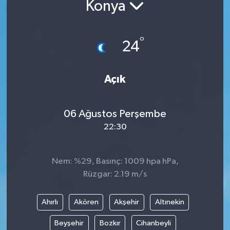
Konya
°
24
Açık
06 Ağustos Perşembe
22:30
Nem: %29, Basınç: 1009 hpa hPa,
Rüzgar: 2.19 m/s
Ahırlı
Akören
Akşehir
Altınekin
Beyşehir
Bozkır
Cihanbeyli