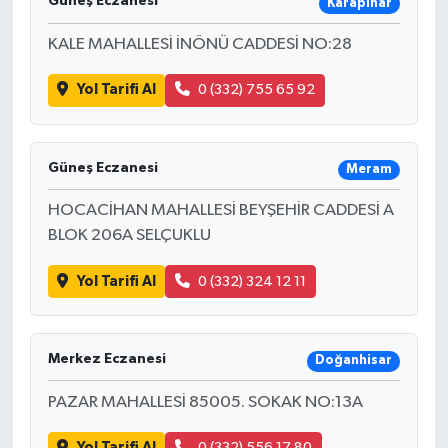
Güneş Eczanesi
Karapınar
KALE MAHALLESİ İNÖNÜ CADDESİ NO:28
Yol Tarifi Al
0 (332) 755 65 92
Güneş Eczanesi
Meram
HOCACİHAN MAHALLESİ BEYŞEHİR CADDESİ A
BLOK 206A SELÇUKLU
Yol Tarifi Al
0 (332) 324 12 11
Merkez Eczanesi
Doğanhisar
PAZAR MAHALLESİ 85005. SOKAK NO:13A
Yol Tarifi Al
0 (332) 556 17 80