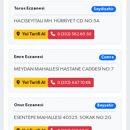
Toros Eczanesi
Seydişehir
HACISEYİTALİ MH. HÜRRİYET CD. NO:5A
Yol Tarifi Al
0 (332) 582 65 50
Emre Eczanesi
Çumra
MEYDAN MAHALLESİ HASTANE CADDESİ NO:7
Yol Tarifi Al
0 (332) 447 10 68
Onur Eczanesi
Beyşehir
ESENTEPE MAHALLESİ 40525. SOKAK NO:2G