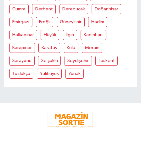
Çumra
Derbent
Derebucak
Doğanhisar
Emirgazi
Ereğli
Güneysinir
Hadim
Halkapinar
Hüyük
İlgin
Kadinhani
Karapinar
Karatay
Kulu
Meram
Sarayönü
Selçuklu
Seydişehir
Taşkent
Tuzlukçu
Yalihüyük
Yunak