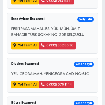
Yol Tarifi Al
0 (332) 512 05 11
Esra Ayhan Eczanesi
Selçuklu
FERİTPAŞA MAHALLESİ YÜK. MÜH. ÜMİT
BAHADIR TÜRK SOKAK NO: 20E SELÇUKLU
Yol Tarifi Al
0 (332) 302 86 36
Diydem Eczanesi
Cihanbeyli
YENİCEOBA MAH. YENİCEOBA CAD. NO:61C
Yol Tarifi Al
0 (332) 676 11 14
Büşra Eczanesi
Cihanbeyli