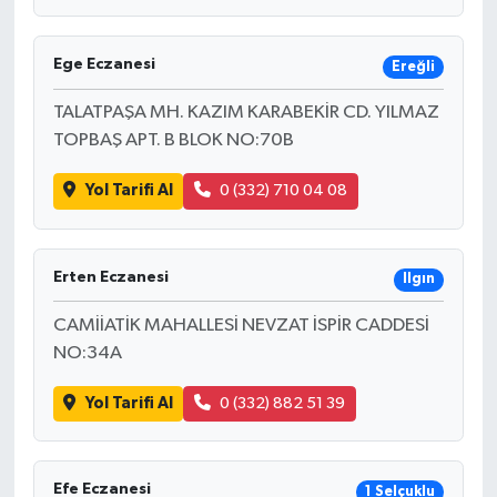
Ege Eczanesi
Ereğli
TALATPAŞA MH. KAZIM KARABEKİR CD. YILMAZ
TOPBAŞ APT. B BLOK NO:70B
Yol Tarifi Al
0 (332) 710 04 08
Erten Eczanesi
Ilgın
CAMİİATİK MAHALLESİ NEVZAT İSPİR CADDESİ
NO:34A
Yol Tarifi Al
0 (332) 882 51 39
Efe Eczanesi
1 Selçuklu