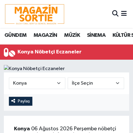
Nöbetçi Eczaneler
GÜNDEM
MAGAZİN
MÜZİK
SİNEMA
KÜLTÜR 
Hava Durumu
Konya Nöbetçi Eczaneler
Trafik Durumu
Süper Lig Puan Durumu ve Fikstür
Tüm Manşetler
Son Dakika Haberleri
Paylaş
Haber Arşivi
Konya
06 Ağustos 2026 Perşembe nöbetçi