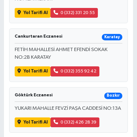
Yol Tarifi Al
0 (332) 331 20 55
Cankurtaran Eczanesi
Karatay
FETİH MAHALLESİ AHMET EFENDİ SOKAK
NO:2B KARATAY
Yol Tarifi Al
0 (332) 355 92 42
Göktürk Eczanesi
Bozkır
YUKARI MAHALLE FEVZİ PAŞA CADDESİ NO:13A
Yol Tarifi Al
0 (332) 426 28 39