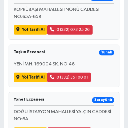
KÖPRÜBAŞI MAHALLESİ İNÖNÜ CADDESİ
NO:65A-65B
Yol Tarifi Al
0 (332) 673 25 26
Taşkın Eczanesi
Yunak
YENİ MH. 169004 SK. NO:46
Yol Tarifi Al
0 (332) 351 00 01
Yönet Eczanesi
Sarayönü
DOĞU İSTASYON MAHALLESİ YALÇIN CADDESİ
NO:6A