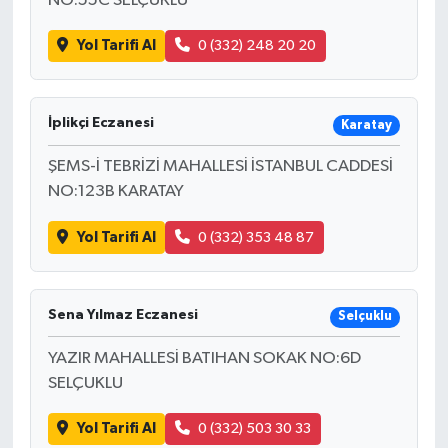
NO:55C SELÇUKLU
Yol Tarifi Al
0 (332) 248 20 20
İplikçi Eczanesi
Karatay
ŞEMS-İ TEBRİZİ MAHALLESİ İSTANBUL CADDESİ
NO:123B KARATAY
Yol Tarifi Al
0 (332) 353 48 87
Sena Yılmaz Eczanesi
Selçuklu
YAZIR MAHALLESİ BATIHAN SOKAK NO:6D
SELÇUKLU
Yol Tarifi Al
0 (332) 503 30 33