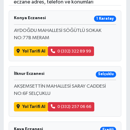
eczane adres, telefon ve konumları
Konya Eczanesi
1 Karatay
AYDOĞDU MAHALLESİ SÖĞÜTLÜ SOKAK
NO:77B MERAM
Yol Tarifi Al
0 (332) 322 89 99
İlknur Eczanesi
Selçuklu
AKŞEMSETTİN MAHALLESİ SARAY CADDESİ
NO:6F SELÇUKLU
Yol Tarifi Al
0 (332) 257 06 66
Kaya Eczanesi
Ereğli