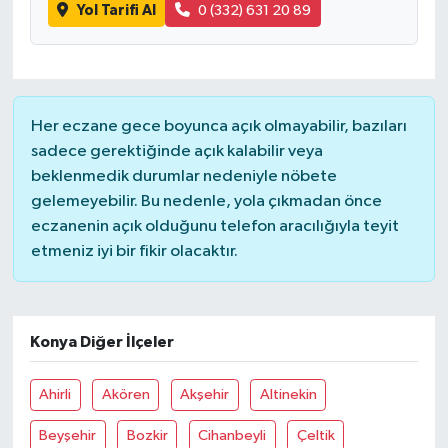
Yol Tarifi Al
0 (332) 631 20 89
Her eczane gece boyunca açık olmayabilir, bazıları
sadece gerektiğinde açık kalabilir veya
beklenmedik durumlar nedeniyle nöbete
gelemeyebilir. Bu nedenle, yola çıkmadan önce
eczanenin açık olduğunu telefon aracılığıyla teyit
etmeniz iyi bir fikir olacaktır.
Konya Diğer İlçeler
Ahirli
Akören
Akşehir
Altinekin
Beyşehir
Bozkir
Cihanbeyli
Çeltik