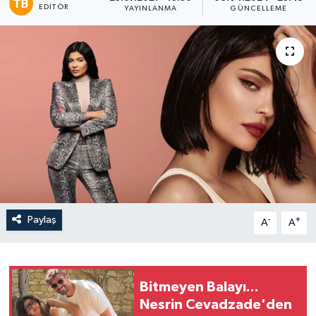
EDITÖR
YAYINLANMA
GÜNCELLEME
Paylaş
-
+
A
A
Bitmeyen Balayı...
Nesrin Cevadzade'den