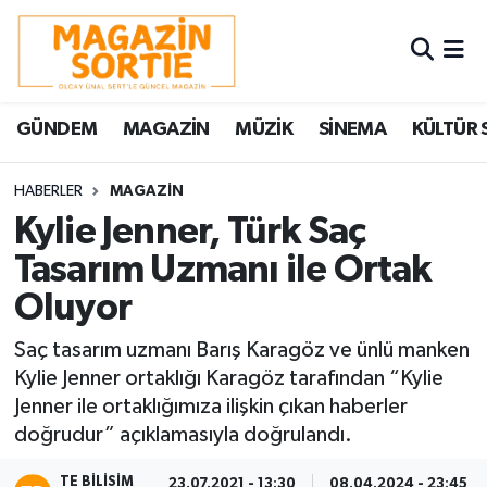
Nöbetçi Eczaneler
GÜNDEM
MAGAZİN
MÜZİK
SİNEMA
KÜLTÜR 
Hava Durumu
Trafik Durumu
HABERLER
MAGAZİN
Kylie Jenner, Türk Saç
Süper Lig Puan Durumu ve Fikstür
Tasarım Uzmanı ile Ortak
Oluyor
Tüm Manşetler
Saç tasarım uzmanı Barış Karagöz ve ünlü manken
Son Dakika Haberleri
Kylie Jenner ortaklığı Karagöz tarafından “Kylie
Jenner ile ortaklığımıza ilişkin çıkan haberler
Haber Arşivi
doğrudur” açıklamasıyla doğrulandı.
TE BILISIM
23.07.2021 - 13:30
08.04.2024 - 23:45