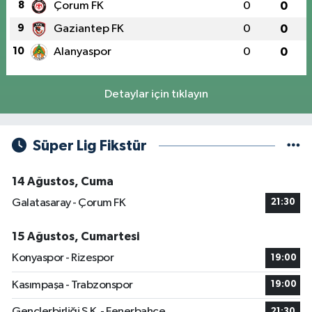
8
Çorum FK
0
0
9
Gaziantep FK
0
0
10
Alanyaspor
0
0
Detaylar için tıklayın
Süper Lig Fikstür
14 Ağustos, Cuma
Galatasaray - Çorum FK
21:30
15 Ağustos, Cumartesi
Konyaspor - Rizespor
19:00
Kasımpaşa - Trabzonspor
19:00
Gençlerbirliği S.K. - Fenerbahçe
21:30