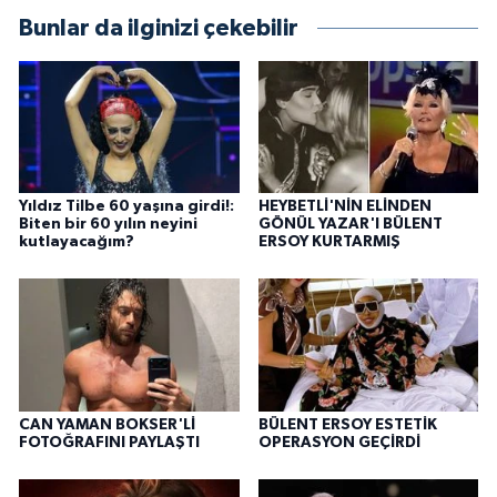
Bunlar da ilginizi çekebilir
Yıldız Tilbe 60 yaşına girdi!:
HEYBETLİ'NİN ELİNDEN
Biten bir 60 yılın neyini
GÖNÜL YAZAR'I BÜLENT
kutlayacağım?
ERSOY KURTARMIŞ
CAN YAMAN BOKSER'Lİ
BÜLENT ERSOY ESTETİK
FOTOĞRAFINI PAYLAŞTI
OPERASYON GEÇİRDİ