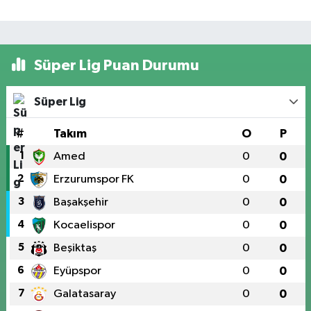
Süper Lig Puan Durumu
Süper Lig
#
Takım
O
P
1
Amed
0
0
2
Erzurumspor FK
0
0
3
Başakşehir
0
0
4
Kocaelispor
0
0
5
Beşiktaş
0
0
6
Eyüpspor
0
0
7
Galatasaray
0
0