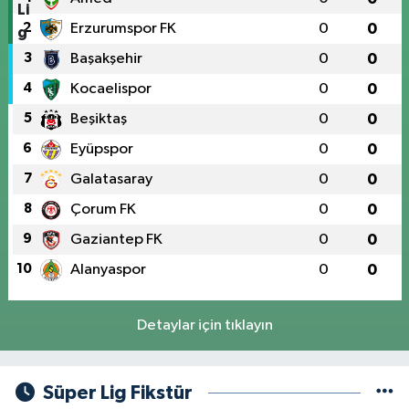
2
Erzurumspor FK
0
0
3
Başakşehir
0
0
4
Kocaelispor
0
0
5
Beşiktaş
0
0
6
Eyüpspor
0
0
7
Galatasaray
0
0
8
Çorum FK
0
0
9
Gaziantep FK
0
0
10
Alanyaspor
0
0
Detaylar için tıklayın
Süper Lig Fikstür