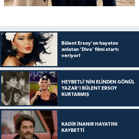
Bülent Ersoy'un hayatını
anlatan 'Diva' filmi startı
veriyor!
HEYBETLİ'NİN ELİNDEN GÖNÜL
YAZAR'I BÜLENT ERSOY
KURTARMIŞ
KADİR İNANIR HAYATINI
KAYBETTİ