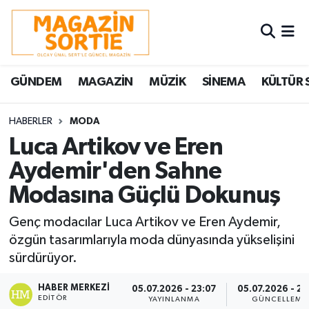
Nöbetçi Eczaneler
GÜNDEM
MAGAZİN
MÜZİK
SİNEMA
KÜLTÜR 
Hava Durumu
Trafik Durumu
HABERLER
MODA
Luca Artikov ve Eren
Süper Lig Puan Durumu ve Fikstür
Aydemir'den Sahne
Modasına Güçlü Dokunuş
Tüm Manşetler
Genç modacılar Luca Artikov ve Eren Aydemir,
Son Dakika Haberleri
özgün tasarımlarıyla moda dünyasında yükselişini
sürdürüyor.
Haber Arşivi
HABER MERKEZI
05.07.2026 - 23:07
05.07.2026 - 23
EDITÖR
YAYINLANMA
GÜNCELLEME