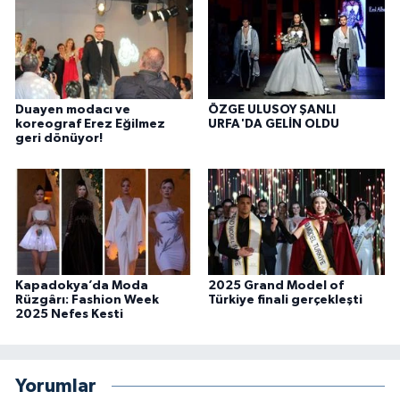
Duayen modacı ve
ÖZGE ULUSOY ŞANLI
koreograf Erez Eğilmez
URFA'DA GELİN OLDU
geri dönüyor!
Kapadokya’da Moda
2025 Grand Model of
Rüzgârı: Fashion Week
Türkiye finali gerçekleşti
2025 Nefes Kesti
Yorumlar