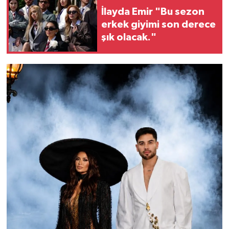
İlayda Emir "Bu sezon
erkek giyimi son derece
şık olacak."