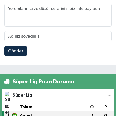
Gönder
Süper Lig Puan Durumu
Süper Lig
#
Takım
O
P
1
Amed
0
0