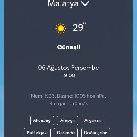
Malatya
°
29
Güneşli
06 Ağustos Perşembe
19:00
Nem: %23, Basınç: 1005 hpa hPa,
Rüzgar: 1.50 m/s
Akçadağ
Arapgir
Arguvan
Battalgazi
Darende
Doğanşehir