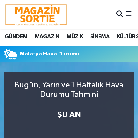
Nöbetçi Eczaneler
GÜNDEM
MAGAZİN
MÜZİK
SİNEMA
KÜLTÜR 
Hava Durumu
Malatya Hava Durumu
Trafik Durumu
Süper Lig Puan Durumu ve Fikstür
Bugün, Yarın ve 1 Haftalık Hava
Tüm Manşetler
Durumu Tahmini
Son Dakika Haberleri
ŞU AN
Haber Arşivi