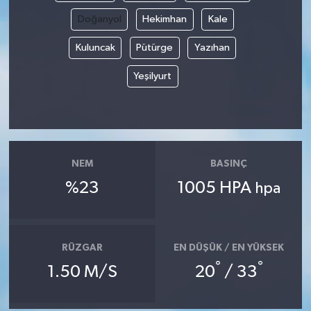
Doğanyol
Hekimhan
Kale
Kuluncak
Pütürge
Yazıhan
Yeşilyurt
NEM
BASINÇ
%23
1005 HPA
hpa
RÜZGAR
EN DÜŞÜK / EN YÜKSEK
°
°
1.50 M/S
20
/ 33