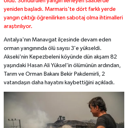
oldu. Söndürülen yangın ilerleyen saatlerde
yeniden başladı. Marmaris'te dört farklı yerde
yangın çıktığı öğrenilirken sabotaj olma ihtimalleri
araştırılıyor.
Antalya'nın Manavgat ilçesinde devam eden
orman yangınında ölü sayısı 3'e yükseldi.
Akseki'nin Kepezbeleni köyünde dün akşam 82
yaşındaki Hasan Ali Yüksel'in ölümünün ardından,
Tarım ve Orman Bakanı Bekir Pakdemirli, 2
vatandaşın daha hayatını kaybettiğini açıkladı.