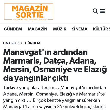
Nöbetçi Eczaneler
GÜNDEM
MAGAZİN
MÜZİK
SİNEMA
KÜLTÜR 
Hava Durumu
Trafik Durumu
HABERLER
GÜNDEM
Manavgat'ın ardından
Süper Lig Puan Durumu ve Fikstür
Marmaris, Datça, Adana,
Mersin, Osmaniye ve Elazığ
Tüm Manşetler
da yangınlar çıktı
Son Dakika Haberleri
Türkiye yangınlara teslim... Manavgat'ın ardından
Haber Arşivi
Adana, Mersin, Osmaniye, Elazığ ve Marmaris'te
yangın çıktı... Birçok kentte yangınlar sürerken
Manavgat'ta ölü sayısının 3'e yükseldiği açıklandı.