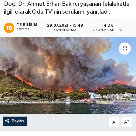
Doç. Dr. Ahmet Erhan Bakırcı yaşanan felaleketle
ilgili olarak Oda TV'nin sorularını yanıtladı.
TE BILISIM
29.07.2021 - 15:49
14 DK
EDITÖR
YAYINLANMA
OKUNMA SÜRESI
Paylaş
-
+
A
A