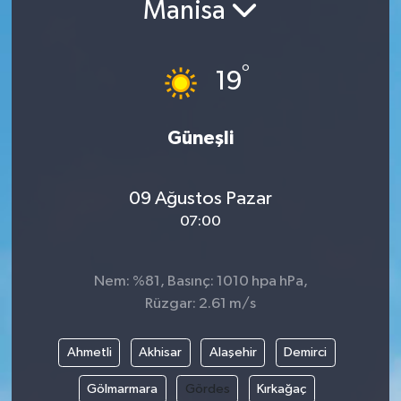
Manisa
°
19
Güneşli
09 Ağustos Pazar
07:00
Nem: %81, Basınç: 1010 hpa hPa,
Rüzgar: 2.61 m/s
Ahmetli
Akhisar
Alaşehir
Demirci
Gölmarmara
Gördes
Kırkağaç