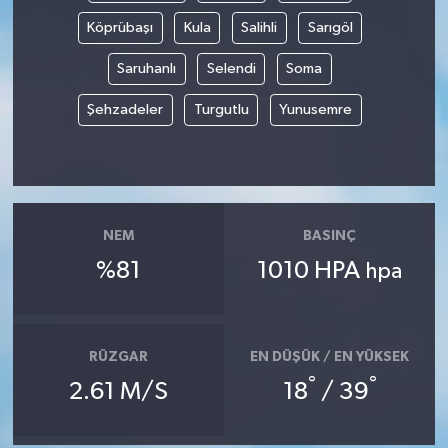
Köprübaşı
Kula
Salihli
Sarıgöl
Saruhanlı
Selendi
Soma
Şehzadeler
Turgutlu
Yunusemre
NEM
BASINÇ
%81
1010 HPA
hpa
RÜZGAR
EN DÜŞÜK / EN YÜKSEK
°
°
2.61 M/S
18
/ 39