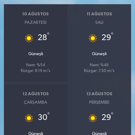
10 AĞUSTOS
11 AĞUSTOS
PAZARTESI
SALI
°
°
28
29
Güneşli
Güneşli
Nem: %54
Nem: %46
Rüzgar: 8.19 m/s
Rüzgar: 7.50 m/s
12 AĞUSTOS
13 AĞUSTOS
ÇARŞAMBA
PERŞEMBE
°
°
30
29
Güneşli
Güneşli