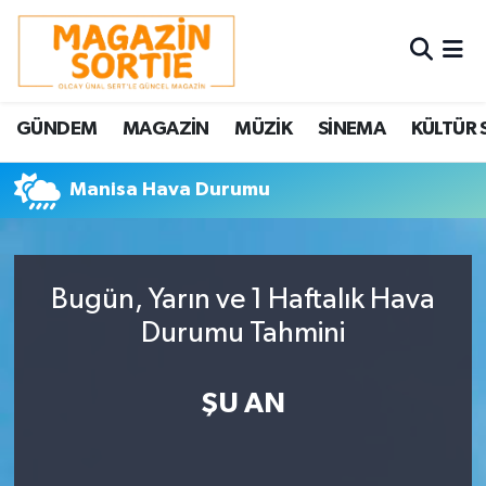
Nöbetçi Eczaneler
GÜNDEM
MAGAZİN
MÜZİK
SİNEMA
KÜLTÜR 
Hava Durumu
Manisa Hava Durumu
Trafik Durumu
Süper Lig Puan Durumu ve Fikstür
Bugün, Yarın ve 1 Haftalık Hava
Tüm Manşetler
Durumu Tahmini
Son Dakika Haberleri
ŞU AN
Haber Arşivi