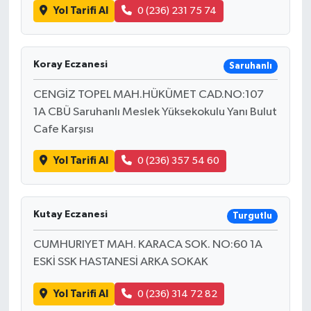
Yol Tarifi Al
0 (236) 231 75 74
Koray Eczanesi
Saruhanlı
CENGİZ TOPEL MAH.HÜKÜMET CAD.NO:107
1A CBÜ Saruhanlı Meslek Yüksekokulu Yanı Bulut
Cafe Karşısı
Yol Tarifi Al
0 (236) 357 54 60
Kutay Eczanesi
Turgutlu
CUMHURIYET MAH. KARACA SOK. NO:60 1A
ESKİ SSK HASTANESİ ARKA SOKAK
Yol Tarifi Al
0 (236) 314 72 82