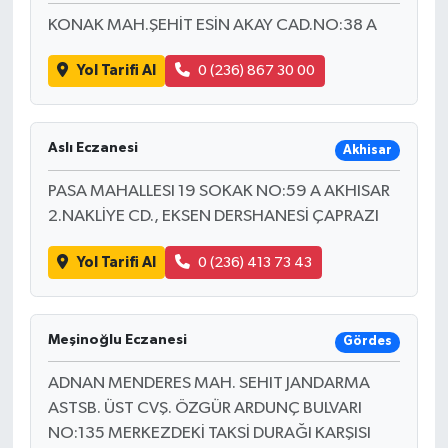
KONAK MAH.ŞEHİT ESİN AKAY CAD.NO:38 A
Yol Tarifi Al
0 (236) 867 30 00
Aslı Eczanesi
Akhisar
PASA MAHALLESI 19 SOKAK NO:59 A AKHISAR
2.NAKLİYE CD., EKSEN DERSHANESİ ÇAPRAZI
Yol Tarifi Al
0 (236) 413 73 43
Meşinoğlu Eczanesi
Gördes
ADNAN MENDERES MAH. SEHIT JANDARMA
ASTSB. ÜST CVŞ. ÖZGÜR ARDUNÇ BULVARI
NO:135 MERKEZDEKİ TAKSİ DURAĞI KARŞISI