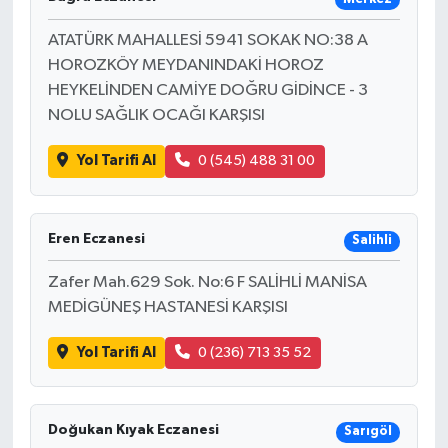
ATATÜRK MAHALLESİ 5941 SOKAK NO:38 A
HOROZKÖY MEYDANINDAKİ HOROZ
HEYKELİNDEN CAMİYE DOĞRU GİDİNCE - 3
NOLU SAĞLIK OCAĞI KARŞISI
Yol Tarifi Al
0 (545) 488 31 00
Eren Eczanesi
Salihli
Zafer Mah.629 Sok. No:6 F SALİHLİ MANİSA
MEDİGÜNEŞ HASTANESİ KARŞISI
Yol Tarifi Al
0 (236) 713 35 52
Doğukan Kıyak Eczanesi
Sarıgöl