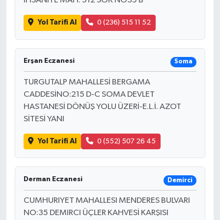
İHSANİYE MAH. 512 SOK NO35 B
Yol Tarifi Al
0 (236) 515 11 52
Erşan Eczanesi
Soma
TURGUTALP MAHALLESİ BERGAMA
CADDESİNO:215 D-C SOMA DEVLET
HASTANESİ DÖNÜŞ YOLU ÜZERİ-E.L.İ. AZOT
SİTESİ YANI
Yol Tarifi Al
0 (552) 507 26 45
Derman Eczanesi
Demirci
CUMHURIYET MAHALLESI MENDERES BULVARI
NO:35 DEMIRCI ÜÇLER KAHVESİ KARŞISI