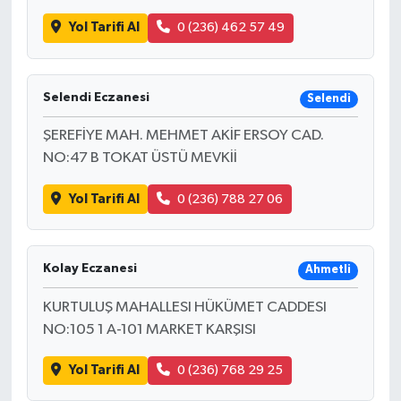
Yol Tarifi Al
0 (236) 462 57 49
Selendi Eczanesi
Selendi
ŞEREFİYE MAH. MEHMET AKİF ERSOY CAD.
NO:47 B TOKAT ÜSTÜ MEVKİİ
Yol Tarifi Al
0 (236) 788 27 06
Kolay Eczanesi
Ahmetli
KURTULUŞ MAHALLESI HÜKÜMET CADDESI
NO:105 1 A-101 MARKET KARŞISI
Yol Tarifi Al
0 (236) 768 29 25