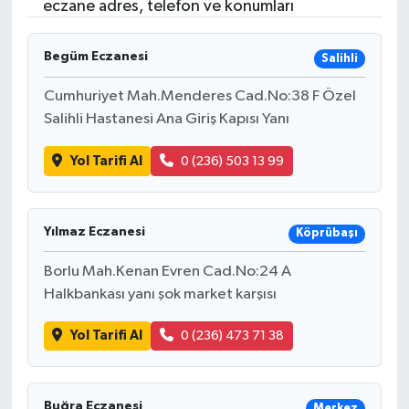
eczane adres, telefon ve konumları
Begüm Eczanesi
Salihli
Cumhuriyet Mah.Menderes Cad.No:38 F Özel
Salihli Hastanesi Ana Giriş Kapısı Yanı
Yol Tarifi Al
0 (236) 503 13 99
Yılmaz Eczanesi
Köprübaşı
Borlu Mah.Kenan Evren Cad.No:24 A
Halkbankası yanı şok market karşısı
Yol Tarifi Al
0 (236) 473 71 38
Buğra Eczanesi
Merkez