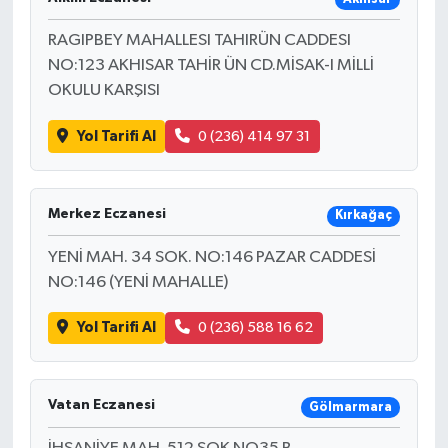
RAGIPBEY MAHALLESI TAHIRÜN CADDESI
NO:123 AKHISAR TAHİR ÜN CD.MİSAK-I MİLLİ
OKULU KARŞISI
Yol Tarifi Al
0 (236) 414 97 31
Merkez Eczanesi
Kırkağaç
YENİ MAH. 34 SOK. NO:146 PAZAR CADDESİ
NO:146 (YENİ MAHALLE)
Yol Tarifi Al
0 (236) 588 16 62
Vatan Eczanesi
Gölmarmara