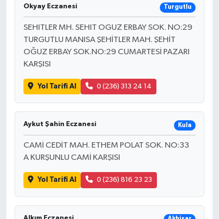
Okyay Eczanesi
Turgutlu
SEHITLER MH. SEHIT OGUZ ERBAY SOK. NO:29
TURGUTLU MANISA ŞEHİTLER MAH. ŞEHİT
OĞUZ ERBAY SOK.NO:29 CUMARTESİ PAZARI
KARŞISI
Yol Tarifi Al
0 (236) 313 24 14
Aykut Şahin Eczanesi
Kula
CAMİ CEDİT MAH. ETHEM POLAT SOK. NO:33
A KURŞUNLU CAMİ KARŞISI
Yol Tarifi Al
0 (236) 816 23 23
Alkım Eczanesi
Akhisar