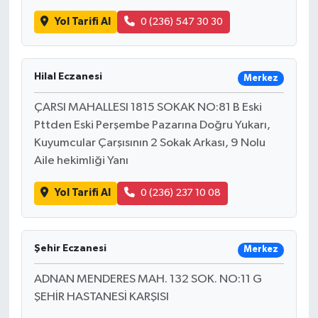
Yol Tarifi Al
0 (236) 547 30 30
Hilal Eczanesi
Merkez
ÇARSI MAHALLESI 1815 SOKAK NO:81 B Eski
Pttden Eski Perşembe Pazarına Doğru Yukarı,
Kuyumcular Çarşısının 2 Sokak Arkası, 9 Nolu
Aile hekimliği Yanı
Yol Tarifi Al
0 (236) 237 10 08
Şehir Eczanesi
Merkez
ADNAN MENDERES MAH. 132 SOK. NO:11 G
ŞEHİR HASTANESİ KARŞISI