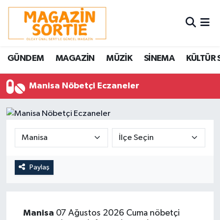
Nöbetçi Eczaneler
GÜNDEM
MAGAZİN
MÜZİK
SİNEMA
KÜLTÜR 
Hava Durumu
Manisa Nöbetçi Eczaneler
Trafik Durumu
Süper Lig Puan Durumu ve Fikstür
Tüm Manşetler
Son Dakika Haberleri
Paylaş
Haber Arşivi
Manisa
07 Ağustos 2026 Cuma nöbetçi