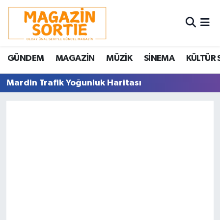
Nöbetçi Eczaneler
GÜNDEM
MAGAZİN
MÜZİK
SİNEMA
KÜLTÜR 
Hava Durumu
Mardin Trafik Yoğunluk Haritası
Trafik Durumu
Süper Lig Puan Durumu ve Fikstür
Tüm Manşetler
Son Dakika Haberleri
Haber Arşivi