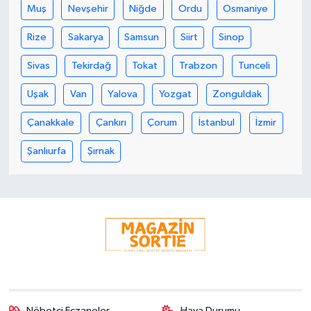
Muş
Nevşehir
Niğde
Ordu
Osmaniye
Rize
Sakarya
Samsun
Siirt
Sinop
Sivas
Tekirdağ
Tokat
Trabzon
Tunceli
Uşak
Van
Yalova
Yozgat
Zonguldak
Çanakkale
Çankırı
Çorum
İstanbul
İzmir
Şanlıurfa
Şırnak
Nöbetçi Eczaneler
Hava Durumu