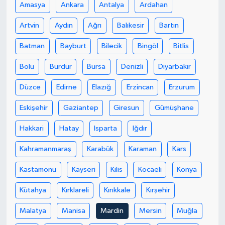
Amasya
Ankara
Antalya
Ardahan
Artvin
Aydın
Ağrı
Balıkesir
Bartın
Batman
Bayburt
Bilecik
Bingöl
Bitlis
Bolu
Burdur
Bursa
Denizli
Diyarbakır
Düzce
Edirne
Elazığ
Erzincan
Erzurum
Eskişehir
Gaziantep
Giresun
Gümüşhane
Hakkari
Hatay
Isparta
Iğdır
Kahramanmaraş
Karabük
Karaman
Kars
Kastamonu
Kayseri
Kilis
Kocaeli
Konya
Kütahya
Kırklareli
Kırıkkale
Kırşehir
Malatya
Manisa
Mardin
Mersin
Muğla