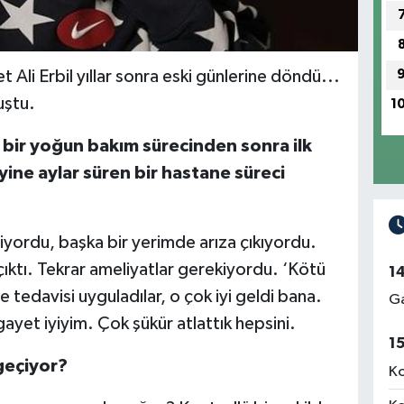
li Erbil yıllar sonra eski günlerine döndü...
uştu.
1
bir yoğun bakım sürecinden sonra ilk
ine aylar süren bir hastane süreci
iyordu, başka bir yerimde arıza çıkıyordu.
ıktı. Tekrar ameliyatlar gerekiyordu. ‘Kötü
1
 tedavisi uyguladılar, o çok iyi geldi bana.
Ga
ayet iyiyim. Çok şükür atlattık hepsini.
1
geçiyor?
Ko