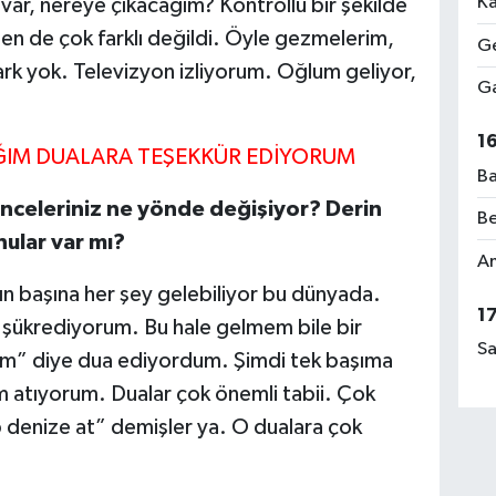
Ka
r, nereye çıkacağım? Kontrollü bir şekilde
en de çok farklı değildi. Öyle gezmelerim,
Ge
rk yok. Televizyon izliyorum. Oğlum geliyor,
Ga
1
ĞIM DUALARA TEŞEKKÜR EDİYORUM
Ba
nceleriniz ne yönde değişiyor? Derin
Be
ular var mı?
Am
 başına her şey gelebiliyor bu dünyada.
1
şükrediyorum. Bu hale gelmem bile bir
Sa
im” diye dua ediyordum. Şimdi tek başıma
m atıyorum. Dualar çok önemli tabii. Çok
yap denize at” demişler ya. O dualara çok