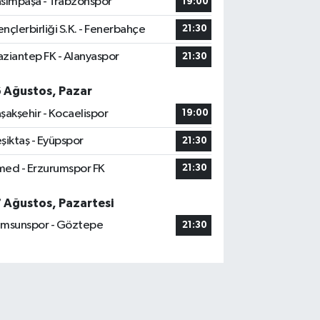
sımpaşa - Trabzonspor
19:00
nçlerbirliği S.K. - Fenerbahçe
21:30
ziantep FK - Alanyaspor
21:30
6 Ağustos, Pazar
şakşehir - Kocaelispor
19:00
şiktaş - Eyüpspor
21:30
ed - Erzurumspor FK
21:30
7 Ağustos, Pazartesi
msunspor - Göztepe
21:30