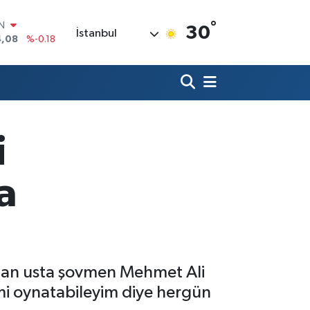
IN
4,08
%-0.18
°
R
30
İstanbul
36
%0.18
10
%0.32
N
1
%0.38
ALTIN
55
%0.03
i
00
%-14
a
alan usta şovmen Mehmet Ali
limi oynatabileyim diye hergün