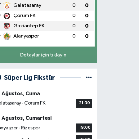
7
Galatasaray
0
0
8
Çorum FK
0
0
9
Gaziantep FK
0
0
0
Alanyaspor
0
0
Detaylar için tıklayın
Süper Lig Fikstür
4 Ağustos, Cuma
latasaray - Çorum FK
21:30
5 Ağustos, Cumartesi
nyaspor - Rizespor
19:00