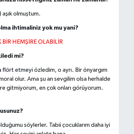
) aşık olmuştum.
lma ihtimaliniz yok mu yani?
 BİR HEMŞİRE OLABİLİR
iledi mi?
 flört etmeyi özledim, o ayrı. Bir önyargım
ral olur. Ama şu an sevgilim olsa herhalde
yere gitmiyorum, en çok onları görüyorum.
musunuz?
lduğumu söylerler. Tabii çocuklarım daha iyi