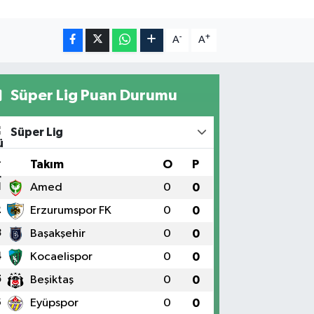
-
+
A
A
Süper Lig Puan Durumu
Süper Lig
#
Takım
O
P
1
Amed
0
0
2
Erzurumspor FK
0
0
3
Başakşehir
0
0
4
Kocaelispor
0
0
5
Beşiktaş
0
0
6
Eyüpspor
0
0