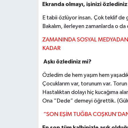
Ekranda olmayı, işinizi özlediniz
E tabii özlüyor insan. Çok teklif d
Bakalım, ilerleyen zamanlarda o da o
ZAMANINDA SOSYAL MEDYADAN 
KADAR
Aşkı özlediniz mi?
Özledim de hem yaşım hem yaşadıklar
Çocuklarım var, torunum var. Toru
Hastalıktan dolayı hiç kucağıma al
Ona “Dede” demeyi öğrettik. (Gülü
“SON EŞİM TUĞBA COŞKUN’DAN
En son tüm kalbinizle aşık oldu