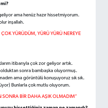
 mi?
e geliyor ama henüz hazır hissetmiyorum.
lur inşallah.
ÇOK YÜRÜDÜM, YÜRÜ YÜRÜ NEREYE
ım itibarıyla çok zor geliyor artık.
n olduktan sonra bambaşka oluyormuş.
amadım ama görüntülü konuşuyoruz sık sık.
yor) Bunlarla çok mutlu oluyorum.
 SONRA BİR DAHA AŞIK OLMADIM”
ğunuzu hissettiğiniz zaman ne zamandı?