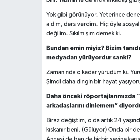
bilir. Yasmin’le de artık arkadaş gibi
Yok gibi görünüyor. Yeterince deney
aldım, ders verdim. Hiç öyle sosya
değilim. Sıkılmışım demek ki.
Bundan emin miyiz? Bizim tanıdı
medyadan yürüyordur sanki?
Zamanında o kadar yürüdüm ki. Yür
Şimdi daha dingin bir hayat yaşıyo
Daha önceki röportajlarımızda 
arkadaşlarını dinlemem” diyor
Biraz değiştim, o da artık 24 yaşın
kıskanır beni. (Gülüyor) Onda bir değ
Annesi de ben de hiçbir şeyine karı