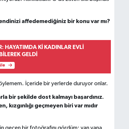
endinizi affedemediğiniz bir konu var mı?
R: HAYATIMDA Kİ KADINLAR EVLİ
İLEREK GELDİ
üle
öylemem. İçeride bir yerlerde duruyor onlar.
rla bir şekilde dost kalmayı başardınız.
n, kızgınlığı geçmeyen biri var mıdır
zin geçen bir fotoğrafını gördüm; yan yana