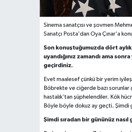
Sinema sanatçısı ve şovmen Mehmet A
Sanatçı Posta'dan Oya Çınar'a kon
Son konuştuğumuzda dört aylık 
uyandığınız zamandı ama sonra y
geçirdiniz.
Evet maalesef çünkü bir yerim iyileş
Böbrekte ve ciğerde bazı sorunlar ç
hastalık’tan şüphelendiler. Kök hücre
Böyle böyle dokuz ay geçti. Şimdi g
Şimdi sıradan bir gününüz nasıl 