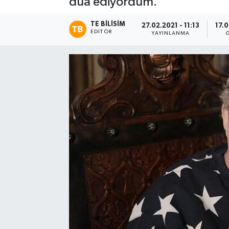
dua ediyordum.
TE BILISIM
27.02.2021 - 11:13
17.
EDITÖR
YAYINLANMA