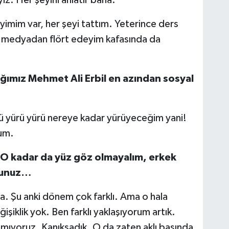
yiz. Her şeyini anlatır bana.
imim var, her şeyi tattım. Yeterince ders
l medyadan flört edeyim kafasında da
ğımız Mehmet Ali Erbil en azından sosyal
ü yürü yürü nereye kadar yürüyeceğim yani!
rum.
“O kadar da yüz göz olmayalım, erkek
dunuz…
da. Şu anki dönem çok farklı. Ama o hala
işiklik yok. Ben farklı yaklaşıyorum artık.
şmıyoruz. Kanıksadık. O da zaten aklı başında