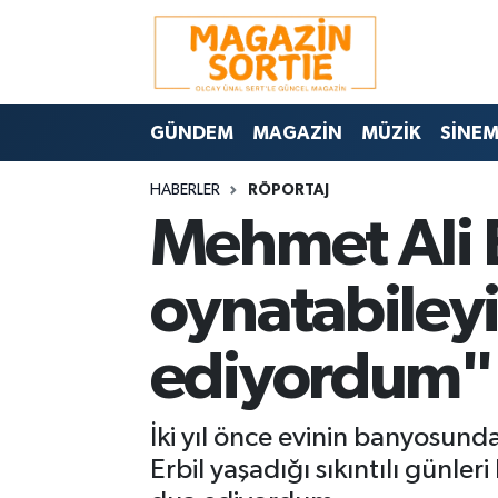
Nöbetçi Eczaneler
GÜNDEM
MAGAZİN
MÜZİK
SİNE
Hava Durumu
HABERLER
RÖPORTAJ
Trafik Durumu
Mehmet Ali E
Süper Lig Puan Durumu ve Fikstür
oynatabiley
Tüm Manşetler
ediyordum"
Son Dakika Haberleri
Haber Arşivi
İki yıl önce evinin banyosun
Erbil yaşadığı sıkıntılı günl