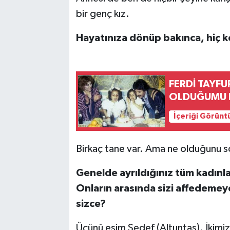
bir genç kız.
Hayatınıza dönüp bakınca, hiç k
FERDİ TAYFU
OLDUĞUMU B
İçeriği Görünt
Birkaç tane var. Ama ne olduğunu s
Genelde ayrıldığınız tüm kadınla
Onların arasında sizi affedemeye
sizce?
Üçünü eşim Sedef (Altuntaş). İkimi