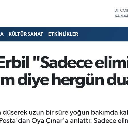
BITCO
64.94
DOLA
47,74
EURO
55,25
MA
KÜLTÜR SANAT
ETKİNLİKLER
STERLİ
64,481
GRAM 
6660.
rbil "Sadece elim
BİST1
13.779
im diye hergün du
da düşerek uzun bir süre yoğun bakımda k
eri Posta'dan Oya Çınar'a anlattı: Sadece e