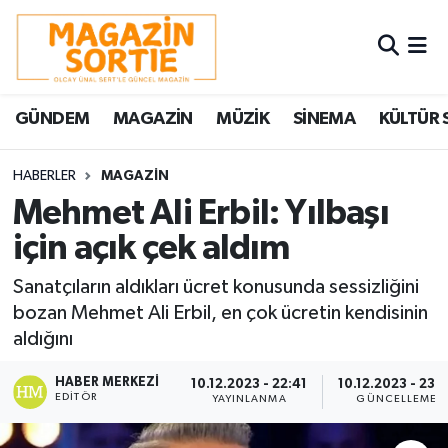
Nöbetçi Eczaneler
GÜNDEM
MAGAZİN
MÜZİK
SİNEMA
KÜLTÜR 
Hava Durumu
Trafik Durumu
HABERLER
MAGAZİN
Mehmet Ali Erbil: Yılbaşı
Süper Lig Puan Durumu ve Fikstür
için açık çek aldım
Tüm Manşetler
Sanatçıların aldıkları ücret konusunda sessizliğini
bozan Mehmet Ali Erbil, en çok ücretin kendisinin
Son Dakika Haberleri
aldığını
Haber Arşivi
HABER MERKEZI
10.12.2023 - 22:41
10.12.2023 - 23:
EDITÖR
YAYINLANMA
GÜNCELLEME