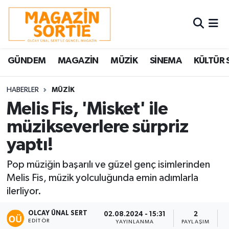
Nöbetçi Eczaneler
GÜNDEM
MAGAZİN
MÜZİK
SİNEMA
KÜLTÜR 
Hava Durumu
Trafik Durumu
HABERLER
MÜZİK
Melis Fis, 'Misket' ile
Süper Lig Puan Durumu ve Fikstür
müzikseverlere sürpriz
yaptı!
Tüm Manşetler
Pop müziğin başarılı ve güzel genç isimlerinden
Son Dakika Haberleri
Melis Fis, müzik yolculuğunda emin adımlarla
ilerliyor.
Haber Arşivi
OLCAY ÜNAL SERT
02.08.2024 - 15:31
2
EDITÖR
YAYINLANMA
PAYLAŞIM