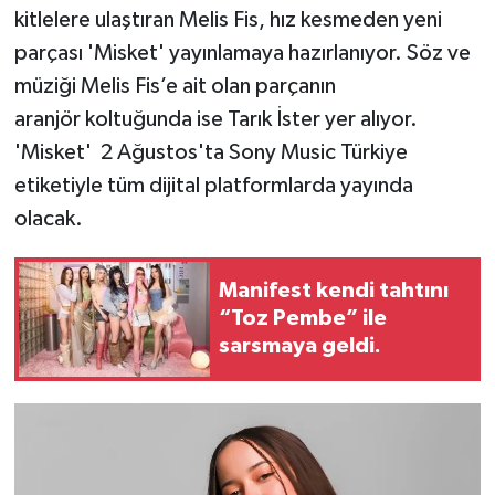
kitlelere ulaştıran Melis Fis, hız kesmeden yeni
parçası 'Misket' yayınlamaya hazırlanıyor. Söz ve
müziği Melis Fis’e ait olan parçanın
aranjör koltuğunda ise Tarık İster yer alıyor.
'Misket' 2 Ağustos'ta Sony Music Türkiye
etiketiyle tüm dijital platformlarda yayında
olacak.
Manifest kendi tahtını
“Toz Pembe” ile
sarsmaya geldi.