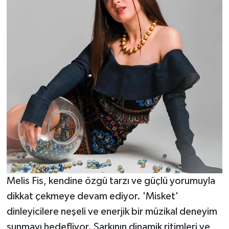
Melis Fis, kendine özgü tarzı ve güçlü yorumuyla
dikkat çekmeye devam ediyor. 'Misket'
dinleyicilere neşeli ve enerjik bir müzikal deneyim
sunmayı hedefliyor. Şarkının dinamik ritimleri ve