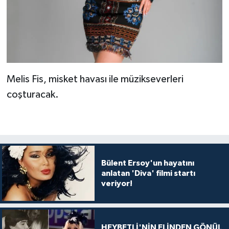
Melis Fis, misket havası ile müzikseverleri
coşturacak.
Bülent Ersoy'un hayatını
anlatan 'Diva' filmi startı
veriyor!
HEYBETLİ'NİN ELİNDEN GÖNÜL