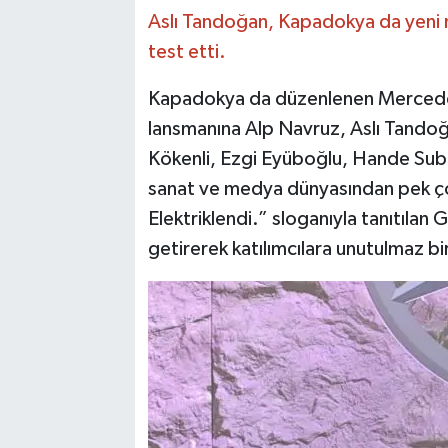
Aslı Tandoğan, Kapadokya da yeni m
test etti.
Kapadokya da düzenlenen Mercedes-
lansmanına Alp Navruz, Aslı Tandoğ
Kökenli, Ezgi Eyüboğlu, Hande Subaşı
sanat ve medya dünyasından pek ço
Elektriklendi.” sloganıyla tanıtılan
getirerek katılımcılara unutulmaz b