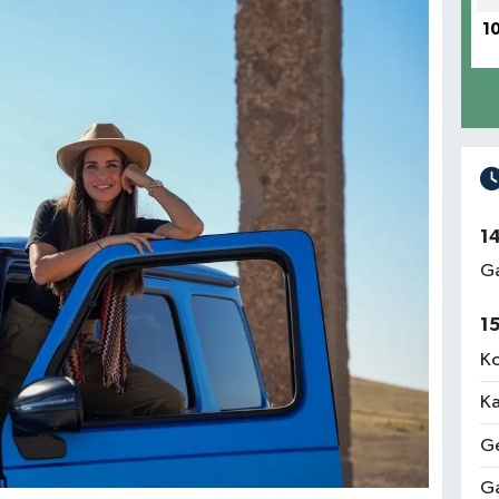
1
1
Ga
1
Ko
Ka
Ge
Ga