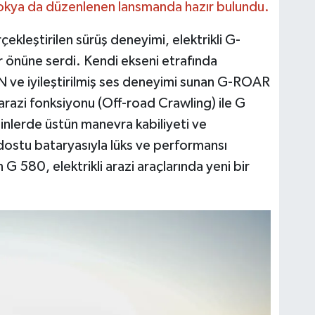
dokya da düzenlenen lansmanda hazır bulundu.
kleştirilen sürüş deneyimi, elektrikli G-
r önüne serdi. Kendi ekseni etrafında
ve iyileştirilmiş ses deneyimi sunan G-ROAR
llı arazi fonksiyonu (Off-road Crawling) ile G
inlerde üstün manevra kabiliyeti ve
ostu bataryasıyla lüks ve performansı
an G 580, elektrikli arazi araçlarında yeni bir