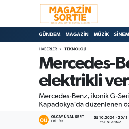
Nöbetçi Eczaneler
GÜNDEM
MAGAZİN
MÜZİK
SİNE
Hava Durumu
HABERLER
TEKNOLOJİ
Trafik Durumu
Mercedes-Ben
Süper Lig Puan Durumu ve Fikstür
elektrikli ve
Tüm Manşetler
Mercedes-Benz, ikonik G-Serisi
Son Dakika Haberleri
Kapadokya’da düzenlenen özel b
Haber Arşivi
OLCAY ÜNAL SERT
05.10.2024 - 20:11
EDITÖR
YAYINLANMA