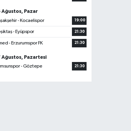
6 Ağustos, Pazar
şakşehir - Kocaelispor
19:00
şiktaş - Eyüpspor
21:30
ed - Erzurumspor FK
21:30
7 Ağustos, Pazartesi
msunspor - Göztepe
21:30