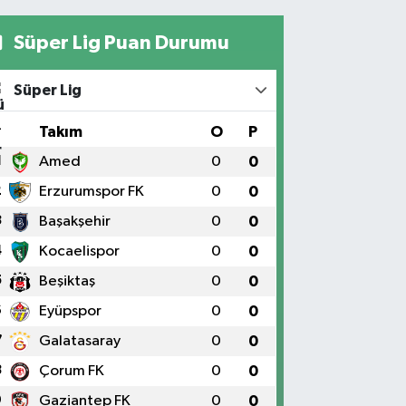
Süper Lig Puan Durumu
Süper Lig
#
Takım
O
P
1
Amed
0
0
2
Erzurumspor FK
0
0
3
Başakşehir
0
0
4
Kocaelispor
0
0
5
Beşiktaş
0
0
6
Eyüpspor
0
0
7
Galatasaray
0
0
8
Çorum FK
0
0
9
Gaziantep FK
0
0