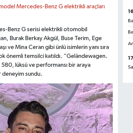
odel Mercedes-Benz G elektrikli araçları
1
Ba
Benz G serisi elektrikli otomobil
Be
an, Burak Berkay Akgül, Buse Terim, Ege
Am
 ve Mina Ceran gibi ünlü isimlerin yanı sıra
k önemli temsilci katıldı. “Geländewagen.
1
 G 580, lüksü ve performansı bir araya
Sa
ir deneyim sundu.