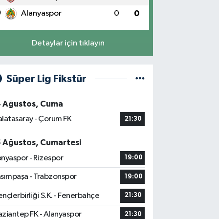
0
Alanyaspor
0
0
Detaylar için tıklayın
Süper Lig Fikstür
4 Ağustos, Cuma
latasaray - Çorum FK
21:30
5 Ağustos, Cumartesi
nyaspor - Rizespor
19:00
sımpaşa - Trabzonspor
19:00
nçlerbirliği S.K. - Fenerbahçe
21:30
ziantep FK - Alanyaspor
21:30