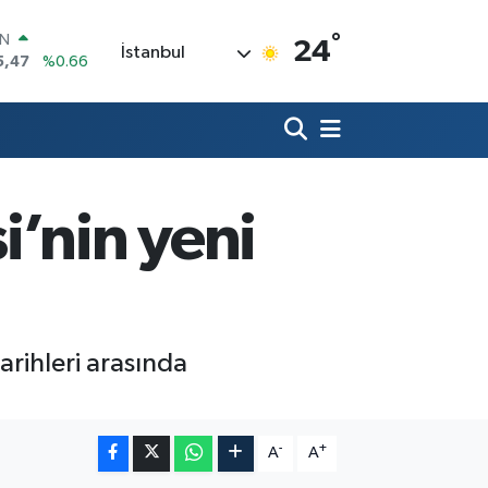
°
R
24
İstanbul
71
%0.05
36
%0.18
İN
34
%0.22
ALTIN
85
%0.54
00
i’nin yeni
3
%0
IN
5,47
%0.66
arihleri arasında
-
+
A
A