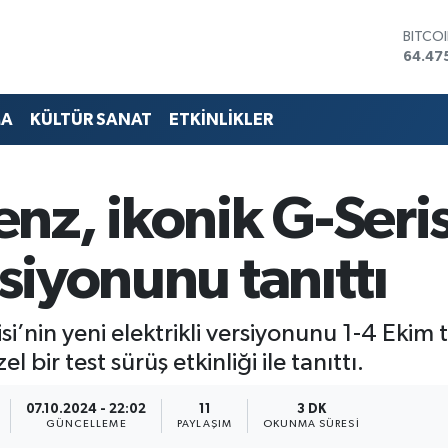
DOLA
47,59
EURO
55,13
STERL
MA
KÜLTÜR SANAT
ETKİNLİKLER
64,25
GRAM 
6527.
BİST1
z, ikonik G-Seris
13.70
BITCO
64.47
rsiyonunu tanıttı
’nin yeni elektrikli versiyonunu 1-4 Ekim t
ir test sürüş etkinliği ile tanıttı.
07.10.2024 - 22:02
11
3 DK
GÜNCELLEME
PAYLAŞIM
OKUNMA SÜRESI