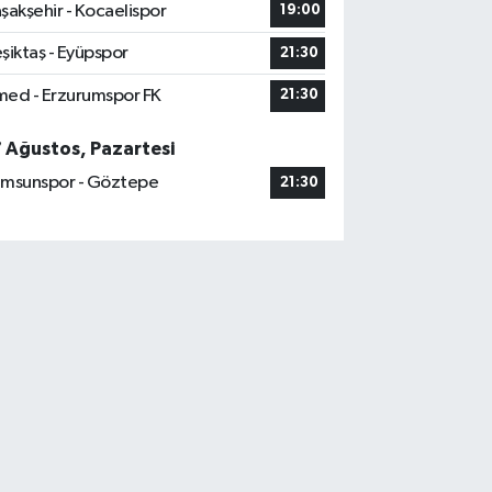
şakşehir - Kocaelispor
19:00
şiktaş - Eyüpspor
21:30
ed - Erzurumspor FK
21:30
7 Ağustos, Pazartesi
msunspor - Göztepe
21:30