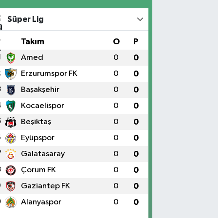
Süper Lig
#
Takım
O
P
1
Amed
0
0
2
Erzurumspor FK
0
0
3
Başakşehir
0
0
4
Kocaelispor
0
0
5
Beşiktaş
0
0
6
Eyüpspor
0
0
7
Galatasaray
0
0
8
Çorum FK
0
0
9
Gaziantep FK
0
0
0
Alanyaspor
0
0