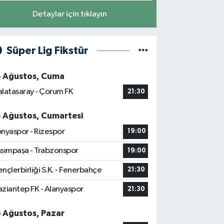
Detaylar için tıklayın
Süper Lig Fikstür
4 Ağustos, Cuma
latasaray - Çorum FK
21:30
5 Ağustos, Cumartesi
nyaspor - Rizespor
19:00
sımpaşa - Trabzonspor
19:00
nçlerbirliği S.K. - Fenerbahçe
21:30
ziantep FK - Alanyaspor
21:30
6 Ağustos, Pazar