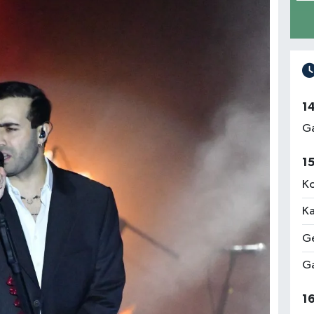
1
Ga
1
Ko
Ka
Ge
Ga
1