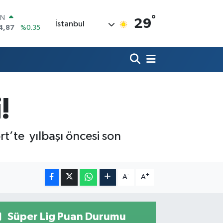
°
R
29
İstanbul
60
%0.1
26
%0.29
İN
94
%0.29
ALTIN
94
%3.06
00
!
7
%-30
IN
4,87
%0.35
t’te yılbaşı öncesi son
-
+
A
A
Süper Lig Puan Durumu