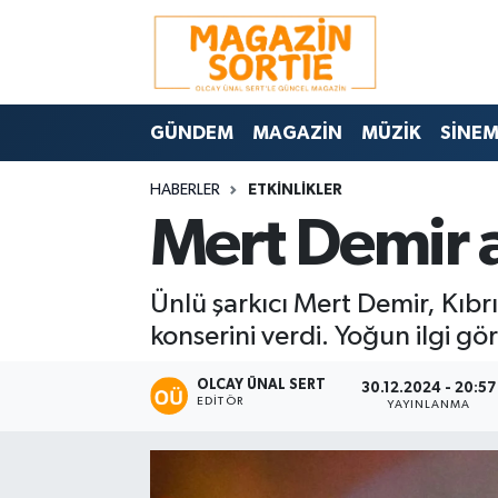
Nöbetçi Eczaneler
GÜNDEM
MAGAZİN
MÜZİK
SİNE
Hava Durumu
HABERLER
ETKİNLİKLER
Trafik Durumu
Mert Demir a
Süper Lig Puan Durumu ve Fikstür
Ünlü şarkıcı Mert Demir, Kıbr
Tüm Manşetler
konserini verdi. Yoğun ilgi gör
Son Dakika Haberleri
OLCAY ÜNAL SERT
30.12.2024 - 20:57
EDITÖR
YAYINLANMA
Haber Arşivi