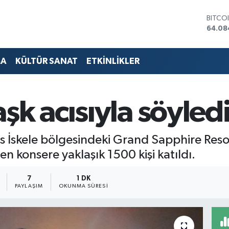
DOLA
47,57
EURO
55,01
STERL
MA
KÜLTÜR SANAT
ETKİNLİKLER
64,17
GRAM 
6422.
BİST1
şk acısıyla söyledi
13.64
BITCO
64.08
ıs İskele bölgesindeki Grand Sapphire Resor
en konsere yaklaşık 1500 kişi katıldı.
7
1 DK
PAYLAŞIM
OKUNMA SÜRESI