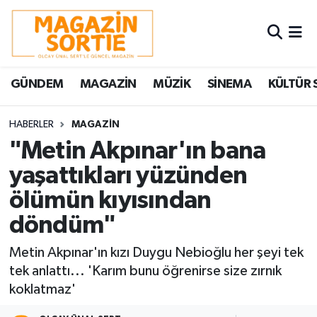
Nöbetçi Eczaneler
GÜNDEM
MAGAZİN
MÜZİK
SİNEMA
KÜLTÜR 
Hava Durumu
Trafik Durumu
HABERLER
MAGAZİN
"Metin Akpınar'ın bana
Süper Lig Puan Durumu ve Fikstür
yaşattıkları yüzünden
ölümün kıyısından
Tüm Manşetler
döndüm"
Son Dakika Haberleri
Metin Akpınar'ın kızı Duygu Nebioğlu her şeyi tek
Haber Arşivi
tek anlattı... 'Karım bunu öğrenirse size zırnık
koklatmaz'