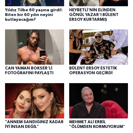
Yıldız Tilbe 60 yaşına girdi!:
HEYBETLİ'NİN ELİNDEN
Biten bir 60 yılın neyini
GÖNÜL YAZAR'I BÜLENT
kutlayacağım?
ERSOY KURTARMIŞ
CAN YAMAN BOKSER'Lİ
BÜLENT ERSOY ESTETİK
FOTOĞRAFINI PAYLAŞTI
OPERASYON GEÇİRDİ
"ANNEM SANDIĞINIZ KADAR
MEHMET ALİ ERBİL
İYİ İNSAN DEĞİL"
"ÖLÜMDEN KORMUYORUM"