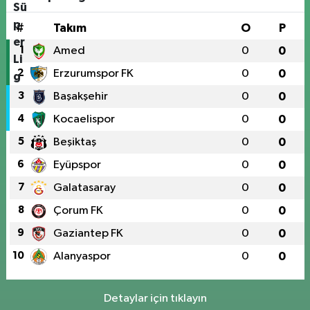
#
Takım
O
P
1
Amed
0
0
2
Erzurumspor FK
0
0
3
Başakşehir
0
0
4
Kocaelispor
0
0
5
Beşiktaş
0
0
6
Eyüpspor
0
0
7
Galatasaray
0
0
8
Çorum FK
0
0
9
Gaziantep FK
0
0
10
Alanyaspor
0
0
Detaylar için tıklayın