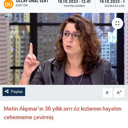
OLCAY ÜNAL SERT
16.10.2023 - 12:41
16.10.2023 - 13
EDITÖR
YAYINLANMA
GÜNCELLEME
Paylaş
-
+
A
A
Metin Akpınar'ın 36 yıllık sırrı öz kızlarının hayatını
cehenneme çevirmiş