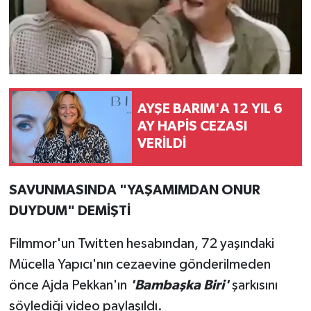
AYŞE BARIM'A 12 YIL 6
AY HAPİS CEZASI
VERİLDİ
SAVUNMASINDA "YAŞAMIMDAN ONUR
DUYDUM" DEMİŞTİ
Filmmor'un Twitten hesabından, 72 yaşındaki
Mücella Yapıcı'nın cezaevine gönderilmeden
önce Ajda Pekkan'ın
'Bambaşka Biri'
şarkısını
söylediği video paylaşıldı.