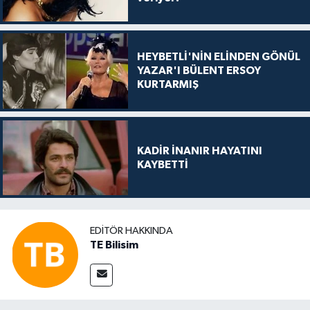
HEYBETLİ'NİN ELİNDEN GÖNÜL
YAZAR'I BÜLENT ERSOY
KURTARMIŞ
KADİR İNANIR HAYATINI
KAYBETTİ
EDITÖR HAKKINDA
TE Bilisim