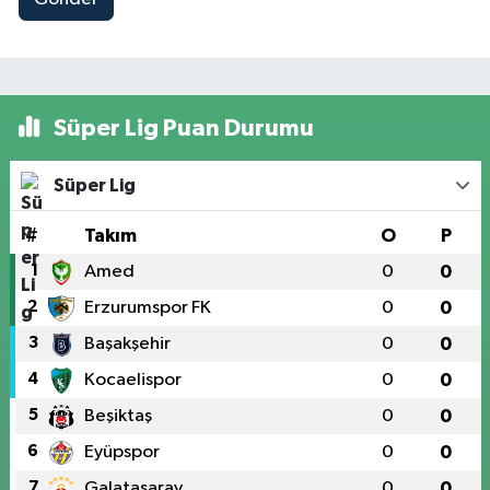
Süper Lig Puan Durumu
Süper Lig
#
Takım
O
P
1
Amed
0
0
2
Erzurumspor FK
0
0
3
Başakşehir
0
0
4
Kocaelispor
0
0
5
Beşiktaş
0
0
6
Eyüpspor
0
0
7
Galatasaray
0
0