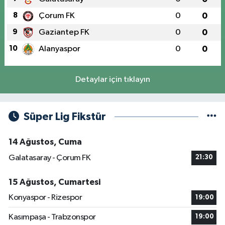
8
Çorum FK
0
0
9
Gaziantep FK
0
0
10
Alanyaspor
0
0
Detaylar için tıklayın
Süper Lig Fikstür
14 Ağustos, Cuma
Galatasaray - Çorum FK
21:30
15 Ağustos, Cumartesi
Konyaspor - Rizespor
19:00
Kasımpaşa - Trabzonspor
19:00