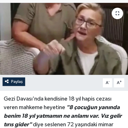
Paylaş
-
+
A
A
Gezi Davası'nda kendisine 18 yıl hapis cezası
veren mahkeme heyetine
"8 çocuğun yanında
benim 18 yıl yatmamın ne anlamı var. Vız gelir
tırıs gider"
diye seslenen 72 yaşındaki mimar