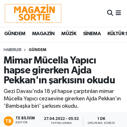
Nöbetçi Eczaneler
GÜNDEM
MAGAZİN
MÜZİK
SİNEMA
KÜLTÜR 
Hava Durumu
Trafik Durumu
HABERLER
GÜNDEM
Mimar Mücella Yapıcı
Süper Lig Puan Durumu ve Fikstür
hapse girerken Ajda
Pekkan'ın şarkısını okudu
Tüm Manşetler
Gezi Davası'nda 18 yıl hapse çarptırılan mimar
Son Dakika Haberleri
Mücella Yapıcı cezaevine girerken Ajda Pekkan'ın
'Bambaşka biri' şarkısını okudu.
Haber Arşivi
TE BILISIM
27.04.2022 - 05:52
1 DK
EDITÖR
YAYINLANMA
OKUNMA SÜRESI