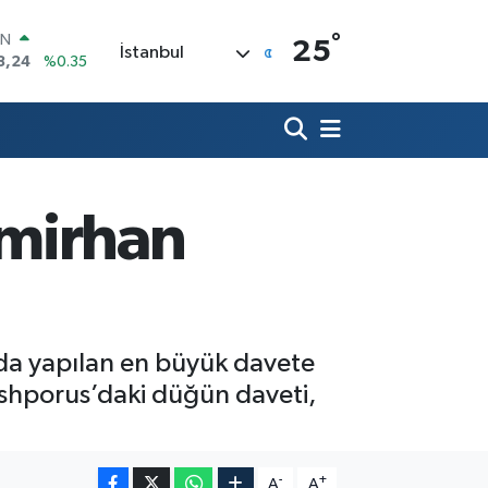
°
R
25
İstanbul
36
%0.18
10
%0.32
İN
11
%0.38
ALTIN
55
%0.03
00
emirhan
9
%-14
IN
8,24
%0.35
da yapılan en büyük davete
oshporus’daki düğün daveti,
-
+
A
A