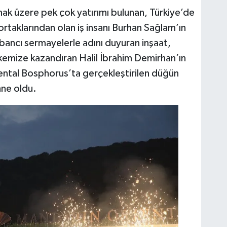
ak üzere pek çok yatırımı bulunan, Türkiye’de
rtaklarından olan iş insanı Burhan Sağlam’ın
yabancı sermayelerle adını duyuran inşaat,
lkemize kazandıran Halil İbrahim Demirhan’ın
ntal Bosphorus’ta gerçekleştirilen düğün
hne oldu.