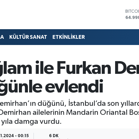
DOLA
47,74
EURO
55,25
STERL
MA
KÜLTÜR SANAT
ETKİNLİKLER
64,48
GRAM 
6660.
BİST1
lam ile Furkan D
13.77
BITCO
64.99
ğünle evlendi
mirhan’ın düğünü, İstanbul’da son yıllar
e Demirhan ailelerinin Mandarin Oriantal B
ile yıla damga vurdu.
11.2024 - 00:15
6 DK