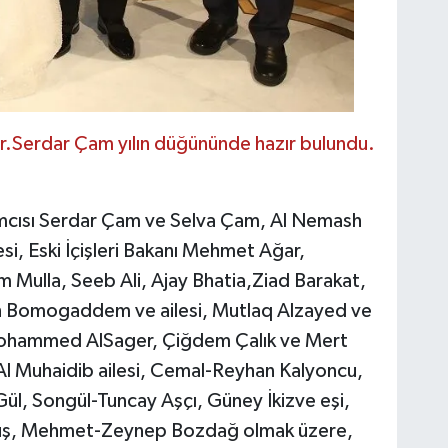
Dr.Serdar Çam yılın düğününde hazır bulundu.
dımcısı Serdar Çam ve Selva Çam, Al Nemash
esi, Eski İçişleri Bakanı Mehmet Ağar,
Mulla, Seeb Ali, Ajay Bhatia,Ziad Barakat,
ah Bomogaddem ve ailesi, Mutlaq Alzayed ve
i, Mohammed AlSager, Çiğdem Çalık ve Mert
i, Al Muhaidib ailesi, Cemal-Reyhan Kalyoncu,
ül, Songül-Tuncay Aşçı, Güney İkizve eşi,
Atuş, Mehmet-Zeynep Bozdağ olmak üzere,