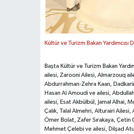
Kültür ve Turizm Bakan Yardımcısı 
Başta Kültür ve Turizm Bakan Yar
ailesi, Zarooni Ailesi, Almarzouq ail
Abdurrahman-Zehra Kaan, Dadkarim 
Hasan Al Amoudi ve ailesi, Abdull
ailesi, Esat Akbülbül, Jamal Alha
Çalık, Talal Almehri, Alturairi Ailes
Ömer Bolat, Zafer Sırakaya, Çetin G
Mehmet Çelebi ve ailesi, Dilşad 