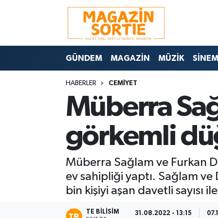
Nöbetçi Eczaneler
GÜNDEM
MAGAZİN
MÜZİK
SİNE
Hava Durumu
HABERLER
CEMİYET
Trafik Durumu
Müberra Sağ
Süper Lig Puan Durumu ve Fikstür
görkemli dü
Tüm Manşetler
Müberra Sağlam ve Furkan De
Son Dakika Haberleri
ev sahipliği yaptı. Sağlam v
Haber Arşivi
bin kişiyi aşan davetli sayısı 
TE BILISIM
31.08.2022 - 13:15
07.