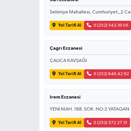
Selimiye Mahallesi, Cumhuriyet_2 C
Yol Tarifi Al
0 (252) 542 30 05
Çagrı Eczanesi
ÇALICA KAVŞAĞI
Yol Tarifi Al
0 (252) 646 42 92
Irem Eczanesi
YENI MAH. 188. SOK. NO:2 YATAGAN
Yol Tarifi Al
0 (252) 572 27 31