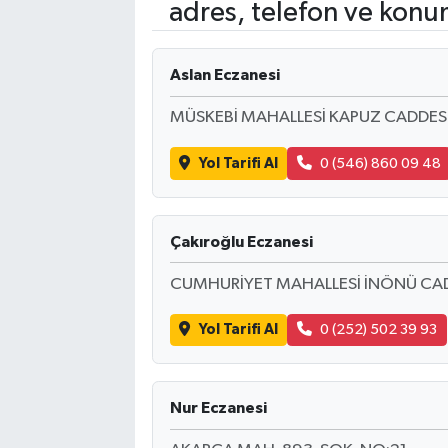
adres, telefon ve konu
Aslan Eczanesi
MÜSKEBİ MAHALLESİ KAPUZ CADDESİ
Yol Tarifi Al
0 (546) 860 09 48
Çakıroğlu Eczanesi
CUMHURİYET MAHALLESİ İNÖNÜ CAD
Yol Tarifi Al
0 (252) 502 39 93
Nur Eczanesi