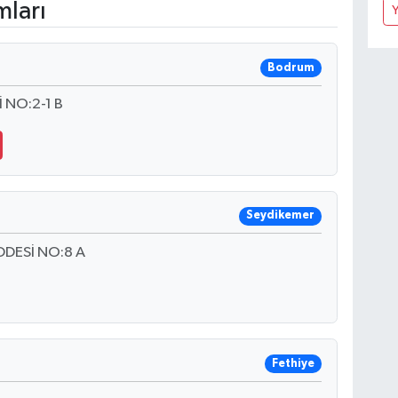
mları
Bodrum
 NO:2-1 B
Seydikemer
DESİ NO:8 A
Fethiye