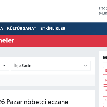
BITC
64.8
DOL
47,7
EUR
55,2
MA
KÜLTÜR SANAT
ETKİNLİKLER
STER
64,4
GRAM
neler
6660
BİST
13.7
M
F
6 Pazar nöbetçi eczane