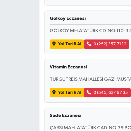
Gölköy Eczanesi
GÖLKÖY MH.ATATÜRK CD. NO:110-3
Yol Tarifi Al
0 (252) 357 71 12
Vitamin Eczanesi
TURGUTREİS MAHALLESİ GAZİ MUSTA
Yol Tarifi Al
0 (545) 637 67 35
Sade Eczanesi
ÇARSI MAH. ATATÜRK CAD. NO:39 