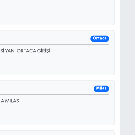
Ortaca
 YANI ORTACA GİRİŞİ
Milas
 A MILAS