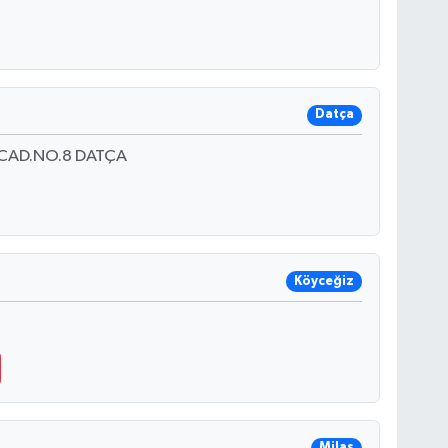
Datça
 CAD.NO.8 DATÇA
Köyceğiz
Milas