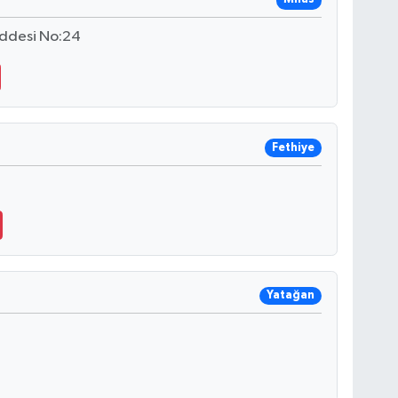
addesi No:24
Fethiye
Yatağan