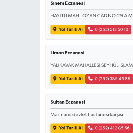
Sınem Eczanesi
HAYITLI MAH.LOZAN CAD.NO:29 A M
Yol Tarifi Al
0 (252) 513 50 10
Limon Eczanesi
YALIKAVAK MAHALLESİ ŞEYHÜL İSLAM
Yol Tarifi Al
0 (252) 385 45 88
Sultan Eczanesi
Marmaris devlet hastanesi karşısı
Yol Tarifi Al
0 (252) 412 85 66