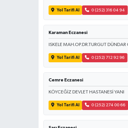
Yol Tarifi Al
0 (252) 316 04 94
Karaman Eczanesi
ISKELE MAH.OP.DR.TURGUT DÜNDAR
Yol Tarifi Al
0 (252) 712 92 96
Cemre Eczanesi
KÖYCEĞİZ DEVLET HASTANESİ YANI
Yol Tarifi Al
0 (252) 274 00 66
Sarı Eczanesi