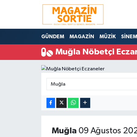
Nöbetçi Eczaneler
GÜNDEM
MAGAZİN
MÜZİK
SİNE
Hava Durumu
Muğla Nöbetçi Ecza
Trafik Durumu
Süper Lig Puan Durumu ve Fikstür
Tüm Manşetler
Son Dakika Haberleri
Haber Arşivi
Muğla
09 Ağustos 202