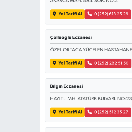
AKARCA MAH. 893. SOK. NO:21
Yol Tarifi Al
0 (252) 613 25 26
Çöllüoglu Eczanesi
ÖZEL ORTACA YÜCELEN HASTAHANESİ
Yol Tarifi Al
0 (252) 282 51 50
Bılgın Eczanesi
HAYITLI MH. ATATÜRK BULVARI. NO:23
Yol Tarifi Al
0 (252) 512 35 27