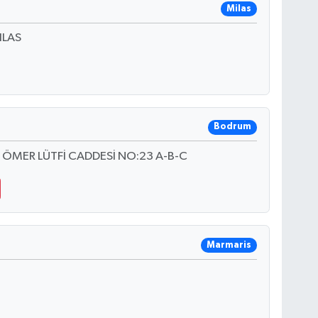
Milas
ILAS
Bodrum
 ÖMER LÜTFİ CADDESİ NO:23 A-B-C
Marmaris