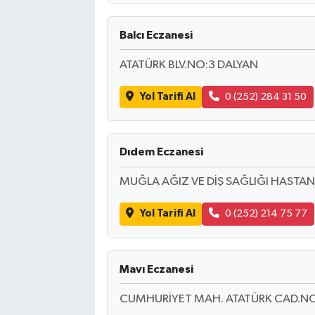
Balcı Eczanesi
ATATÜRK BLV.NO:3 DALYAN
Yol Tarifi Al
0 (252) 284 31 50
Dıdem Eczanesi
MUĞLA AĞIZ VE DİŞ SAĞLIĞI HASTANE
Yol Tarifi Al
0 (252) 214 75 77
Mavı Eczanesi
CUMHURİYET MAH. ATATÜRK CAD.NO