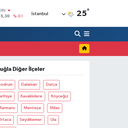
OIN
15,30
%-0.1
°
AR
25
İstanbul
436
%0.18
O
510
%0.32
LİN
811
%0.38
 ALTIN
.55
%0
100
79
%-14
uğla Diğer İlçeler
Bodrum
Dalaman
Datça
ethiye
Kavaklidere
Köyceğiz
Marmaris
Menteşe
Milas
Ortaca
Seydikemer
Ula