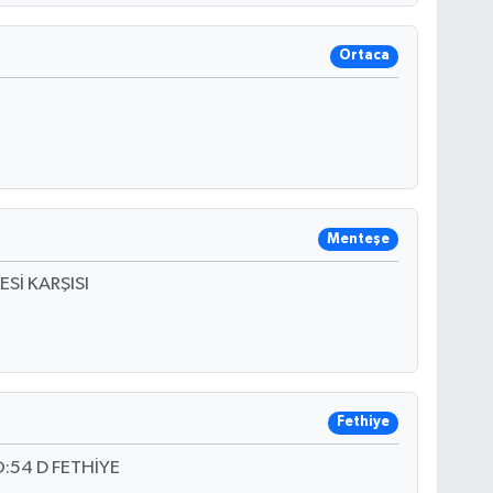
Ortaca
Menteşe
Sİ KARŞISI
Fethiye
:54 D FETHİYE