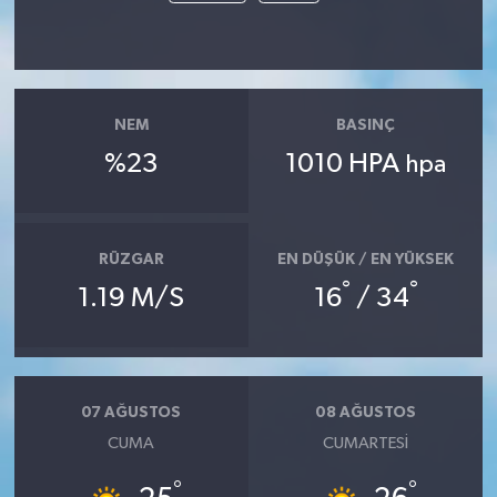
NEM
BASINÇ
%23
1010 HPA
hpa
RÜZGAR
EN DÜŞÜK / EN YÜKSEK
°
°
1.19 M/S
16
/ 34
07 AĞUSTOS
08 AĞUSTOS
CUMA
CUMARTESI
°
°