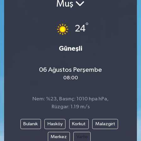
Muş
°
24
Güneşli
06 Ağustos Perşembe
08:00
Nem: %23, Basınç: 1010 hpa hPa,
Rüzgar: 1.19 m/s
Bulanık
Hasköy
Korkut
Malazgirt
Merkez
Varto