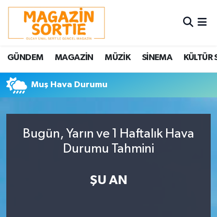
Nöbetçi Eczaneler
GÜNDEM
MAGAZİN
MÜZİK
SİNEMA
KÜLTÜR 
Hava Durumu
Muş Hava Durumu
Trafik Durumu
Süper Lig Puan Durumu ve Fikstür
Bugün, Yarın ve 1 Haftalık Hava
Tüm Manşetler
Durumu Tahmini
Son Dakika Haberleri
ŞU AN
Haber Arşivi