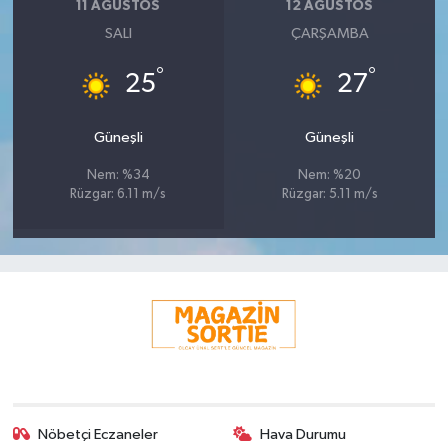
11 AĞUSTOS
12 AĞUSTOS
SALI
ÇARŞAMBA
°
°
25
27
Güneşli
Güneşli
Nem: %34
Nem: %20
Rüzgar: 6.11 m/s
Rüzgar: 5.11 m/s
Nöbetçi Eczaneler
Hava Durumu