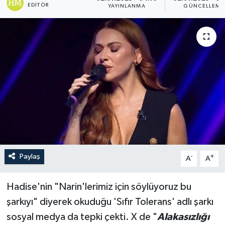
EDITÖR
YAYINLANMA
GÜNCELLEME
Paylaş
-
+
A
A
Hadise'nin "Narin'lerimiz için söylüyoruz bu
şarkıyı" diyerek okuduğu 'Sıfır Tolerans' adlı şarkı
sosyal medya da tepki çekti. X de "
Alakasızlığı