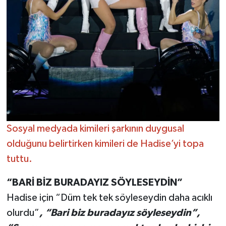
Sosyal medyada kimileri şarkının duygusal
olduğunu belirtirken kimileri de Hadise’yi topa
tuttu.
“BARİ BİZ BURADAYIZ SÖYLESEYDİN”
Hadise için “Düm tek tek söyleseydin daha acıklı
olurdu”
, “Bari biz buradayız söyleseydin”,