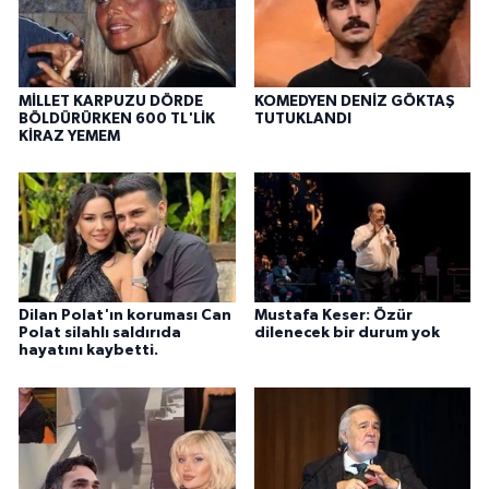
MİLLET KARPUZU DÖRDE
KOMEDYEN DENİZ GÖKTAŞ
BÖLDÜRÜRKEN 600 TL'LİK
TUTUKLANDI
KİRAZ YEMEM
Dilan Polat'ın koruması Can
Mustafa Keser: Özür
Polat silahlı saldırıda
dilenecek bir durum yok
hayatını kaybetti.