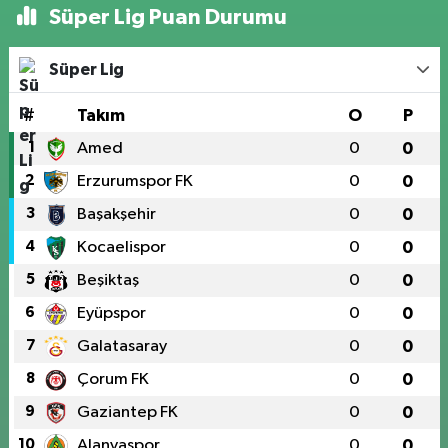
Süper Lig Puan Durumu
Süper Lig
#
Takım
O
P
1
Amed
0
0
2
Erzurumspor FK
0
0
3
Başakşehir
0
0
4
Kocaelispor
0
0
5
Beşiktaş
0
0
6
Eyüpspor
0
0
7
Galatasaray
0
0
8
Çorum FK
0
0
9
Gaziantep FK
0
0
10
Alanyaspor
0
0