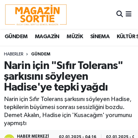
Nöbetçi Eczaneler
GÜNDEM
MAGAZİN
MÜZİK
SİNEMA
KÜLTÜR 
Hava Durumu
Trafik Durumu
HABERLER
GÜNDEM
Narin için "Sıfır Tolerans"
Süper Lig Puan Durumu ve Fikstür
şarkısını söyleyen
Hadise'ye tepki yağdı
Tüm Manşetler
Narin için Sıfır Tolerans şarkısını söyleyen Hadise,
Son Dakika Haberleri
tepkilerin büyümesi sonrası sessizliğini bozdu.
Demet Akalın, Hadise için 'Kusacağım' yorumunu
Haber Arşivi
yapmıştı
HABER MERKEZI
02.01.2025 - 04:16
02.01.2025 - 04