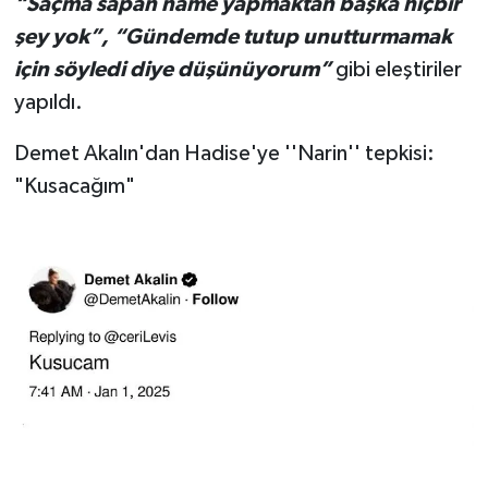
“Saçma sapan name yapmaktan başka hiçbir
şey yok”, “Gündemde tutup unutturmamak
için söyledi diye düşünüyorum”
gibi eleştiriler
yapıldı.
Demet Akalın'dan Hadise'ye ''Narin'' tepkisi:
"Kusacağım"