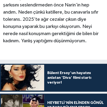
şarkısını seslendirmeden önce Narin’in hep
andım. Neden çünkü katillere, bu canavarla sıfır
tolerans. 2025’te ağır cezalar çıksın diye
konuşma yaparak bu şarkıyı okuyorum. Neyi
nerede nasıl konuşmam gerektiğimi de bilen bir
kadınım. Yanlış yaptığımı düşünmüyorum.
Bülent Ersoy'un hayatını
anlatan 'Diva' filmi startı
veriyor!
HEYBETLİ'NİN ELİNDEN GÖNÜL