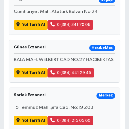
Cumhuriyet Mah. Atatürk Bulvarı No:24
Yol Tarifi Al
0 (384) 341 70 06
Günes Eczanesi
Hacıbektaş
BALA MAH. WELBERT CAD.NO:27 HACIBEKTAS
Yol Tarifi Al
0 (384) 441 29 45
Sarlak Eczanesi
Merkez
15 Temmuz Mah. Şifa Cad. No:19 Z03
Yol Tarifi Al
0 (384) 215 05 60