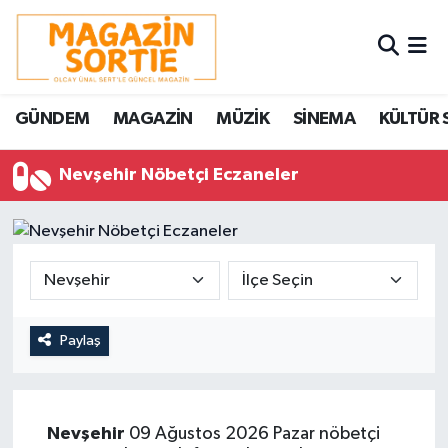
Nöbetçi Eczaneler
GÜNDEM
MAGAZİN
MÜZİK
SİNEMA
KÜLTÜR 
Hava Durumu
Nevşehir Nöbetçi Eczaneler
Trafik Durumu
Süper Lig Puan Durumu ve Fikstür
Tüm Manşetler
Son Dakika Haberleri
Paylaş
Haber Arşivi
Nevşehir
09 Ağustos 2026 Pazar nöbetçi