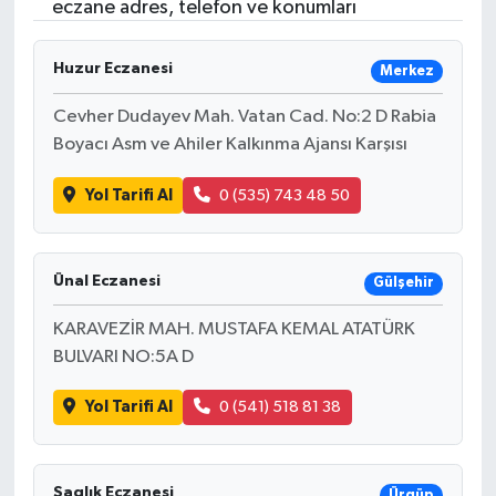
eczane adres, telefon ve konumları
Huzur Eczanesi
Merkez
Cevher Dudayev Mah. Vatan Cad. No:2 D Rabia
Boyacı Asm ve Ahiler Kalkınma Ajansı Karşısı
Yol Tarifi Al
0 (535) 743 48 50
Ünal Eczanesi
Gülşehir
KARAVEZİR MAH. MUSTAFA KEMAL ATATÜRK
BULVARI NO:5A D
Yol Tarifi Al
0 (541) 518 81 38
Saglık Eczanesi
Ürgüp