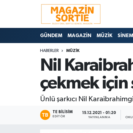
Nöbetçi Eczaneler
GÜNDEM
MAGAZİN
MÜZİK
SİNE
Hava Durumu
HABERLER
MÜZİK
Trafik Durumu
Nil Karaibrah
Süper Lig Puan Durumu ve Fikstür
çekmek için 
Tüm Manşetler
Ünlü şarkıcı Nil Karaibrahimgil
Son Dakika Haberleri
TE BILISIM
Haber Arşivi
15.12.2021 - 01:20
EDITÖR
YAYINLANMA
OKU