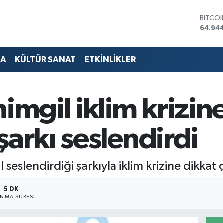
DOLA
47,74
EURO
55,25
STERLİ
MA
KÜLTÜR SANAT
ETKİNLİKLER
64,481
GRAM 
6660.
BİST1
imgil iklim krizin
13.779
BITCO
64.94
şarkı seslendirdi
 seslendirdiği şarkıyla iklim krizine dikkat ç
5 DK
NMA SÜRESI