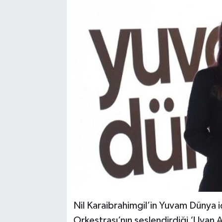
Nil Karaibrahimgil’in Yuvam Dünya i
Orkestrası’nın seslendirdiği ‘Uyan