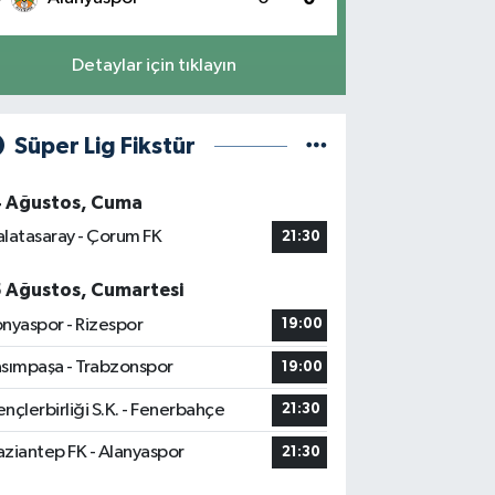
Detaylar için tıklayın
Süper Lig Fikstür
4 Ağustos, Cuma
latasaray - Çorum FK
21:30
5 Ağustos, Cumartesi
nyaspor - Rizespor
19:00
sımpaşa - Trabzonspor
19:00
nçlerbirliği S.K. - Fenerbahçe
21:30
ziantep FK - Alanyaspor
21:30