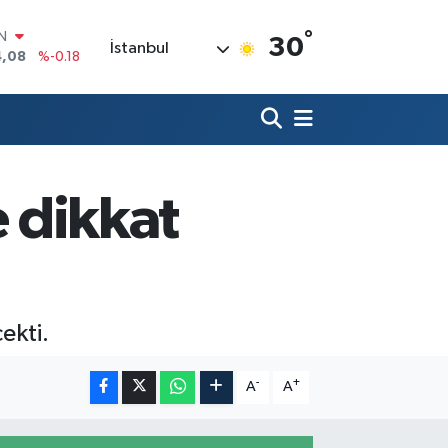
°
R
30
İstanbul
36
%0.18
10
%0.32
N
1
%0.38
ALTIN
55
%0.03
00
e dikkat
%-14
IN
4,08
%-0.18
ekti.
-
+
A
A