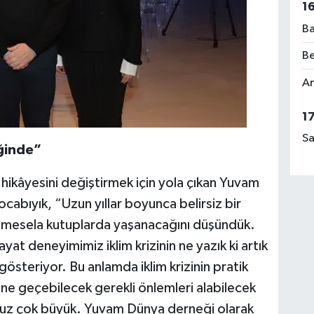
1
Ba
Be
Am
1
Sa
iğinde”
 hikâyesini değiştirmek için yola çıkan Yuvam
cabıyık, “Uzun yıllar boyunca belirsiz bir
 mesela kutuplarda yaşanacağını düşündük.
yat deneyimimiz iklim krizinin ne yazık ki artık
österiyor. Bu anlamda iklim krizinin pratik
nüne geçebilecek gerekli önlemleri alabilecek
ğumuz çok büyük. Yuvam Dünya derneği olarak