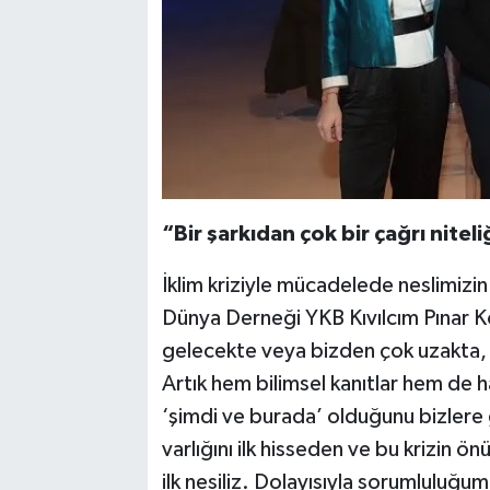
“Bir şarkıdan çok bir çağrı nitel
İklim kriziyle mücadelede neslimizin
Dünya Derneği YKB Kıvılcım Pınar Ko
gelecekte veya bizden çok uzakta,
Artık hem bilimsel kanıtlar hem de ha
‘şimdi ve burada’ olduğunu bizlere g
varlığını ilk hisseden ve bu krizin ö
ilk nesiliz. Dolayısıyla sorumlulu