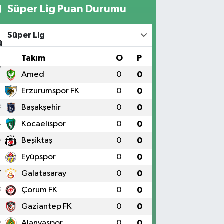
Süper Lig Puan Durumu
Süper Lig
#
Takım
O
P
1
Amed
0
0
2
Erzurumspor FK
0
0
3
Başakşehir
0
0
4
Kocaelispor
0
0
5
Beşiktaş
0
0
6
Eyüpspor
0
0
7
Galatasaray
0
0
8
Çorum FK
0
0
9
Gaziantep FK
0
0
0
Alanyaspor
0
0