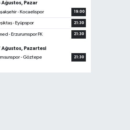
6 Ağustos, Pazar
şakşehir - Kocaelispor
19:00
şiktaş - Eyüpspor
21:30
ed - Erzurumspor FK
21:30
7 Ağustos, Pazartesi
msunspor - Göztepe
21:30