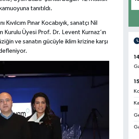
kamuoyuna tanıtıldı.
Kıvılcım Pınar Kocabıyık, sanatçı Nil
 Kurulu Üyesi Prof. Dr. Levent Kurnaz’ın
ziğin ve sanatın gücüyle iklim krizine karşı
defleniyor.
1
Ga
1
Ko
Ka
Ge
Ga