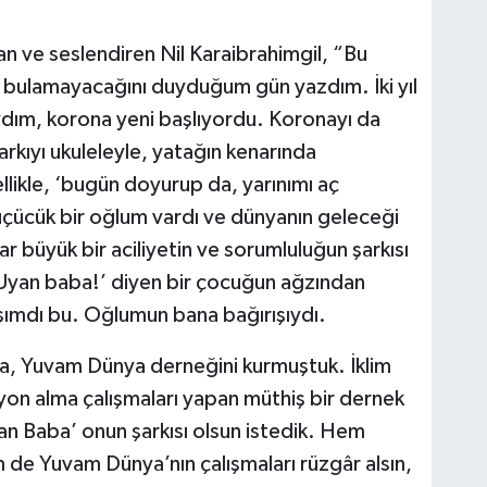
n ve seslendiren Nil Karaibrahimgil, “Bu
a bulamayacağını duyduğum gün yazdım. İki yıl
ydım, korona yeni başlıyordu. Koronayı da
Şarkıyı ukuleleyle, yatağın kenarında
likle, ‘bugün doyurup da, yarınımı aç
çücük bir oğlum vardı ve dünyanın geleceği
 büyük bir aciliyetin ve sorumluluğun şarkısı
! Uyan baba!’ diyen bir çocuğun ağzından
ışımdı bu. Oğlumun bana bağırışıydı.
la, Yuvam Dünya derneğini kurmuştuk. İklim
iyon alma çalışmaları yapan müthiş bir dernek
n Baba’ onun şarkısı olsun istedik. Hem
em de Yuvam Dünya’nın çalışmaları rüzgâr alsın,