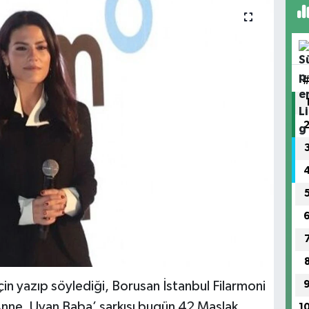
çin yazıp söylediği, Borusan İstanbul Filarmoni
 Anne, Uyan Baba’ şarkısı bugün 42 Maslak
1