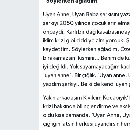
“Söylerken ağladım”
Uyan Anne, Uyan Baba şarkısını yaza
şarkıyı 2050 yılında çocukların elm
önceydi. Karlı bir dağ kasabasında
iklim krizi gibi ciddiye almıyorduk. 
kaydettim. Söylerken ağladım. Özel
bırakamazsın’ kısmını… Benim de kü
iyi değildi. Yok sayamayacağım kadar
‘uyan anne’. Bir çığlık. ‘Uyan anne
yazdım şarkıyı. Belki de kendi uyan
Yakın arkadaşım Kıvılcım Kocabıyık’
krizi hakkında bilinçlendirme ve aks
oldu kısa zamanda. ‘Uyan Anne, Uya
çığlığını atsın herkesi uyandırsın h