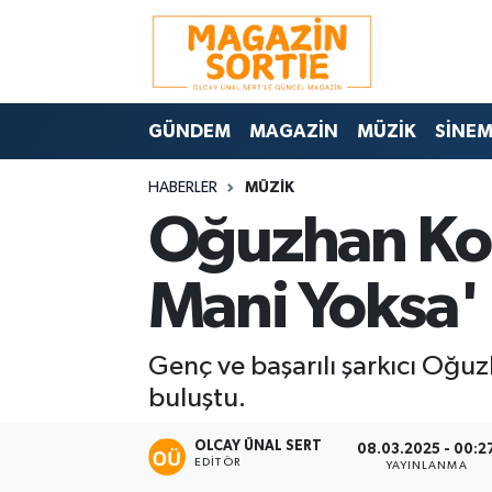
Nöbetçi Eczaneler
GÜNDEM
MAGAZİN
MÜZİK
SİNE
Hava Durumu
HABERLER
MÜZİK
Trafik Durumu
Oğuzhan Koç 
Süper Lig Puan Durumu ve Fikstür
Mani Yoksa' 
Tüm Manşetler
Genç ve başarılı şarkıcı Oğuz
Son Dakika Haberleri
buluştu.
Haber Arşivi
OLCAY ÜNAL SERT
08.03.2025 - 00:2
EDITÖR
YAYINLANMA