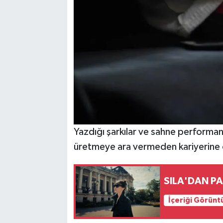
Yazdığı şarkılar ve sahne performans
üretmeye ara vermeden kariyerine
SILA'DAN PA
İçeriği Görünt