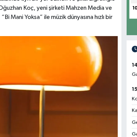
n Oğuzhan Koç, yeni şirketi Mahzen Media ve
1
 “Bi Mani Yoksa” ile müzik dünyasına hızlı bir
1
Ga
1
Ko
Ka
Ge
Ga