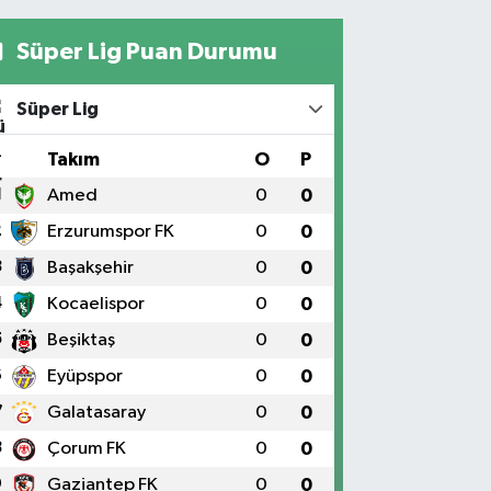
Süper Lig Puan Durumu
Süper Lig
#
Takım
O
P
1
Amed
0
0
2
Erzurumspor FK
0
0
3
Başakşehir
0
0
4
Kocaelispor
0
0
5
Beşiktaş
0
0
6
Eyüpspor
0
0
7
Galatasaray
0
0
8
Çorum FK
0
0
9
Gaziantep FK
0
0