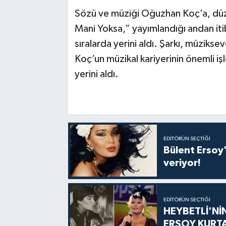
Sözü ve müziği Oğuzhan Koç’a, düzen
Mani Yoksa,” yayımlandığı andan itib
sıralarda yerini aldı. Şarkı, müzik
Koç’un müzikal kariyerinin önemli iş
yerini aldı.
EDITÖRÜN SEÇTIĞI
Bülent Ersoy'
veriyor!
EDITÖRÜN SEÇTIĞI
HEYBETLİ'Nİ
ERSOY KURT