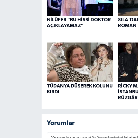
NİLÜFER "BU HİSSİ DOKTOR
SILA'DA
AÇIKLAYAMAZ"
ROMANT
TÜDANYA DÜŞEREK KOLUNU
RİCKY M
KIRDI
İSTANBU
RÜZGÂRL
Yorumlar