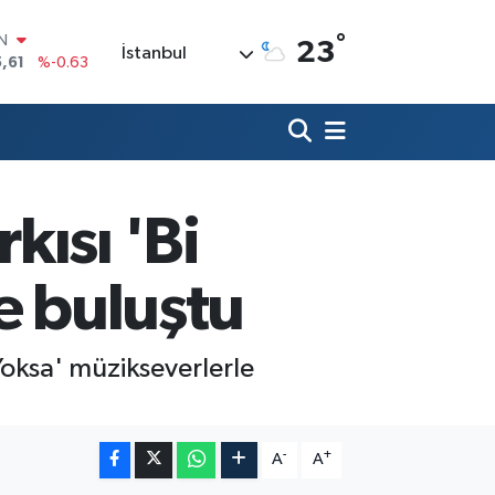
°
R
23
İstanbul
3
%0.16
17
%-0.02
N
63
%0.07
ALTIN
40
%0.45
00
kısı 'Bi
%70
IN
,61
%-0.63
e buluştu
Yoksa' müzikseverlerle
-
+
A
A