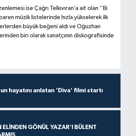
lemesi ise Çağrı Telkıvıran’a ait olan “Bi
aren müzik listelerinde hızla yükselerek ilk
severlerden büyük beğeni aldı ve Oğuzhan
lerinden biri olarak sanatçının diskografisinde
un hayatını anlatan 'Diva' filmi startı
N ELİNDEN GÖNÜL YAZAR'I BÜLENT
ARMIŞ