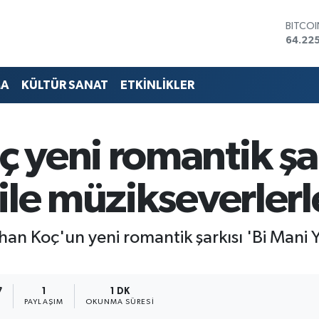
DOLA
47,714
EURO
55,03
STERLİ
MA
KÜLTÜR SANAT
ETKİNLİKLER
64,24
GRAM 
6510.
BİST1
yeni romantik şar
13.799
BITCO
64.225
ile müzikseverlerl
han Koç'un yeni romantik şarkısı 'Bi Mani 
7
1
1 DK
PAYLAŞIM
OKUNMA SÜRESI