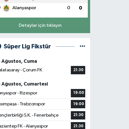
0
Alanyaspor
0
0
Detaylar için tıklayın
Süper Lig Fikstür
4 Ağustos, Cuma
latasaray - Çorum FK
21:30
5 Ağustos, Cumartesi
nyaspor - Rizespor
19:00
sımpaşa - Trabzonspor
19:00
nçlerbirliği S.K. - Fenerbahçe
21:30
ziantep FK - Alanyaspor
21:30