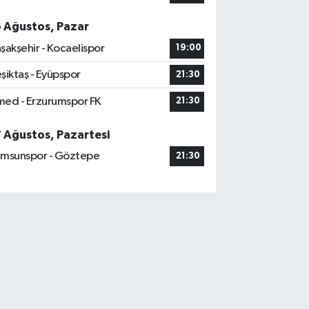
6 Ağustos, Pazar
şakşehir - Kocaelispor
19:00
şiktaş - Eyüpspor
21:30
ed - Erzurumspor FK
21:30
7 Ağustos, Pazartesi
msunspor - Göztepe
21:30