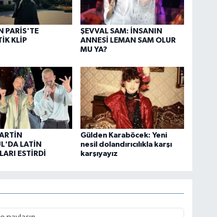
N PARİS'TE
ŞEVVAL SAM: İNSANIN
İK KLİP
ANNESİ LEMAN SAM OLUR
MU YA?
ARTİN
Gülden Karaböcek: Yeni
L'DA LATİN
nesil dolandırıcılıkla karşı
ARI ESTİRDİ
karşıyayız