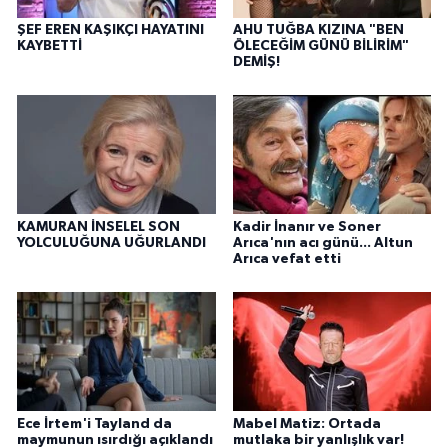
ŞEF EREN KAŞIKÇI HAYATINI
AHU TUĞBA KIZINA "BEN
KAYBETTİ
ÖLECEĞİM GÜNÜ BİLİRİM"
DEMİŞ!
KAMURAN İNSELEL SON
Kadir İnanır ve Soner
YOLCULUĞUNA UĞURLANDI
Arıca'nın acı günü... Altun
Arıca vefat etti
Ece İrtem'i Tayland da
Mabel Matiz: Ortada
maymunun ısırdığı açıklandı
mutlaka bir yanlışlık var!