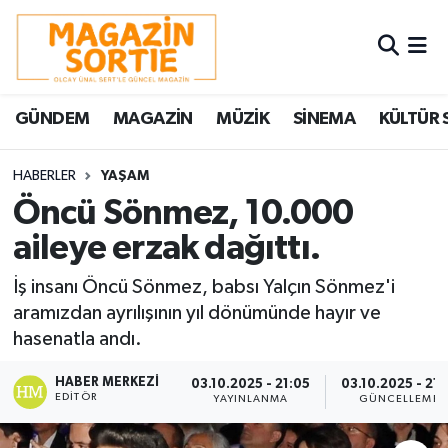
Nöbetçi Eczaneler
GÜNDEM
MAGAZİN
MÜZİK
SİNEMA
KÜLTÜR 
Hava Durumu
Trafik Durumu
HABERLER
YAŞAM
Öncü Sönmez, 10.000
Süper Lig Puan Durumu ve Fikstür
aileye erzak dağıttı.
Tüm Manşetler
İş insanı Öncü Sönmez, babsı Yalçın Sönmez'i
aramızdan ayrılışının yıl dönümünde hayır ve
Son Dakika Haberleri
hasenatla andı.
Haber Arşivi
HABER MERKEZI
03.10.2025 - 21:05
03.10.2025 - 21:
EDITÖR
YAYINLANMA
GÜNCELLEME