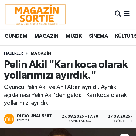
Nöbetçi Eczaneler
GÜNDEM
MAGAZİN
MÜZİK
SİNEMA
KÜLTÜR 
Hava Durumu
Trafik Durumu
HABERLER
MAGAZİN
Pelin Akil "Karı koca olarak
Süper Lig Puan Durumu ve Fikstür
yollarımızı ayırdık."
Tüm Manşetler
Oyuncu Pelin Akil ve Anıl Altan ayrıldı. Ayrılık
açıklaması Pelin Akil'den geldi: "Karı koca olarak
Son Dakika Haberleri
yollarımızı ayırdık."
Haber Arşivi
OLCAY ÜNAL SERT
27.08.2025 - 17:30
27.08.2025 - 
EDITÖR
YAYINLANMA
GÜNCELLE