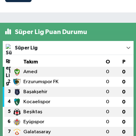
Süper Lig Puan Durumu
Süper Lig
#
Takım
O
P
1
Amed
0
0
2
Erzurumspor FK
0
0
3
Başakşehir
0
0
4
Kocaelispor
0
0
5
Beşiktaş
0
0
6
Eyüpspor
0
0
7
Galatasaray
0
0