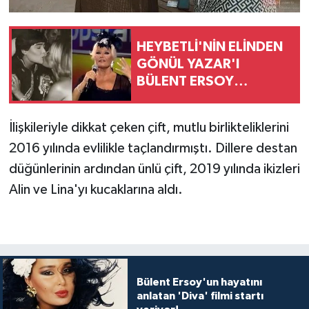
HEYBETLİ'NİN ELİNDEN
GÖNÜL YAZAR'I
BÜLENT ERSOY
KURTARMIŞ
İlişkileriyle dikkat çeken çift, mutlu birlikteliklerini
2016 yılında evlilikle taçlandırmıştı. Dillere destan
düğünlerinin ardından ünlü çift, 2019 yılında ikizleri
Alin ve Lina'yı kucaklarına aldı.
Bülent Ersoy'un hayatını
anlatan 'Diva' filmi startı