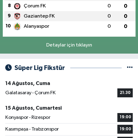
8
Çorum FK
0
0
9
Gaziantep FK
0
0
10
Alanyaspor
0
0
Detaylar için tıklayın
Süper Lig Fikstür
14 Ağustos, Cuma
Galatasaray - Çorum FK
21:30
15 Ağustos, Cumartesi
Konyaspor - Rizespor
19:00
Kasımpaşa - Trabzonspor
19:00