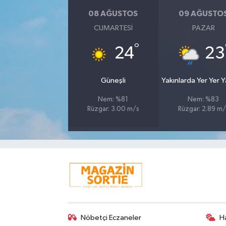
08 AĞUSTOS
09 AĞUSTO
CUMARTESI
PAZAR
°
24
23
Güneşli
Yakınlarda Yer Yer 
Nem: %81
Nem: %83
Rüzgar: 3.00 m/s
Rüzgar: 2.89 m/
Nöbetçi Eczaneler
H