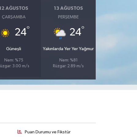
12 AĞUSTOS
13 AĞUSTOS
ÇARŞAMBA
PERŞEMBE
°
°
24
24
Güneşli
Yakınlarda Yer Yer Yağmur
Nem: %75
Nem: %81
üzgar: 3.00 m/s
Rüzgar: 2.89 m/s
Puan Durumu ve Fikstür