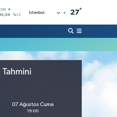
°
COIN
27
İstanbul
30,04
%1.2
AR
7106
%0.17
O
1652
%0.27
RLİN
4046
%0.35
M ALTIN
8.99
%2.59
T100
73
%-19
u Tahmini
07 Ağustos Cuma
19:00