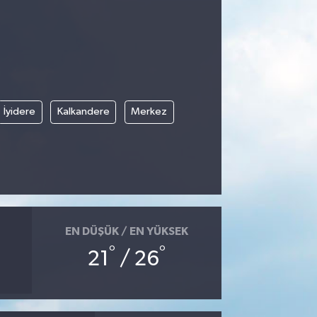
İyidere
Kalkandere
Merkez
EN DÜŞÜK / EN YÜKSEK
°
°
21
/ 26