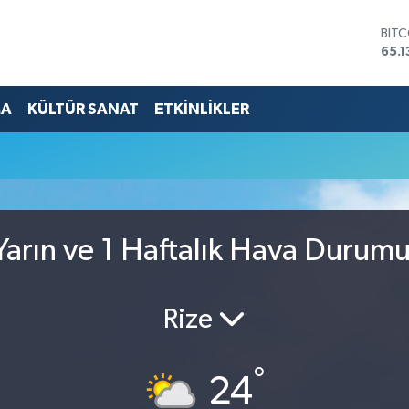
BIT
65.1
DOL
47,
EUR
MA
KÜLTÜR SANAT
ETKİNLİKLER
55,
STE
64,
GRA
664
BİS
13.7
arın ve 1 Haftalık Hava Durum
Rize
°
24