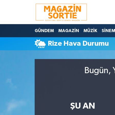
Nöbetçi Eczaneler
GÜNDEM
MAGAZİN
MÜZİK
SİNE
Hava Durumu
Rize Hava Durumu
Trafik Durumu
Süper Lig Puan Durumu ve Fikstür
Bugün, Y
Tüm Manşetler
Son Dakika Haberleri
Haber Arşivi
ŞU AN