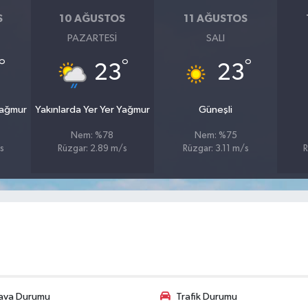
S
10 AĞUSTOS
11 AĞUSTOS
PAZARTESI
SALI
°
°
°
23
23
Yağmur
Yakınlarda Yer Yer Yağmur
Güneşli
Nem: %78
Nem: %75
s
Rüzgar: 2.89 m/s
Rüzgar: 3.11 m/s
R
ava Durumu
Trafik Durumu