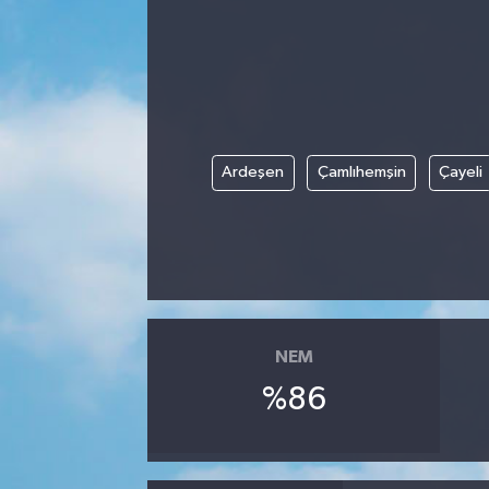
Ardeşen
Çamlıhemşin
Çayeli
NEM
%86