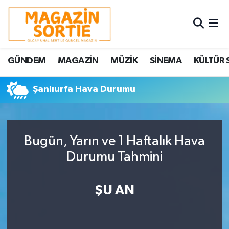
Nöbetçi Eczaneler
GÜNDEM
MAGAZİN
MÜZİK
SİNEMA
KÜLTÜR 
Hava Durumu
Şanlıurfa Hava Durumu
Trafik Durumu
Süper Lig Puan Durumu ve Fikstür
Bugün, Yarın ve 1 Haftalık Hava
Tüm Manşetler
Durumu Tahmini
Son Dakika Haberleri
ŞU AN
Haber Arşivi