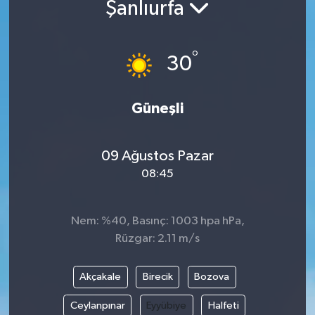
Şanlıurfa
°
30
Güneşli
09 Ağustos Pazar
08:45
Nem: %40, Basınç: 1003 hpa hPa,
Rüzgar: 2.11 m/s
Akçakale
Birecik
Bozova
Ceylanpınar
Eyyübiye
Halfeti