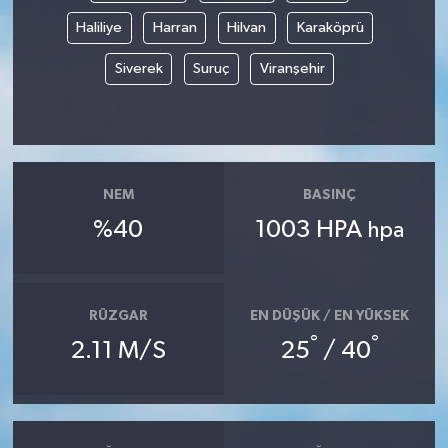
Haliliye
Harran
Hilvan
Karaköprü
Siverek
Suruç
Viranşehir
NEM
BASINÇ
%40
1003 HPA
hpa
RÜZGAR
EN DÜŞÜK / EN YÜKSEK
°
°
2.11 M/S
25
/ 40