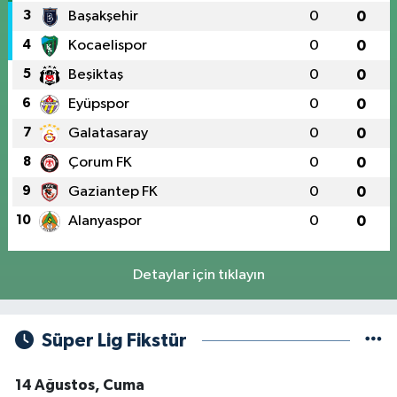
3
Başakşehir
0
0
4
Kocaelispor
0
0
5
Beşiktaş
0
0
6
Eyüpspor
0
0
7
Galatasaray
0
0
8
Çorum FK
0
0
9
Gaziantep FK
0
0
10
Alanyaspor
0
0
Detaylar için tıklayın
Süper Lig Fikstür
14 Ağustos, Cuma