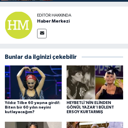
EDITÖR HAKKINDA
Haber Merkezi
Bunlar da ilginizi çekebilir
Yıldız Tilbe 60 yaşına girdi!:
HEYBETLİ'NİN ELİNDEN
Biten bir 60 yılın neyini
GÖNÜL YAZAR'I BÜLENT
kutlayacağım?
ERSOY KURTARMIŞ