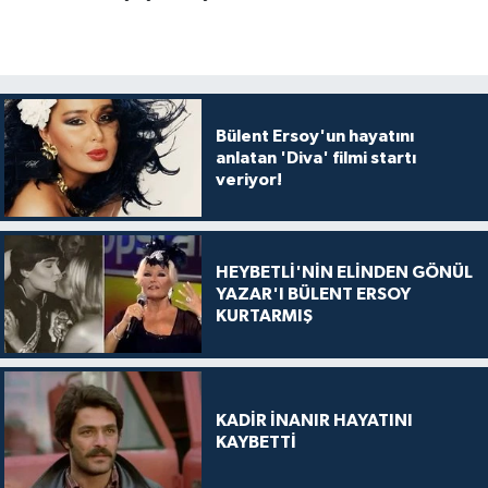
Bülent Ersoy'un hayatını
anlatan 'Diva' filmi startı
veriyor!
HEYBETLİ'NİN ELİNDEN GÖNÜL
YAZAR'I BÜLENT ERSOY
KURTARMIŞ
KADİR İNANIR HAYATINI
KAYBETTİ