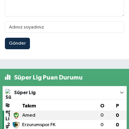
Gönder
Süper Lig Puan Durumu
Süper Lig
#
Takım
O
P
1
Amed
0
0
2
Erzurumspor FK
0
0