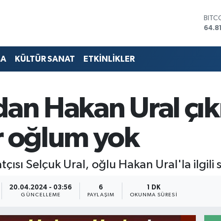
DOL
47,7
EUR
55,2
STER
MA
KÜLTÜR SANAT
ETKİNLİKLER
64,4
GRAM
6660
BİST
dan Hakan Ural çık
13.7
BITC
64.8
r oğlum yok
ısı Selçuk Ural, oğlu Hakan Ural'la ilgili s
20.04.2024 - 03:56
6
1 DK
GÜNCELLEME
PAYLAŞIM
OKUNMA SÜRESI