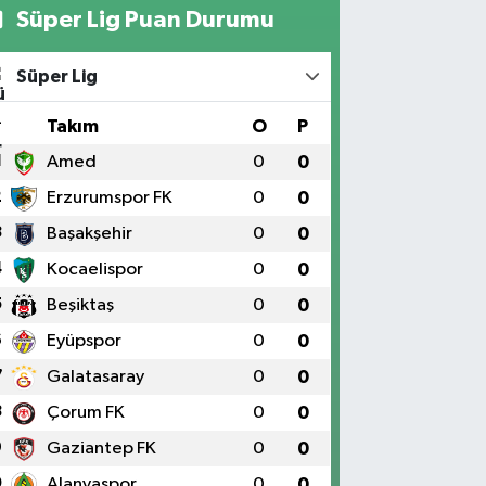
Süper Lig Puan Durumu
Süper Lig
#
Takım
O
P
1
Amed
0
0
2
Erzurumspor FK
0
0
3
Başakşehir
0
0
4
Kocaelispor
0
0
5
Beşiktaş
0
0
6
Eyüpspor
0
0
7
Galatasaray
0
0
8
Çorum FK
0
0
9
Gaziantep FK
0
0
0
Alanyaspor
0
0