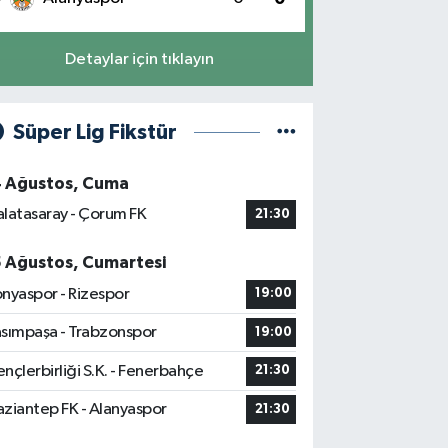
Detaylar için tıklayın
Süper Lig Fikstür
4 Ağustos, Cuma
latasaray - Çorum FK
21:30
5 Ağustos, Cumartesi
nyaspor - Rizespor
19:00
sımpaşa - Trabzonspor
19:00
nçlerbirliği S.K. - Fenerbahçe
21:30
ziantep FK - Alanyaspor
21:30