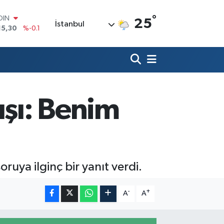
°
AR
25
İstanbul
436
%0.18
O
510
%0.32
LİN
811
%0.38
 ALTIN
.55
%0
100
ışı: Benim
79
%-14
OIN
15,30
%-0.1
oruya ilginç bir yanıt verdi.
-
+
A
A