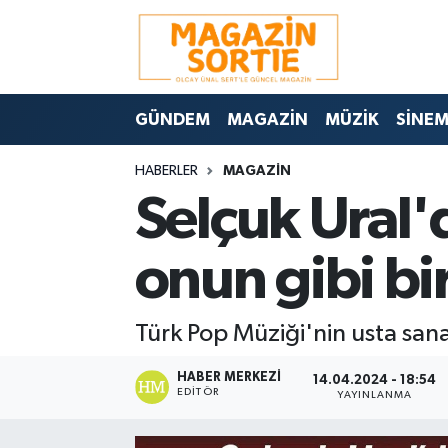
Nöbetçi Eczaneler
GÜNDEM
MAGAZİN
MÜZİK
SİNE
Hava Durumu
HABERLER
MAGAZİN
Trafik Durumu
Selçuk Ural'
Süper Lig Puan Durumu ve Fikstür
onun gibi bi
Tüm Manşetler
Türk Pop Müziği'nin usta sanatç
Son Dakika Haberleri
HABER MERKEZI
Haber Arşivi
14.04.2024 - 18:54
EDITÖR
YAYINLANMA