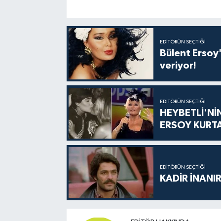
EDITÖRÜN SEÇTIĞI
Bülent Ersoy'
veriyor!
EDITÖRÜN SEÇTIĞI
HEYBETLİ'Nİ
ERSOY KURT
EDITÖRÜN SEÇTIĞI
KADİR İNANIR