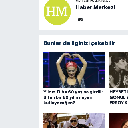
EDITÖR HAKKINDA
Haber Merkezi
Bunlar da ilginizi çekebilir
Yıldız Tilbe 60 yaşına girdi!:
HEYBETL
Biten bir 60 yılın neyini
GÖNÜL Y
kutlayacağım?
ERSOY 