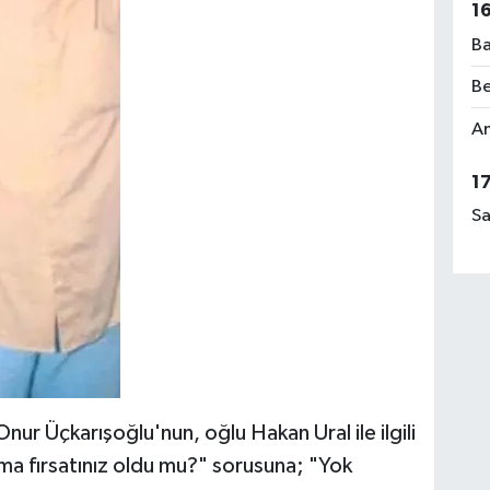
1
Ba
Be
Am
1
Sa
ur Üçkarışoğlu'nun, oğlu Hakan Ural ile ilgili
şma fırsatınız oldu mu?" sorusuna; "Yok