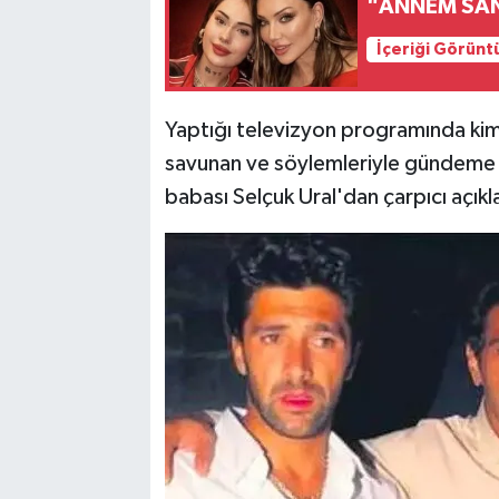
"ANNEM SAND
İçeriği Görünt
Yaptığı televizyon programında kim
savunan ve söylemleriyle gündeme g
babası Selçuk Ural'dan çarpıcı açıkl