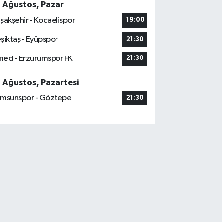
6 Ağustos, Pazar
şakşehir - Kocaelispor
19:00
şiktaş - Eyüpspor
21:30
ed - Erzurumspor FK
21:30
7 Ağustos, Pazartesi
msunspor - Göztepe
21:30