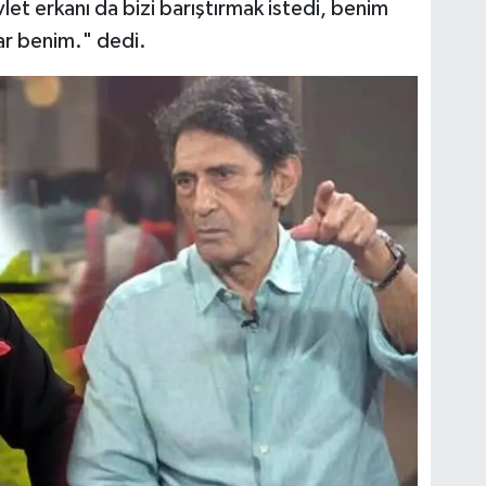
t erkanı da bizi barıştırmak istedi, benim
var benim." dedi.