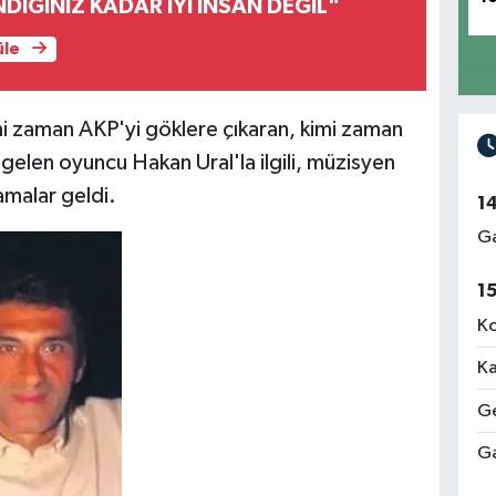
IĞINIZ KADAR İYİ İNSAN DEĞİL"
üle
i zaman AKP'yi göklere çıkaran, kimi zaman
elen oyuncu Hakan Ural'la ilgili, müzisyen
amalar geldi.
1
Ga
1
Ko
Ka
Ge
Ga