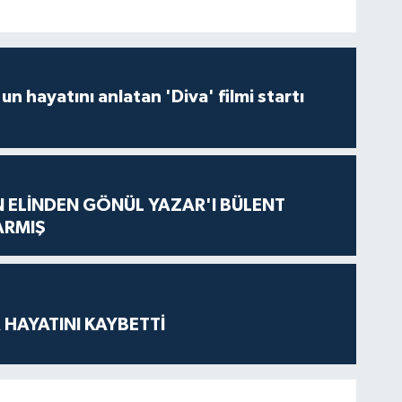
un hayatını anlatan 'Diva' filmi startı
N ELİNDEN GÖNÜL YAZAR'I BÜLENT
ARMIŞ
 HAYATINI KAYBETTİ