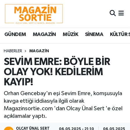
Nöbetçi Eczaneler
GÜNDEM
MAGAZİN
MÜZİK
SİNEMA
KÜLTÜR 
Hava Durumu
Trafik Durumu
HABERLER
MAGAZİN
SEVİM EMRE: BÖYLE BİR
Süper Lig Puan Durumu ve Fikstür
OLAY YOK! KEDİLERİM
KAYIP!
Tüm Manşetler
Orhan Gencebay'ın eşi Sevim Emre, komşusuyla
Son Dakika Haberleri
kavga ettiği iddiasıyla ilgili olarak
Magazinsortie.com 'dan Olcay Ünal Sert 'e özel
Haber Arşivi
açıklamalar yaptı.
OLCAY ÜNAL SERT
06.05.2025 - 21:10
06.05.2025 - 