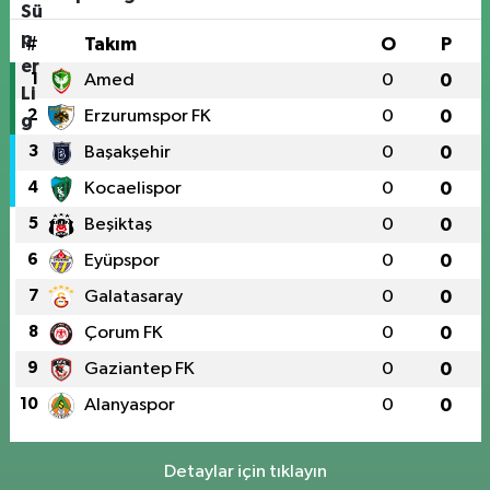
#
Takım
O
P
1
Amed
0
0
2
Erzurumspor FK
0
0
3
Başakşehir
0
0
4
Kocaelispor
0
0
5
Beşiktaş
0
0
6
Eyüpspor
0
0
7
Galatasaray
0
0
8
Çorum FK
0
0
9
Gaziantep FK
0
0
10
Alanyaspor
0
0
Detaylar için tıklayın