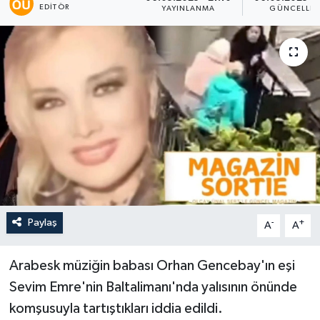
EDITÖR
YAYINLANMA
GÜNCELLE
Paylaş
-
+
A
A
Arabesk müziğin babası Orhan Gencebay'ın eşi
Sevim Emre'nin Baltalimanı'nda yalısının önünde
komşusuyla tartıştıkları iddia edildi.