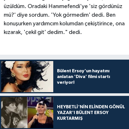
üzüldüm. Oradaki Hanımefendi'ye 'siz gördünüz
mü?' diye sordum. 'Yok görmedim' dedi. Ben
konuşurken yardımcım kolumdan çekiştirince, ona
kızarak, 'çekil git' dedim." dedi.
Bülent Ersoy'un hayatını
anlatan 'Diva' filmi startı
veriyor!
HEYBETLİ'NİN ELİNDEN GÖNÜL
YAZAR'I BÜLENT ERSOY
KURTARMIŞ