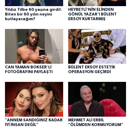
Yıldız Tilbe 60 yaşına girdi!:
HEYBETLİ'NİN ELİNDEN
Biten bir 60 yılın neyini
GÖNÜL YAZAR'I BÜLENT
kutlayacağım?
ERSOY KURTARMIŞ
CAN YAMAN BOKSER'Lİ
BÜLENT ERSOY ESTETİK
FOTOĞRAFINI PAYLAŞTI
OPERASYON GEÇİRDİ
"ANNEM SANDIĞINIZ KADAR
MEHMET ALİ ERBİL
İYİ İNSAN DEĞİL"
"ÖLÜMDEN KORMUYORUM"