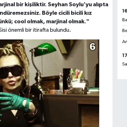
inal bir kişiliktir. Seyhan Soylu'yu alıpta
1
üremezsiniz. Böyle cicili bicili kız
Ba
ünkü; cool olmak, marjinal olmak."
si önemli bir itirafta bulundu.
Be
Am
1
Sa