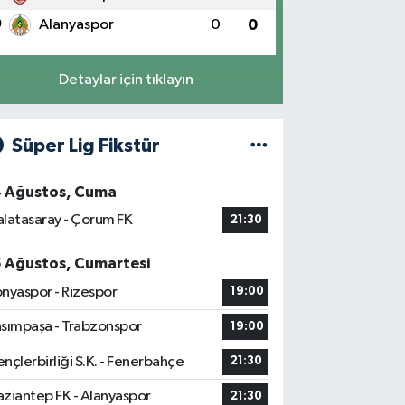
0
Alanyaspor
0
0
Detaylar için tıklayın
Süper Lig Fikstür
4 Ağustos, Cuma
latasaray - Çorum FK
21:30
5 Ağustos, Cumartesi
nyaspor - Rizespor
19:00
sımpaşa - Trabzonspor
19:00
nçlerbirliği S.K. - Fenerbahçe
21:30
ziantep FK - Alanyaspor
21:30