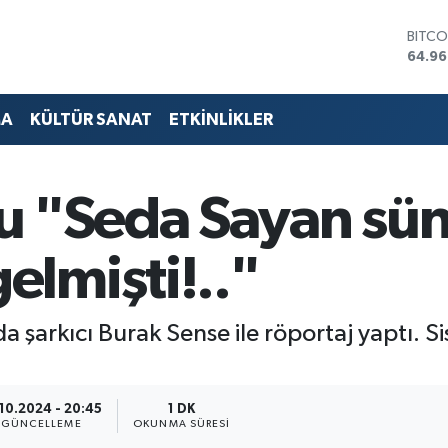
DOLA
47,74
EURO
55,25
STERL
MA
KÜLTÜR SANAT
ETKİNLİKLER
64,48
GRAM
6660
BİST1
u "Seda Sayan sü
13.77
BITCO
64.96
lmişti!.."
 şarkıcı Burak Sense ile röportaj yaptı. S
.10.2024 - 20:45
1 DK
GÜNCELLEME
OKUNMA SÜRESI