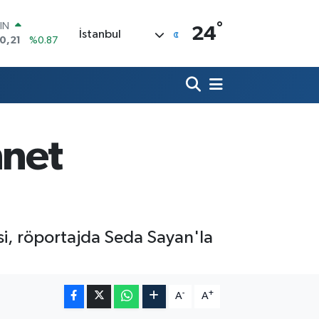
°
R
24
İstanbul
36
%0.18
10
%0.32
İN
11
%0.38
 ALTIN
.55
%0.03
00
nnet
9
%-14
IN
0,21
%0.87
isi, röportajda Seda Sayan'la
-
+
A
A