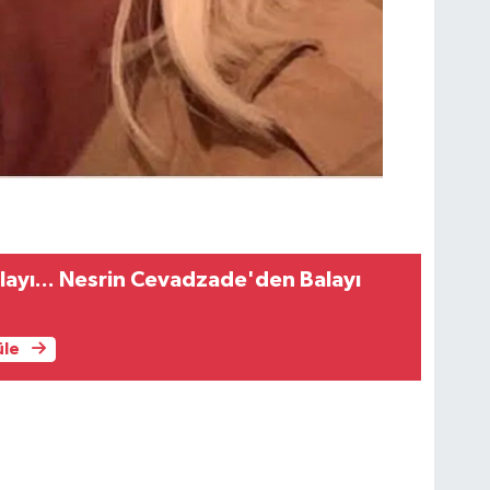
ayı... Nesrin Cevadzade'den Balayı
üle