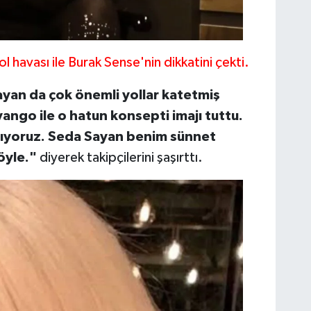
l havası ile Burak Sense'nin dikkatini çekti.
yan da çok önemli yollar katetmiş
ango ile o hatun konsepti imajı tuttu.
şıyoruz. Seda Sayan benim sünnet
öyle."
diyerek takipçilerini şaşırttı.