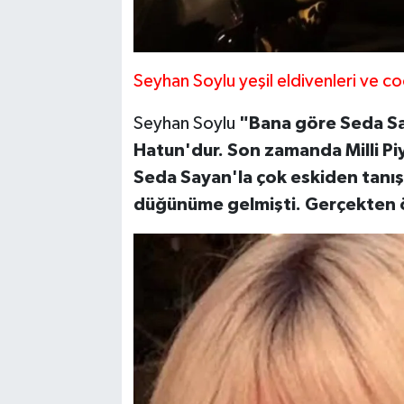
Seyhan Soylu yeşil eldivenleri ve coo
Seyhan Soylu
"Bana göre Seda Sa
Hatun'dur. Son zamanda Milli Piy
Seda Sayan'la çok eskiden tanı
düğünüme gelmişti. Gerçekten 