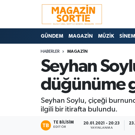
Nöbetçi Eczaneler
GÜNDEM
MAGAZİN
MÜZİK
SİNE
Hava Durumu
HABERLER
MAGAZİN
Trafik Durumu
Seyhan Soyl
Süper Lig Puan Durumu ve Fikstür
düğünüme ge
Tüm Manşetler
Seyhan Soylu, çiçeği burnunda
Son Dakika Haberleri
ilgili bir itirafta bulundu.
Haber Arşivi
TE BILISIM
20.01.2021 - 20:23
23
EDITÖR
YAYINLANMA