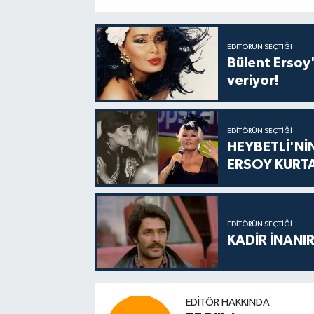
EDITÖRÜN SEÇTIĞI
Bülent Ersoy'
veriyor!
EDITÖRÜN SEÇTIĞI
HEYBETLİ'Nİ
ERSOY KURT
EDITÖRÜN SEÇTIĞI
KADİR İNANIR
EDITÖR HAKKINDA