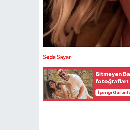
Seda Sayan
Bitmeyen Bal
fotoğrafları
İçeriği Görünt