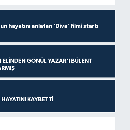
un hayatını anlatan 'Diva' filmi startı
N ELİNDEN GÖNÜL YAZAR'I BÜLENT
ARMIŞ
 HAYATINI KAYBETTİ