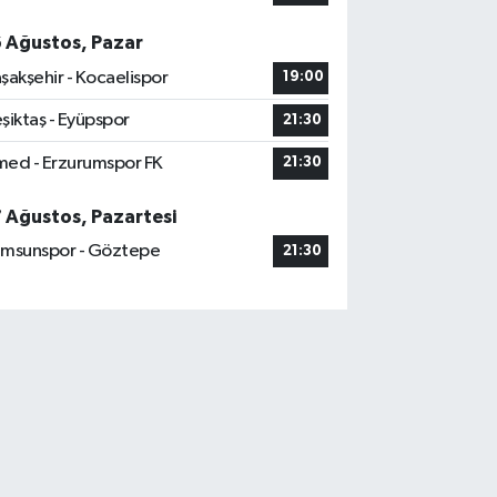
6 Ağustos, Pazar
şakşehir - Kocaelispor
19:00
şiktaş - Eyüpspor
21:30
ed - Erzurumspor FK
21:30
7 Ağustos, Pazartesi
msunspor - Göztepe
21:30