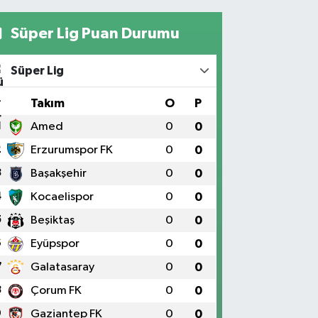
Süper Lig Puan Durumu
Süper Lig
#
Takım
O
P
1
Amed
0
0
2
Erzurumspor FK
0
0
3
Başakşehir
0
0
4
Kocaelispor
0
0
5
Beşiktaş
0
0
6
Eyüpspor
0
0
7
Galatasaray
0
0
8
Çorum FK
0
0
9
Gaziantep FK
0
0