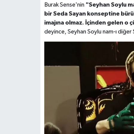
Burak Sense'nin
"Seyhan Soylu marj
bir Seda Sayan konseptine büründ
imajına olmaz. İçinden gelen o ç
deyince, Seyhan Soylu nam-ı diğer Si