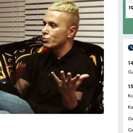
1
1
Ga
1
Ko
Ka
Ge
Ga