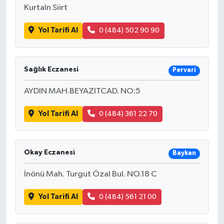
Kurtaln Siirt
Yol Tarifi Al
0 (484) 502 90 90
Sağlık Eczanesi
Pervari
AYDIN MAH.BEYAZITCAD. NO:5
Yol Tarifi Al
0 (484) 361 22 70
Okay Eczanesi
Baykan
İnönü Mah. Turgut Özal Bul. NO.18 C
Yol Tarifi Al
0 (484) 561 21 00