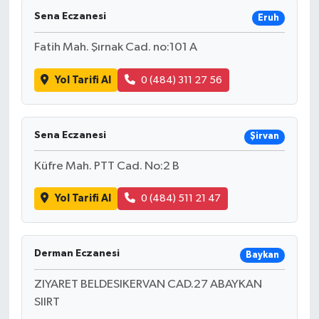
Sena Eczanesi
Eruh
Fatih Mah. Şırnak Cad. no:101 A
Yol Tarifi Al
0 (484) 311 27 56
Sena Eczanesi
Şirvan
Küfre Mah. PTT Cad. No:2 B
Yol Tarifi Al
0 (484) 511 21 47
Derman Eczanesi
Baykan
ZIYARET BELDESIKERVAN CAD.27 ABAYKAN
SIIRT