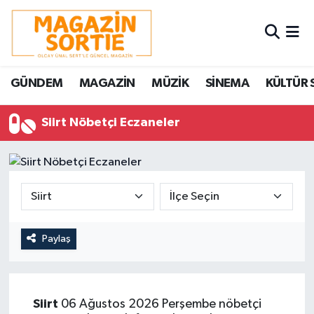
Nöbetçi Eczaneler
GÜNDEM
MAGAZİN
MÜZİK
SİNEMA
KÜLTÜR 
Hava Durumu
Siirt Nöbetçi Eczaneler
Trafik Durumu
Süper Lig Puan Durumu ve Fikstür
Tüm Manşetler
Son Dakika Haberleri
Paylaş
Haber Arşivi
Siirt
06 Ağustos 2026 Perşembe nöbetçi