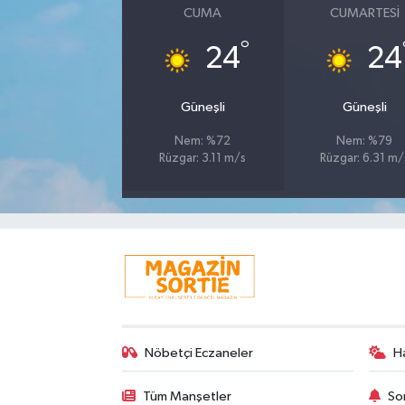
CUMA
CUMARTESI
°
24
24
Güneşli
Güneşli
Nem: %72
Nem: %79
Rüzgar: 3.11 m/s
Rüzgar: 6.31 m/
Nöbetçi Eczaneler
H
Tüm Manşetler
So