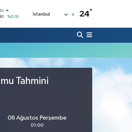
°
İN
24
İstanbul
81
%0.16
 ALTIN
.83
%4.44
100
3
%11
OIN
27,78
%1.32
R
894
%0.08
O
398
%-0.02
rumu Tahmini
06 Ağustos Perşembe
01:00