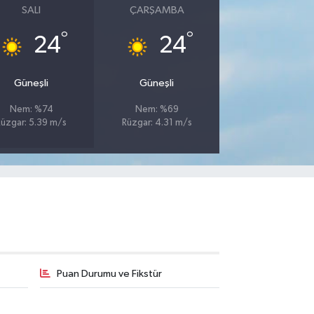
SALI
ÇARŞAMBA
°
°
24
24
Güneşli
Güneşli
Nem: %74
Nem: %69
Rüzgar: 5.39 m/s
Rüzgar: 4.31 m/s
Puan Durumu ve Fikstür