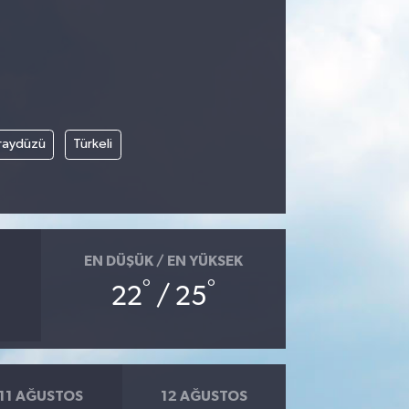
raydüzü
Türkeli
EN DÜŞÜK / EN YÜKSEK
°
°
22
/ 25
11 AĞUSTOS
12 AĞUSTOS