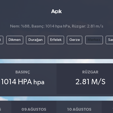
Açık
Nem: %88, Basınç: 1014 hpa hPa, Rüzgar: 2.81 m/s
t
Dikmen
Durağan
Erfelek
Gerze
Merkez
Sa
BASINÇ
RÜZGAR
1014 HPA
2.81 M/S
hpa
S
09 AĞUSTOS
10 AĞUSTOS