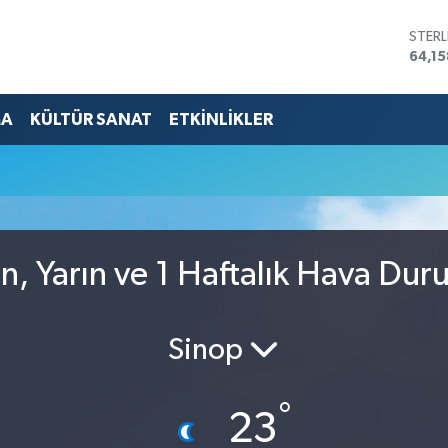
STERL
64,15
GRAM
6508
BİST
MA
KÜLTÜR SANAT
ETKİNLİKLER
13.70
BITC
64.9
DOLA
47,5
EUR
55,0
, Yarın ve 1 Haftalık Hava Du
Sinop
°
23