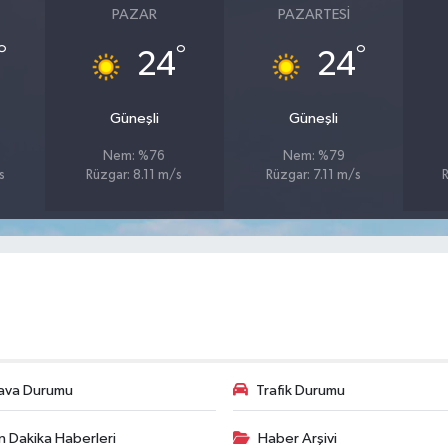
PAZAR
PAZARTESI
°
°
°
24
24
Güneşli
Güneşli
Nem: %76
Nem: %79
s
Rüzgar: 8.11 m/s
Rüzgar: 7.11 m/s
ava Durumu
Trafik Durumu
n Dakika Haberleri
Haber Arşivi