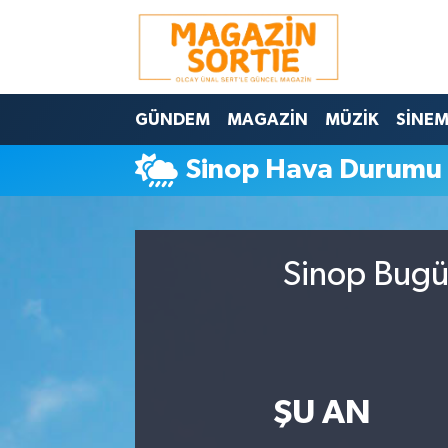
Nöbetçi Eczaneler
GÜNDEM
MAGAZİN
MÜZİK
SİNE
Hava Durumu
Sinop Hava Durumu
Trafik Durumu
Süper Lig Puan Durumu ve Fikstür
Sinop Bugün
Tüm Manşetler
Son Dakika Haberleri
Haber Arşivi
ŞU AN