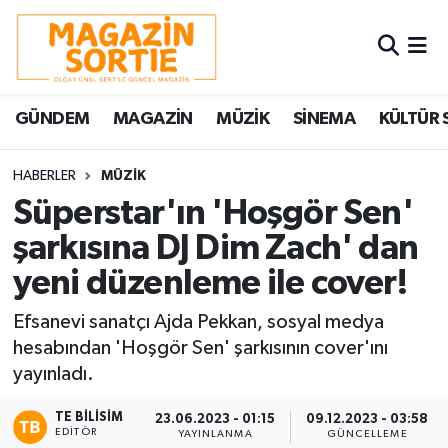
Nöbetçi Eczaneler
GÜNDEM
MAGAZİN
MÜZİK
SİNEMA
KÜLTÜR 
Hava Durumu
Trafik Durumu
HABERLER
MÜZİK
Süperstar'ın 'Hoşgör Sen'
Süper Lig Puan Durumu ve Fikstür
şarkısına DJ Dim Zach' dan
yeni düzenleme ile cover!
Tüm Manşetler
Efsanevi sanatçı Ajda Pekkan, sosyal medya
Son Dakika Haberleri
hesabından 'Hoşgör Sen' şarkısının cover'ını
yayınladı.
Haber Arşivi
TE BILISIM
23.06.2023 - 01:15
09.12.2023 - 03:58
EDITÖR
YAYINLANMA
GÜNCELLEME