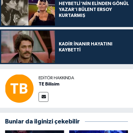
HEYBETLİ'NİN ELİNDEN GÖNÜL
YAZAR'I BÜLENT ERSOY
KURTARMIŞ
KADİR İNANIR HAYATINI
KAYBETTİ
EDITÖR HAKKINDA
TE Bilisim
Bunlar da ilginizi çekebilir