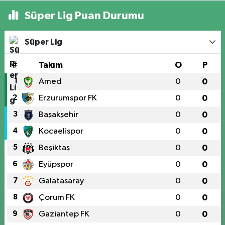
Süper Lig Puan Durumu
Süper Lig
#
Takım
O
P
1
Amed
0
0
2
Erzurumspor FK
0
0
3
Başakşehir
0
0
4
Kocaelispor
0
0
5
Beşiktaş
0
0
6
Eyüpspor
0
0
7
Galatasaray
0
0
8
Çorum FK
0
0
9
Gaziantep FK
0
0