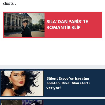
düştü.
SILA'DAN PARİS'TE
ROMANTİK KLİP
Bülent Ersoy'un hayatını
anlatan 'Diva' filmi startı
veriyor!