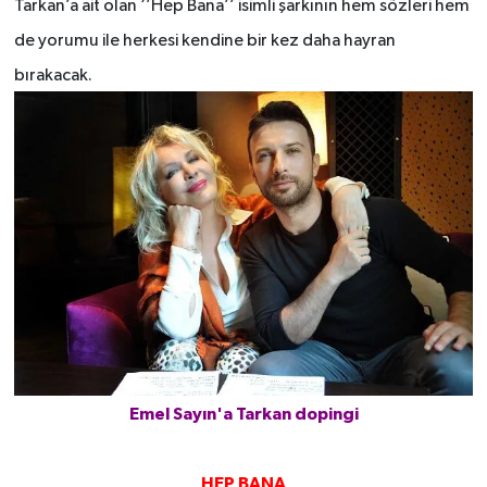
Tarkan’a ait olan ‘’Hep Bana’’ isimli şarkının hem sözleri hem
de yorumu ile herkesi kendine bir kez daha hayran
bırakacak.
Emel Sayın'a Tarkan dopingi
HEP BANA