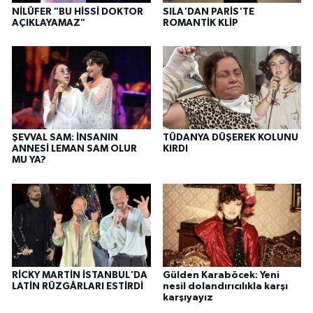
NİLÜFER "BU HİSSİ DOKTOR
SILA'DAN PARİS'TE
AÇIKLAYAMAZ"
ROMANTİK KLİP
ŞEVVAL SAM: İNSANIN
TÜDANYA DÜŞEREK KOLUNU
ANNESİ LEMAN SAM OLUR
KIRDI
MU YA?
RİCKY MARTİN İSTANBUL'DA
Gülden Karaböcek: Yeni
LATİN RÜZGÂRLARI ESTİRDİ
nesil dolandırıcılıkla karşı
karşıyayız