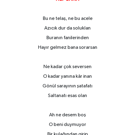
Bu ne telaş, ne bu acele
Azıcık dur da soluklan
Buranın fanilerinden
Hayır gelmez bana sorarsan
Ne kadar çok seversen
O kadar yanına kâr inan
Gönül sarayının şatafatı
Saltanatı esas olan
Ah ne desem boş
O beni duymuyor
Bir kulağından girip