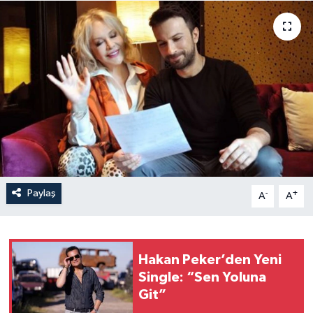
Paylaş
-
+
A
A
Hakan Peker’den Yeni
Single: “Sen Yoluna
Git”