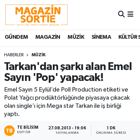
Nöbetçi Eczaneler
GÜNDEM
MAGAZİN
MÜZİK
SİNEMA
KÜLTÜR 
Hava Durumu
Trafik Durumu
HABERLER
MÜZİK
Tarkan'dan şarkı alan Emel
Süper Lig Puan Durumu ve Fikstür
Sayın 'Pop' yapacak!
Tüm Manşetler
Emel Sayın 5 Eylül’de Poll Production etiketi ve
Polat Yağcı prodüktörlüğünde piyasaya çıkacak
Son Dakika Haberleri
olan single’ı için Mega star Tarkan ile iş birliği
yaptı.
Haber Arşivi
TE BILISIM
27.08.2013 - 19:06
1 DK
EDITÖR
YAYINLANMA
OKUNMA SÜRESI