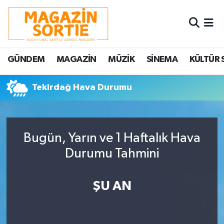
Nöbetçi Eczaneler
GÜNDEM
MAGAZİN
MÜZİK
SİNEMA
KÜLTÜR 
Hava Durumu
Tekirdağ Hava Durumu
Trafik Durumu
Süper Lig Puan Durumu ve Fikstür
Bugün, Yarın ve 1 Haftalık Hava
Tüm Manşetler
Durumu Tahmini
Son Dakika Haberleri
ŞU AN
Haber Arşivi