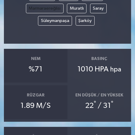
Marmaraereğlisi
Muratlı
Saray
Süleymanpaşa
Şarköy
NEM
BASINÇ
%71
1010 HPA
hpa
RÜZGAR
EN DÜŞÜK / EN YÜKSEK
°
°
1.89 M/S
22
/ 31