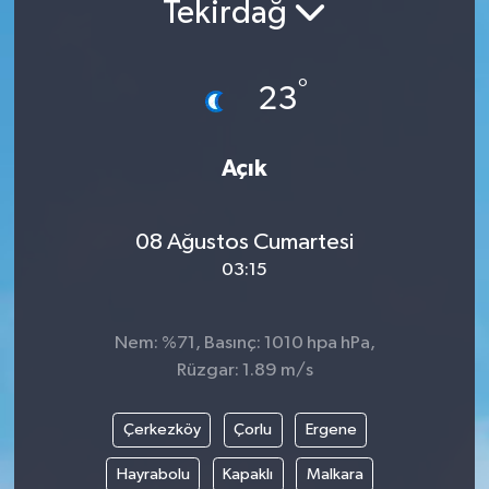
Tekirdağ
°
23
Açık
08 Ağustos Cumartesi
03:15
Nem: %71, Basınç: 1010 hpa hPa,
Rüzgar: 1.89 m/s
Çerkezköy
Çorlu
Ergene
Hayrabolu
Kapaklı
Malkara