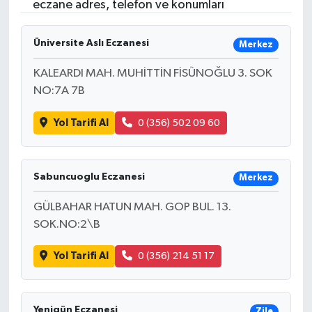
eczane adres, telefon ve konumları
Üniversite Aslı Eczanesi
Merkez
KALEARDI MAH. MUHİTTİN FİSÜNOĞLU 3. SOK
NO:7A 7B
Yol Tarifi Al
0 (356) 502 09 60
Sabuncuoglu Eczanesi
Merkez
GÜLBAHAR HATUN MAH. GOP BUL. 13.
SOK.NO:2\B
Yol Tarifi Al
0 (356) 214 51 17
Yenigün Eczanesi
Zile