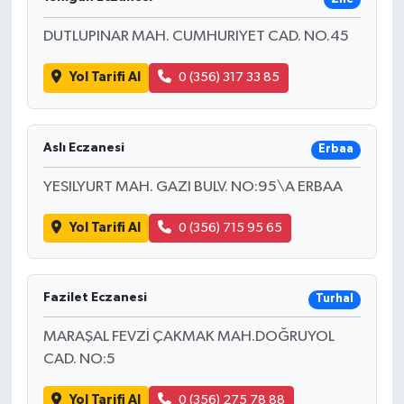
DUTLUPINAR MAH. CUMHURIYET CAD. NO.45
Yol Tarifi Al
0 (356) 317 33 85
Aslı Eczanesi
Erbaa
YESILYURT MAH. GAZI BULV. NO:95\A ERBAA
Yol Tarifi Al
0 (356) 715 95 65
Fazilet Eczanesi
Turhal
MARAŞAL FEVZİ ÇAKMAK MAH.DOĞRUYOL
CAD. NO:5
Yol Tarifi Al
0 (356) 275 78 88