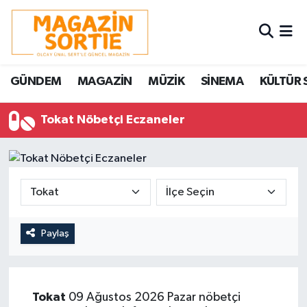
Nöbetçi Eczaneler
GÜNDEM
MAGAZİN
MÜZİK
SİNEMA
KÜLTÜR 
Hava Durumu
Tokat Nöbetçi Eczaneler
Trafik Durumu
Süper Lig Puan Durumu ve Fikstür
Tüm Manşetler
Son Dakika Haberleri
Paylaş
Haber Arşivi
Tokat
09 Ağustos 2026 Pazar nöbetçi