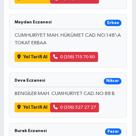
Meydan Eczanesi
Erbaa
CUMHURİYET MAH. HÜKÜMET CAD. NO:148\A
TOKAT ERBAA
Yol Tarifi Al
0 (356) 715 70 60
Deva Eczanesi
Niksar
BENGİLER MAH. CUMHURİYET CAD. NO:88 B
Yol Tarifi Al
0 (356) 527 27 27
Burak Eczanesi
Pazar