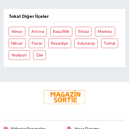
Tokat Diğer İlçeler
Almus
Artova
Başçiftlik
Erbaa
Merkez
Niksar
Pazar
Reşadiye
Sulusaray
Turhal
Yeşilyurt
Zile
Nöbetçi Eczaneler
Hava Durumu