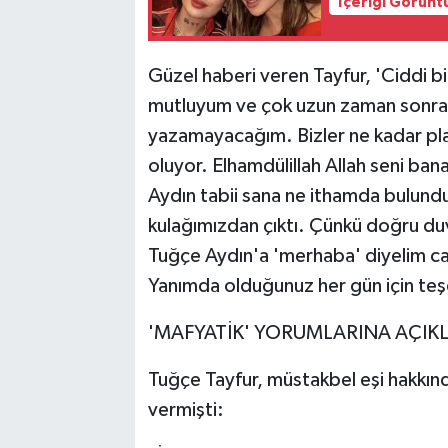
İçeriği Görünt
Güzel haberi veren Tayfur, 'Ciddi bi
mutluyum ve çok uzun zaman sonra o
yazamayacağım. Bizler ne kadar pla
oluyor. Elhamdülillah Allah seni b
Aydın tabii sana ne ithamda bulundu
kulağımızdan çıktı. Çünkü doğru duv
Tuğçe Aydın'a 'merhaba' diyelim can
Yanımda olduğunuz her gün için teşe
'MAFYATİK' YORUMLARINA AÇIK
Tuğçe Tayfur, müstakbel eşi hakkınd
vermişti: