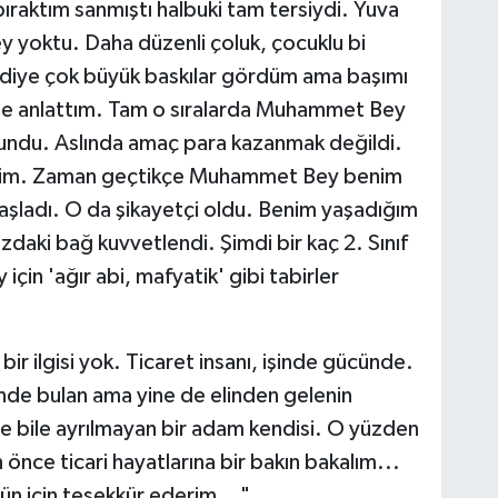
n bıraktım sanmıştı halbuki tam tersiydi. Yuva
y yoktu. Daha düzenli çoluk, çocuklu bi
 diye çok büyük baskılar gördüm ama başımı
leme anlattım. Tam o sıralarda Muhammet Bey
ik sundu. Aslında amaç para kazanmak değildi.
ttim. Zaman geçtikçe Muhammet Bey benim
şladı. O da şikayetçi oldu. Benim yaşadığım
zdaki bağ kuvvetlendi. Şimdi bir kaç 2. Sınıf
in 'ağır abi, mafyatik' gibi tabirler
ir ilgisi yok. Ticaret insanı, işinde gücünde.
de bulan ama yine de elinden gelenin
ye bile ayrılmayan bir adam kendisi. O yüzden
 önce ticari hayatlarına bir bakın bakalım...
ün için teşekkür ederim..."