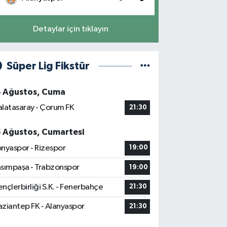
Detaylar için tıklayın
Süper Lig Fikstür
4 Ağustos, Cuma
latasaray - Çorum FK
21:30
5 Ağustos, Cumartesi
nyaspor - Rizespor
19:00
sımpaşa - Trabzonspor
19:00
nçlerbirliği S.K. - Fenerbahçe
21:30
ziantep FK - Alanyaspor
21:30