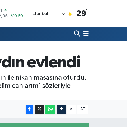
°
R
29
İstanbul
06
%0.06
50
%0.02
N
98
%0.2
ALTIN
4
%0.32
00
dın evlendi
%48
IN
2,05
%0.69
ın ile nikah masasına oturdu.
lim canlarım' sözleriyle
-
+
A
A