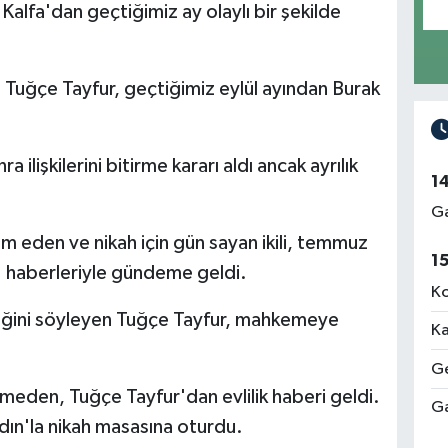
Kalfa'dan geçtiğimiz ay olaylı bir şekilde
rı Tuğçe Tayfur, geçtiğimiz eylül ayından Burak
a ilişkilerini bitirme kararı aldı ancak ayrılık
1
Ga
evam eden ve nikah için gün sayan ikili, temmuz
1
et' haberleriyle gündeme geldi.
Ko
ildiğini söyleyen Tuğçe Tayfur, mahkemeye
Ka
Ge
çmeden, Tuğçe Tayfur'dan evlilik haberi geldi.
Ga
dın'la nikah masasına oturdu.