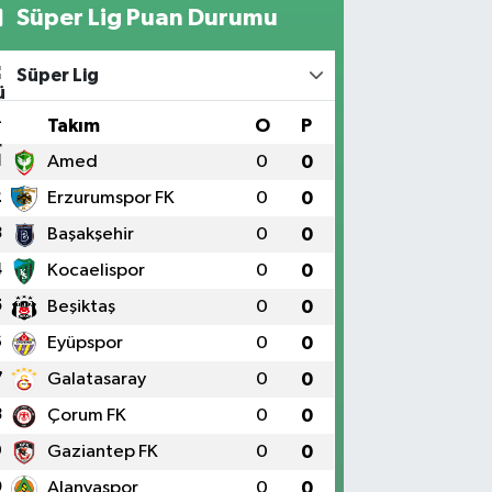
Süper Lig Puan Durumu
Süper Lig
#
Takım
O
P
1
Amed
0
0
2
Erzurumspor FK
0
0
3
Başakşehir
0
0
4
Kocaelispor
0
0
5
Beşiktaş
0
0
6
Eyüpspor
0
0
7
Galatasaray
0
0
8
Çorum FK
0
0
9
Gaziantep FK
0
0
0
Alanyaspor
0
0