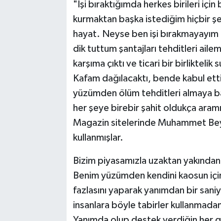
"İşi bıraktığımda herkes birileri içi
kurmaktan başka istediğim hiçbir şe
hayat. Neyse ben işi bırakmayayım
dik tuttum şantajları tehditleri ai
karşıma çıktı ve ticari bir birliktel
Kafam dağılacaktı, bende kabul e
yüzümden ölüm tehditleri almaya ba
her şeye birebir şahit oldukça aramı
Magazin sitelerinde Muhammet Bey iç
kullanmışlar.
Bizim piyasamızla uzaktan yakından b
Benim yüzümden kendini kaosun için
fazlasını yaparak yanımdan bir sani
insanlara böyle tabirler kullanmadan
Yanımda olup destek verdiğin her g