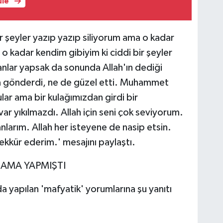
üle
r şeyler yazıp yazıp siliyorum ama o kadar
 kadar kendim gibiyim ki ciddi bir şeyler
nlar yapsak da sonunda Allah'ın dediği
ana gönderdi, ne de güzel etti. Muhammet
lar ama bir kulağımızdan girdi bir
ar yıkılmazdı. Allah için seni çok seviyorum.
larım. Allah her isteyene de nasip etsin.
kkür ederim.' mesajını paylaştı.
LAMA YAPMIŞTI
a yapılan 'mafyatik' yorumlarına şu yanıtı