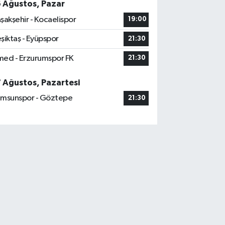
6 Ağustos, Pazar
şakşehir - Kocaelispor
19:00
şiktaş - Eyüpspor
21:30
ed - Erzurumspor FK
21:30
7 Ağustos, Pazartesi
msunspor - Göztepe
21:30