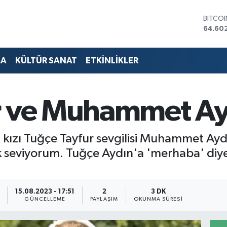
DOLA
47,60
EURO
55,02
STERLİ
MA
KÜLTÜR SANAT
ETKİNLİKLER
64,23
GRAM 
6513.9
BİST1
r ve Muhammet Ay
13.768
BITCO
64.60
n kızı Tuğçe Tayfur sevgilisi Muhammet Ayd
k seviyorum. Tuğçe Aydın'a 'merhaba' diye
15.08.2023 - 17:51
2
3 DK
GÜNCELLEME
PAYLAŞIM
OKUNMA SÜRESI