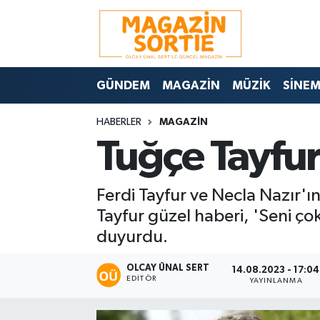
Nöbetçi Eczaneler
GÜNDEM
MAGAZİN
MÜZİK
SİNE
Hava Durumu
HABERLER
MAGAZİN
Trafik Durumu
Tuğçe Tayfu
Süper Lig Puan Durumu ve Fikstür
Ferdi Tayfur ve Necla Nazır'ı
Tüm Manşetler
Tayfur güzel haberi, 'Seni ço
duyurdu.
Son Dakika Haberleri
OLCAY ÜNAL SERT
14.08.2023 - 17:04
Haber Arşivi
EDITÖR
YAYINLANMA