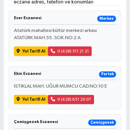
eczane adres, telefon ve konumları
Eser Eczanesi
Merkez
Atatürk mahallesi kültür merkezi arkası
ATATÜRK MAH.55..SOK.NO:2 A
Yol Tarifi Al
0 (428) 511 21 21
Ekin Eczanesi
Pertek
İSTİKLAL MAH. UĞUR MUMCU CAD.NO:10 E
Yol Tarifi Al
0 (428) 651 20 07
Çemişgezek Eczanesi
Çemişgezek