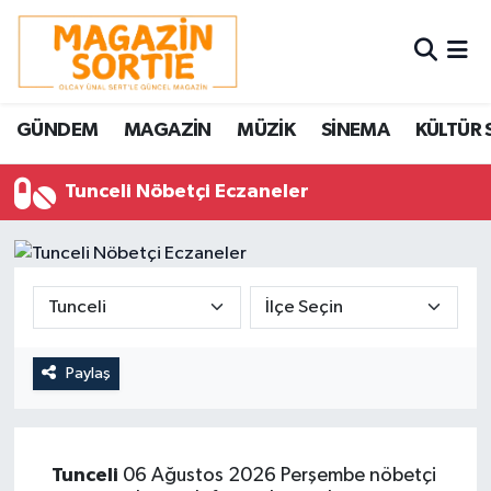
Nöbetçi Eczaneler
GÜNDEM
MAGAZİN
MÜZİK
SİNEMA
KÜLTÜR 
Hava Durumu
Tunceli Nöbetçi Eczaneler
Trafik Durumu
Süper Lig Puan Durumu ve Fikstür
Tüm Manşetler
Son Dakika Haberleri
Paylaş
Haber Arşivi
Tunceli
06 Ağustos 2026 Perşembe nöbetçi