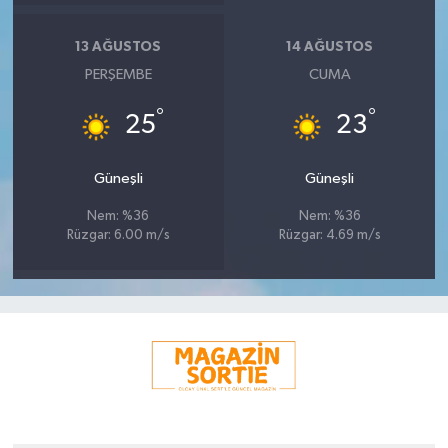
13 AĞUSTOS
14 AĞUSTOS
PERŞEMBE
CUMA
°
°
25
23
Güneşli
Güneşli
Nem: %36
Nem: %36
Rüzgar: 6.00 m/s
Rüzgar: 4.69 m/s