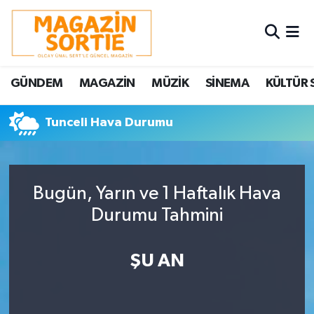
Nöbetçi Eczaneler
GÜNDEM
MAGAZİN
MÜZİK
SİNEMA
KÜLTÜR 
Hava Durumu
Tunceli Hava Durumu
Trafik Durumu
Süper Lig Puan Durumu ve Fikstür
Bugün, Yarın ve 1 Haftalık Hava
Tüm Manşetler
Durumu Tahmini
Son Dakika Haberleri
ŞU AN
Haber Arşivi