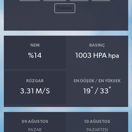
Pülümür
NEM
BASINÇ
%14
1003 HPA
hpa
RÜZGAR
EN DÜŞÜK / EN YÜKSEK
°
°
3.31 M/S
19
/ 33
09 AĞUSTOS
10 AĞUSTOS
PAZAR
PAZARTESI