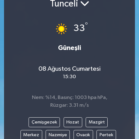
Tunceli
°
33
Güneşli
08 Ağustos Cumartesi
15:30
Nem: %14, Basınç: 1003 hpa hPa,
Rüzgar: 3.31 m/s
Çemişgezek
Hozat
Mazgirt
Merkez
Nazımiye
Ovacık
Pertek