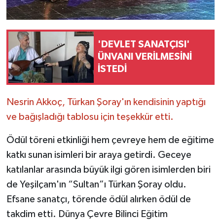
'DEVLET SANATÇISI'
ÜNVANI VERİLMESİNİ
İSTEDİ
Nesrin Akkoç, Türkan Şoray'ın kendisinin yaptığı
ve bağışladığı tablosu için teşekkür etti.
Ödül töreni etkinliği hem çevreye hem de eğitime
katkı sunan isimleri bir araya getirdi. Geceye
katılanlar arasında büyük ilgi gören isimlerden biri
de Yeşilçam'ın “Sultan”ı Türkan Şoray oldu.
Efsane sanatçı, törende ödül alırken ödül de
takdim etti. Dünya Çevre Bilinci Eğitim