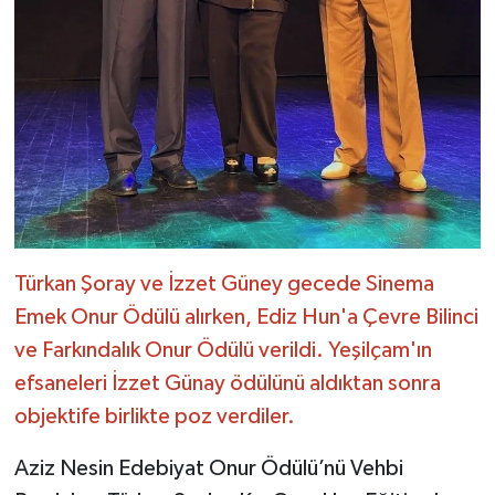
Türkan Şoray ve İzzet Güney gecede Sinema
Emek Onur Ödülü alırken, Ediz Hun'a Çevre Bilinci
ve Farkındalık Onur Ödülü verildi. Yeşilçam'ın
efsaneleri İzzet Günay ödülünü aldıktan sonra
objektife birlikte poz verdiler.
Aziz Nesin Edebiyat Onur Ödülü’nü Vehbi