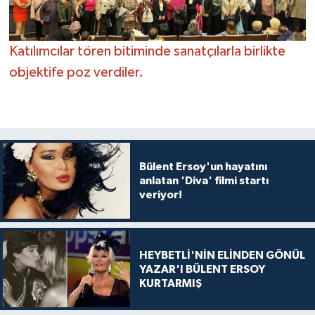
Katılımcılar tören bitiminde sanatçılarla birlikte
objektife poz verdiler.
Bülent Ersoy'un hayatını
anlatan 'Diva' filmi startı
veriyor!
HEYBETLİ'NİN ELİNDEN GÖNÜL
YAZAR'I BÜLENT ERSOY
KURTARMIŞ