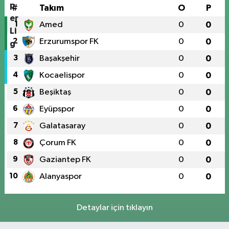
#
Takım
O
P
1
Amed
0
0
2
Erzurumspor FK
0
0
3
Başakşehir
0
0
4
Kocaelispor
0
0
5
Beşiktaş
0
0
6
Eyüpspor
0
0
7
Galatasaray
0
0
8
Çorum FK
0
0
9
Gaziantep FK
0
0
10
Alanyaspor
0
0
Detaylar için tıklayın