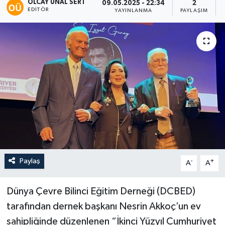
OLCAY ÜNAL SERT
09.05.2025 - 22:34
2
EDITÖR
YAYINLANMA
PAYLAŞIM
Paylaş
-
+
A
A
Dünya Çevre Bilinci Eğitim Derneği (DCBED)
tarafından dernek başkanı Nesrin Akkoç’un ev
sahipliğinde düzenlenen “İkinci Yüzyıl Cumhuriyet