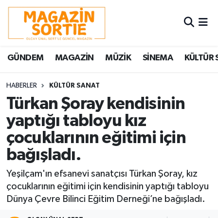
Nöbetçi Eczaneler
GÜNDEM
MAGAZİN
MÜZİK
SİNEMA
KÜLTÜR 
Hava Durumu
Trafik Durumu
HABERLER
KÜLTÜR SANAT
Türkan Şoray kendisinin
Süper Lig Puan Durumu ve Fikstür
yaptığı tabloyu kız
çocuklarının eğitimi için
Tüm Manşetler
bağışladı.
Son Dakika Haberleri
Yeşilçam'ın efsanevi sanatçısı Türkan Şoray, kız
Haber Arşivi
çocuklarının eğitimi için kendisinin yaptığı tabloyu
Dünya Çevre Bilinci Eğitim Derneği’ne bağışladı.