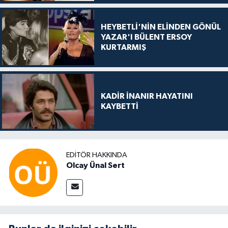
HEYBETLİ'NİN ELİNDEN GÖNÜL
YAZAR'I BÜLENT ERSOY
KURTARMIŞ
KADİR İNANIR HAYATINI
KAYBETTİ
EDITÖR HAKKINDA
Olcay Ünal Sert