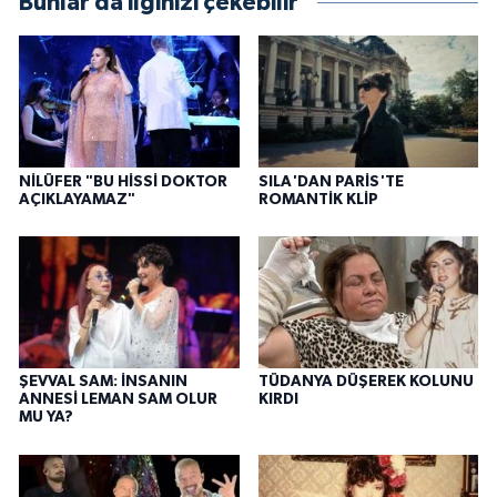
Bunlar da ilginizi çekebilir
NİLÜFER "BU HİSSİ DOKTOR
SILA'DAN PARİS'TE
AÇIKLAYAMAZ"
ROMANTİK KLİP
ŞEVVAL SAM: İNSANIN
TÜDANYA DÜŞEREK KOLUNU
ANNESİ LEMAN SAM OLUR
KIRDI
MU YA?