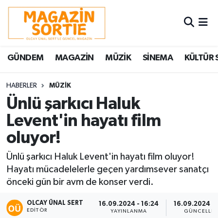
Nöbetçi Eczaneler
GÜNDEM
MAGAZİN
MÜZİK
SİNEMA
KÜLTÜR 
Hava Durumu
Trafik Durumu
HABERLER
MÜZİK
Ünlü şarkıcı Haluk
Süper Lig Puan Durumu ve Fikstür
Levent'in hayatı film
oluyor!
Tüm Manşetler
Ünlü şarkıcı Haluk Levent'in hayatı film oluyor!
Son Dakika Haberleri
Hayatı mücadelelerle geçen yardımsever sanatçı
önceki gün bir avm de konser verdi.
Haber Arşivi
OLCAY ÜNAL SERT
16.09.2024 - 16:24
16.09.2024 - 
EDITÖR
YAYINLANMA
GÜNCELLE