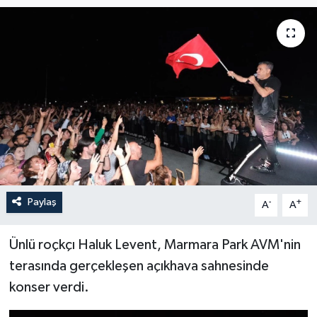
Paylaş
-
+
A
A
Ünlü roçkçı Haluk Levent, Marmara Park AVM'nin
terasında gerçekleşen açıkhava sahnesinde
konser verdi.