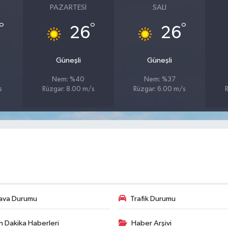
PAZARTESI
SALI
°
°
°
26
26
Güneşli
Güneşli
Nem: %40
Nem: %37
s
Rüzgar: 8.00 m/s
Rüzgar: 6.00 m/s
R
ava Durumu
Trafik Durumu
n Dakika Haberleri
Haber Arşivi