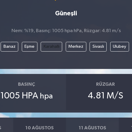
Güneşli
Nem: %19, Basınç: 1005 hpa hPa, Rüzgar: 4.81 m/s
Banaz
Eşme
Karahallı
Merkez
Sivaslı
Ulubey
BASINÇ
RÜZGAR
1005 HPA
4.81 M/S
hpa
S
10 AĞUSTOS
11 AĞUSTOS