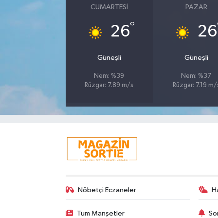
CUMARTESI
PAZAR
°
26
26
Güneşli
Güneşli
Nem: %39
Nem: %37
Rüzgar: 7.89 m/s
Rüzgar: 7.19 m/
Nöbetçi Eczaneler
H
Tüm Manşetler
So