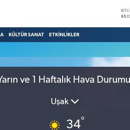
BIT
65.1
DOL
47,
EUR
55,
MA
KÜLTÜR SANAT
ETKİNLİKLER
STE
64,
GRA
661
BİS
13.7
arın ve 1 Haftalık Hava Durum
Uşak
°
34