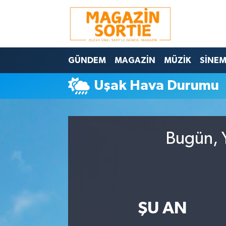
Nöbetçi Eczaneler
GÜNDEM
MAGAZİN
MÜZİK
SİNE
Hava Durumu
Uşak Hava Durumu
Trafik Durumu
Süper Lig Puan Durumu ve Fikstür
Bugün, Y
Tüm Manşetler
Son Dakika Haberleri
Haber Arşivi
ŞU AN