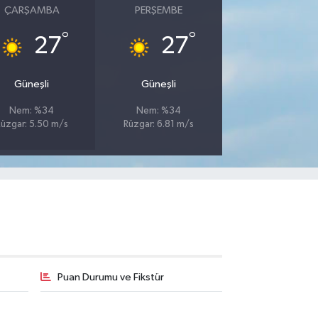
ÇARŞAMBA
PERŞEMBE
°
°
27
27
Güneşli
Güneşli
Nem: %34
Nem: %34
üzgar: 5.50 m/s
Rüzgar: 6.81 m/s
Puan Durumu ve Fikstür