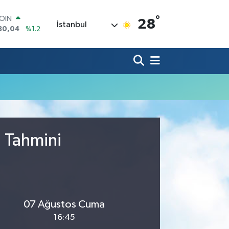
COIN
30,04
%1.2
°
AR
28
İstanbul
7106
%0.17
O
1652
%0.27
RLİN
4046
%0.35
M ALTIN
8.49
%2.12
T100
73
%-19
u Tahmini
07 Ağustos Cuma
16:45