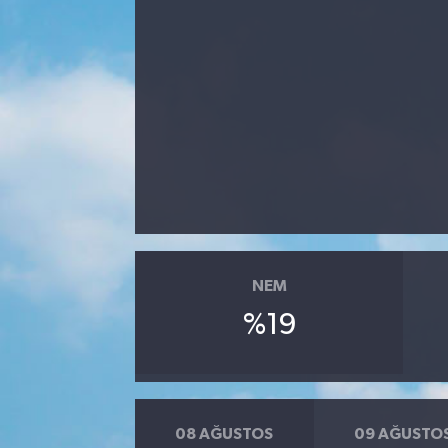
NEM
%19
08 AĞUSTOS
09 AĞUSTO