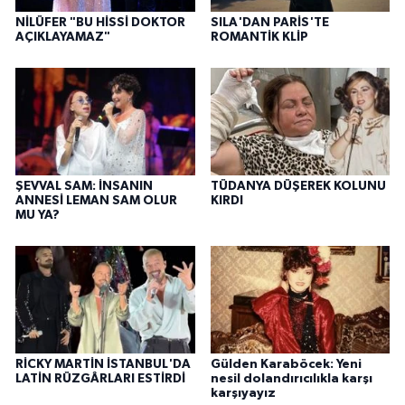
NİLÜFER "BU HİSSİ DOKTOR
SILA'DAN PARİS'TE
AÇIKLAYAMAZ"
ROMANTİK KLİP
ŞEVVAL SAM: İNSANIN
TÜDANYA DÜŞEREK KOLUNU
ANNESİ LEMAN SAM OLUR
KIRDI
MU YA?
RİCKY MARTİN İSTANBUL'DA
Gülden Karaböcek: Yeni
LATİN RÜZGÂRLARI ESTİRDİ
nesil dolandırıcılıkla karşı
karşıyayız