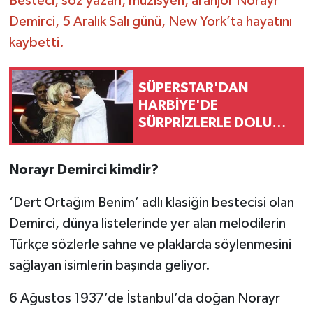
Besteci, söz yazarı, müzisyen, aranjör Norayr
Demirci, 5 Aralık Salı günü, New York’ta hayatını
kaybetti.
SÜPERSTAR'DAN
HARBİYE'DE
SÜRPRİZLERLE DOLU
GECE
Norayr Demirci kimdir?
‘Dert Ortağım Benim’ adlı klasiğin bestecisi olan
Demirci, dünya listelerinde yer alan melodilerin
Türkçe sözlerle sahne ve plaklarda söylenmesini
sağlayan isimlerin başında geliyor.
6 Ağustos 1937’de İstanbul’da doğan Norayr