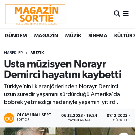
Nöbetçi Eczaneler
GÜNDEM
MAGAZİN
MÜZİK
SİNEMA
KÜLTÜR 
Hava Durumu
Trafik Durumu
HABERLER
MÜZİK
Usta müzisyen Norayr
Süper Lig Puan Durumu ve Fikstür
Demirci hayatını kaybetti
Tüm Manşetler
Türkiye’nin ilk aranjörlerinden Norayr Demirci
uzun süredir yaşamını sürdürdüğü Amerika’da
Son Dakika Haberleri
böbrek yetmezliği nedeniyle yaşamını yitirdi.
Haber Arşivi
OLCAY ÜNAL SERT
06.12.2023 - 19:24
07.12.2023 - 0
EDITÖR
YAYINLANMA
GÜNCELLEM