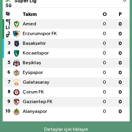
Süper Lig
#
Takım
O
P
1
Amed
0
0
2
Erzurumspor FK
0
0
3
Başakşehir
0
0
4
Kocaelispor
0
0
5
Beşiktaş
0
0
6
Eyüpspor
0
0
7
Galatasaray
0
0
8
Çorum FK
0
0
9
Gaziantep FK
0
0
10
Alanyaspor
0
0
Detaylar için tıklayın